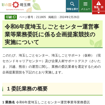
彩の国 埼玉県
緊急・防
情報を探す
メニュー
災
ページ番号：211805
掲載日：2024年2月26日
令和6年度埼玉しごとセンター運営事
業等業務委託に係る企画提案競技の
実施について
このたび、埼玉しごとセンター、埼玉しごとサポート（仮称）（現
セカンドキャリアセンター）及び企業人材サポートデスク（さいた
ま、川越、熊谷）の運営に関し、業務の委託業者を選定するための
企画提案競技を下記のとおり実施します。
1 委託業務の概要
1 業務名
令和6年度埼玉しごとセンター運営事業等業務委託