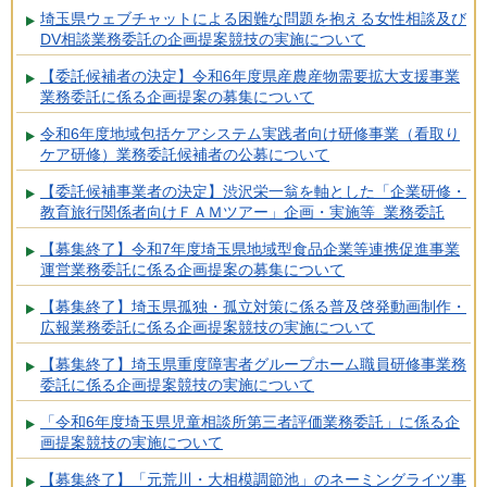
埼玉県ウェブチャットによる困難な問題を抱える女性相談及び
DV相談業務委託の企画提案競技の実施について
【委託候補者の決定】令和6年度県産農産物需要拡大支援事業
業務委託に係る企画提案の募集について
令和6年度地域包括ケアシステム実践者向け研修事業（看取り
ケア研修）業務委託候補者の公募について
【委託候補事業者の決定】渋沢栄一翁を軸とした「企業研修・
教育旅行関係者向けＦＡＭツアー」企画・実施等 業務委託
【募集終了】令和7年度埼玉県地域型食品企業等連携促進事業
運営業務委託に係る企画提案の募集について
【募集終了】埼玉県孤独・孤立対策に係る普及啓発動画制作・
広報業務委託に係る企画提案競技の実施について
【募集終了】埼玉県重度障害者グループホーム職員研修事業務
委託に係る企画提案競技の実施について
「令和6年度埼玉県児童相談所第三者評価業務委託」に係る企
画提案競技の実施について
【募集終了】「元荒川・大相模調節池」のネーミングライツ事