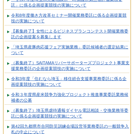
託」に係る企画提案競技の実施について
令和8年度働き方改革セミナー開催業務委託に係る企画提案競
技の実施について
【募集終了】女性によるビジネスプランコンテスト開催業務委
託の企画提案を募集します
「埼玉県産豚肉応援フェア実施業務」委託候補者の選定結果に
ついて
（募集終了）SAITAMAリバーサポーターズプロジェクト事業支
援業務委託の企画提案競技の実施について
令和3年度「住むなら埼玉」移住総合支援事業務委託に係る企
画提案競技の実施について
令和３年度県産米競争力強化プロジェクト推進事業委託業務候
補者の公募
（募集終了）埼玉県虐待通報ダイヤル電話相談・交換業務等委
託に係る企画提案競技の実施について
第42回九都県市合同防災訓練会場設営等業務委託の一般競争入
札の中止について