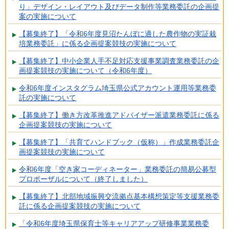
り」デザイン・レイアウト及びデータ制作等業務委託の企画提
案の実施について
【募集終了】「令和6年度見沼たんぼに適した農作物の実証栽
培業務委託」に係る企画提案競技の実施について
【募集終了】中小企業人手不足対応支援事業調査業務委託の企
画提案競技の実施について（令和6年度）
令和6年度インスタグラム埼玉県公式アカウント運用等業務委
託の実施について
【募集終了】働き方改革推進アドバイザー派遣業務委託に係る
企画提案競技の実施について
【募集終了】「共育てハンドブック（仮称）」作成業務委託企
画提案競技の実施について
令和6年度「空き家コーディネーター」業務委託の簡易公募型
プロポーザルについて（終了しました）
【募集終了】北部地域振興交流拠点基本構想策定等支援業務委
託に係る企画提案競技の実施について
「令和6年度埼玉県保育士等キャリアアップ研修事業業務委