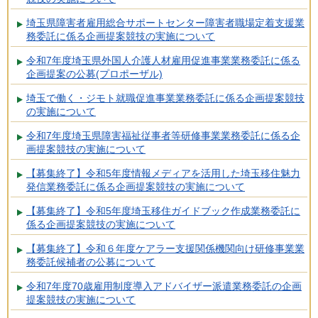
埼玉県障害者雇用総合サポートセンター障害者職場定着支援業
務委託に係る企画提案競技の実施について
令和7年度埼玉県外国人介護人材雇用促進事業業務委託に係る
企画提案の公募(プロポーザル)
埼玉で働く・ジモト就職促進事業業務委託に係る企画提案競技
の実施について
令和7年度埼玉県障害福祉従事者等研修事業業務委託に係る企
画提案競技の実施について
【募集終了】令和5年度情報メディアを活用した埼玉移住魅力
発信業務委託に係る企画提案競技の実施について
【募集終了】令和5年度埼玉移住ガイドブック作成業務委託に
係る企画提案競技の実施について
【募集終了】令和６年度ケアラー支援関係機関向け研修事業業
務委託候補者の公募について
令和7年度70歳雇用制度導入アドバイザー派遣業務委託の企画
提案競技の実施について