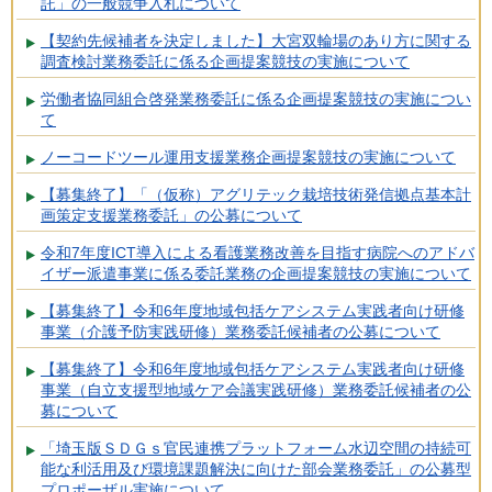
託」の一般競争入札について
【契約先候補者を決定しました】大宮双輪場のあり方に関する
調査検討業務委託に係る企画提案競技の実施について
労働者協同組合啓発業務委託に係る企画提案競技の実施につい
て
ノーコードツール運用支援業務企画提案競技の実施について
【募集終了】「（仮称）アグリテック栽培技術発信拠点基本計
画策定支援業務委託」の公募について
令和7年度ICT導入による看護業務改善を目指す病院へのアドバ
イザー派遣事業に係る委託業務の企画提案競技の実施について
【募集終了】令和6年度地域包括ケアシステム実践者向け研修
事業（介護予防実践研修）業務委託候補者の公募について
【募集終了】令和6年度地域包括ケアシステム実践者向け研修
事業（自立支援型地域ケア会議実践研修）業務委託候補者の公
募について
「埼玉版ＳＤＧｓ官民連携プラットフォーム水辺空間の持続可
能な利活用及び環境課題解決に向けた部会業務委託」の公募型
プロポーザル実施について