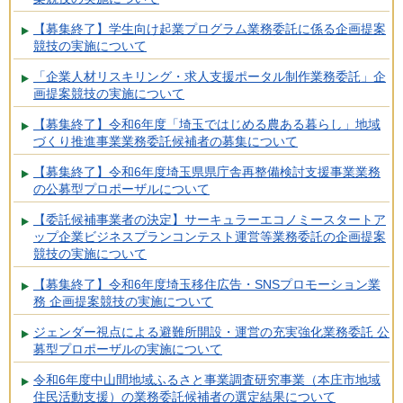
【募集終了】学生向け起業プログラム業務委託に係る企画提案
競技の実施について
「企業人材リスキリング・求人支援ポータル制作業務委託」企
画提案競技の実施について
【募集終了】令和6年度「埼玉ではじめる農ある暮らし」地域
づくり推進事業業務委託候補者の募集について
【募集終了】令和6年度埼玉県県庁舎再整備検討支援事業業務
の公募型プロポーザルについて
【委託候補事業者の決定】サーキュラーエコノミースタートア
ップ企業ビジネスプランコンテスト運営等業務委託の企画提案
競技の実施について
【募集終了】令和6年度埼玉移住広告・SNSプロモーション業
務 企画提案競技の実施について
ジェンダー視点による避難所開設・運営の充実強化業務委託 公
募型プロポーザルの実施について
令和6年度中山間地域ふるさと事業調査研究事業（本庄市地域
住民活動支援）の業務委託候補者の選定結果について