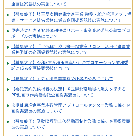
企画提案競技の実施について
【募集終了】埼玉県次期健康増進事業 栄養・総合管理アプリ構
築・サービス提供業務に係る企画提案競技の実施について
災害時要配慮者避難体制整備サポート事業業務委託公募型プロ
ポーザルの実施について
【募集終了】「（仮称）渋沢栄一起業家サロン」活用促進事業
業務委託の企画提案競技の実施について
【募集終了】令和5年度埼玉県産いちごプロモーション業務委
託に係る企画提案競技について
【募集終了】元気回復事業業務受託者の公募について
【委託契約先候補者の決定】埼玉県北部地域の魅力を伝える
PR動画制作業務委託企画提案競技について
次期健康増進事業歩数管理アプリコールセンター業務に係る企
画提案競技の実施について
（募集終了）受動喫煙防止啓発動画制作業務に係る企画提案競
技の実施について