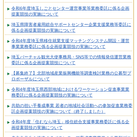
令和6年度埼玉しごとセンター運営事業等業務委託に係る企画
提案競技の実施について
埼玉県障害者雇用総合サポートセンター企業支援業務等委託に
係る企画提案競技の実施について
令和4年度埼玉県移住就業支援マッチングシステム開設・運営
事業業務委託に係る企画提案競技の実施について
埼玉バーチャル観光大使事務局・SNS等での情報発信運営業務
委託に係る企画提案競技について
【募集終了】北部地域産業振興機能等調査検討業務の公募型プ
ロポーザルについて
令和4年度埼玉県西部地域におけるワーケーション促進事業業
務委託に係る企画提案競技の実施について
共助の担い手養成事業 若者の地域社会活動への参加促進業務委
託企画提案競技の実施について（終了しました）
令和4年度「住むなら埼玉」移住総合支援事業務委託に係る企
画提案競技の実施について