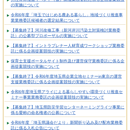
の実施について
令和6年度「埼玉ではじめる農ある暮らし」地域づくり推進事
業業務委託候補者の選定結果について
【募集終了】河川改修工事（新河岸川汚染土対策検討業務委
託）の公募型プロポーザルの実施について
【募集終了】イントラプレナー人材育成ワークショップ業務委
託に係る企画提案競技の実施について
保育士支援ポータルサイト制作及び運営保守業務委託に係る企
画提案競技の実施について
【募集終了】令和6年度埼玉県企業立地セミナーin東京の運営
支援業務委託に係る企画提案競技の実施について
令和6年度埼玉県アライによる暮らしやすい環境づくり推進セ
ミナー事業業務委託の企画提案競技の実施について
【募集終了】埼玉県防災学習センターネーミングライツ事業に
係る愛称の命名権者の公募について
令和6年度「埼玉県議会だより」新聞折り込み及び配布業務委
託に係る入札公告について