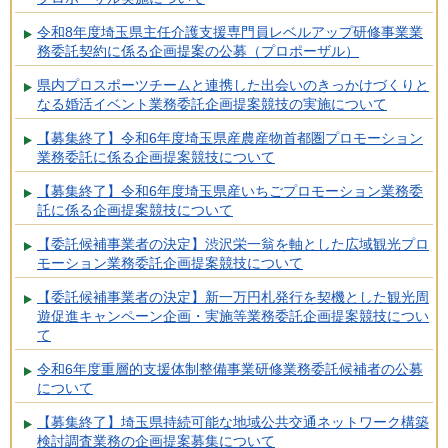
令和8年度埼玉県主任介護支援専門員レベルアップ研修事業業
務委託契約に係る企画提案の公募（プロポーザル）
県内プロスポーツチームと連携した出会いのきっかけづくりと
なる婚活イベント業務委託企画提案競技の実施について
【募集終了】令和6年度埼玉県産農産物首都圏プロモーション
業務委託に係る企画提案競技について
【募集終了】令和6年度埼玉県産いちごプロモーション業務委
託に係る企画提案競技について
【委託候補事業者の決定】渋沢栄一翁を軸とした広域観光プロ
モーション業務委託企画提案競技について
【委託候補事業者の決定】新一万円札発行を契機とした観光周
遊促進キャンペーン企画・実施等業務委託企画提案競技につい
て
令和6年度重層的支援体制整備事業研修業務委託候補者の公募
について
【募集終了】埼玉県持続可能な地域公共交通ネットワーク構築
検討調査業務の企画提案募集について