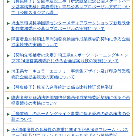
【募集終了】公園等建設工事（所沢航空記念公園スケートパー
ク基本構想検討業務委託）簡易公募型プロポーザル方式につい
て［公園スタジアム課］
埼玉県環境科学国際センターメディアワークショップ新規映像
制作業務委託公募型プロポーザルの実施について
障害者差別解消法等周知啓発動画作成業務委託契約に係る企画
提案競技の実施について
【契約先候補者の決定】埼玉県eスポーツトレーニングキャン
プ2024運営業務委託に係る企画提案競技の実施について
埼玉県サーキュラーエコノミー事例集デザイン及び印刷等業務
委託企画提案競技の実施について
【募集終了】観光入込客統計に係る比較検証業務委託
障害者差別解消法等周知啓発動画作成業務委託契約に係る企画
提案競技の実施について
「歩道橋」のネーミングライツ事業に係る愛称の命名権者の公
募について
令和6年度性の多様性の尊重に関する記念撮影フレーム・ポス
ター印刷及びコバトン＆さいたまっちデザイン業務委託