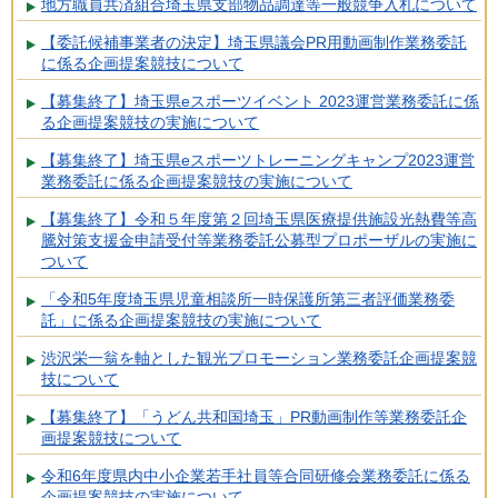
地方職員共済組合埼玉県支部物品調達等一般競争入札について
【委託候補事業者の決定】埼玉県議会PR用動画制作業務委託
に係る企画提案競技について
【募集終了】埼玉県eスポーツイベント 2023運営業務委託に係
る企画提案競技の実施について
【募集終了】埼玉県eスポーツトレーニングキャンプ2023運営
業務委託に係る企画提案競技の実施について
【募集終了】令和５年度第２回埼玉県医療提供施設光熱費等高
騰対策支援金申請受付等業務委託公募型プロポーザルの実施に
ついて
「令和5年度埼玉県児童相談所一時保護所第三者評価業務委
託」に係る企画提案競技の実施について
渋沢栄一翁を軸とした観光プロモーション業務委託企画提案競
技について
【募集終了】「うどん共和国埼玉」PR動画制作等業務委託企
画提案競技について
令和6年度県内中小企業若手社員等合同研修会業務委託に係る
企画提案競技の実施について