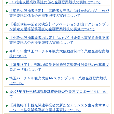
ICT推進支援業務委託に係る企画提案競技の実施について
【契約先候補者決定】「高齢者を守るお助けかわらばん」作成
業務委託に係る企画提案競技の実施について
【委託候補事業者の決定】イノベーション創出アクションプラ
ン策定支援等業務委託の企画提案競技の実施について
【委託先候補事業者の決定】ものづくり企業の事業多角化支援
業務委託の企画提案競技の実施について
令和５年度埼玉バーチャル観光大使動画制作等業務企画提案競
技について
【募集終了】北部地域産業振興施設等調査検討業務の公募型プ
ロポーザルについて
埼玉バーチャル観光大使ARスタンプラリー業務企画提案競技
について
令和8年度外形標準課税基礎研修委託業務プロポーザルについ
て
【募集終了】観光関連事業者の新たなチャンスを生み出すネッ
トワーク強化業務委託企画提案競技について