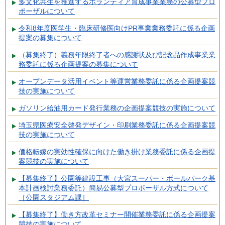
多文化共生を推進するボランティア育成事業業務の公募型プロ
ポーザルについて
令和8年度医学生・臨床研修医向けPR事業業務委託に係る企画
提案の募集について
（募集終了）義務年限終了者への感謝状及び記念品作成事業業
務委託に係る企画提案の募集について
オープンデータ活用イベント等運営業務委託に係る企画提案競
技の実施について
ガソリン給油用カード発行業務の企画提案競技の実施について
埼玉県医療安全啓発デザイン・印刷業務委託に係る企画提案競
技の実施について
価格転嫁の実効性確保に向けた働き掛け業務委託に係る企画提
案競技の実施について
【募集終了】公園等建設工事（大宮スーパー・ボールパーク基
本計画検討業務委託）簡易公募型プロポーザル方式について
［公園スタジアム課］
【募集終了】働き方改革セミナー開催業務委託に係る企画提案
競技の実施について