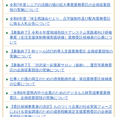
令和7年度シニアの活躍の場の拡大事業業務委託の企画提案競
技の実施について
令和6年度「埼玉県議会だより」点字版制作及び配布業務委託
に係る入札公告について
【募集終了】令和６年度地域包括ケアシステム実践者向け研修
事業（生活支援体制整備実践研修）業務委託候補者の公募につ
いて
【募集終了】BIツール試行的導入支援業務委託 企画提案競技の
実施について
【募集終了】「渋沢栄一起業家サロン（仮称）」運営等業務委
託の企画提案競技の実施について
仕事と介護の両立のための啓発動画作成・発信業務委託候補者
の公募について
「令和6年度県内中小企業のためのデジタル人材育成事業業務
委託」企画提案競技の実施について
【委託候補事業者の決定】ものづくり企業の社会実装フェーズ
における資金調達のための成長戦略策定支援業務委託の企画提
案競技の実施について