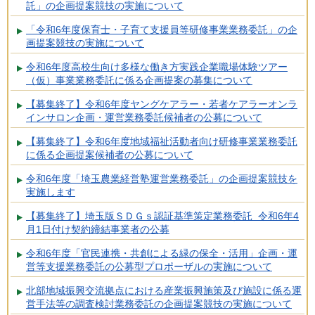
託」の企画提案競技の実施について
「令和6年度保育士・子育て支援員等研修事業業務委託」の企
画提案競技の実施について
令和6年度高校生向け多様な働き方実践企業職場体験ツアー
（仮）事業業務委託に係る企画提案の募集について
【募集終了】令和6年度ヤングケアラー・若者ケアラーオンラ
インサロン企画・運営業務委託候補者の公募について
【募集終了】令和6年度地域福祉活動者向け研修事業業務委託
に係る企画提案候補者の公募について
令和6年度「埼玉農業経営塾運営業務委託」の企画提案競技を
実施します
【募集終了】埼玉版ＳＤＧｓ認証基準策定業務委託 令和6年4
月1日付け契約締結事業者の公募
令和6年度「官民連携・共創による緑の保全・活用」企画・運
営等支援業務委託の公募型プロポーザルの実施について
北部地域振興交流拠点における産業振興施策及び施設に係る運
営手法等の調査検討業務委託の企画提案競技の実施について