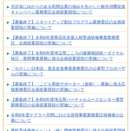
渋沢翁にゆかりのある民間企業の強みを生かした観光消費促進
キャンペーン業務委託企画提案競技について
【募集終了】スタートアップ創出プログラム業務委託の企画提
案競技の実施について
【募集終了】令和6年度商店街支援人材育成研修事業業務委
託 企画提案競技の実施について
【募集終了】令和6年度埼玉県こころの健康相談統一ダイヤル
休日・夜間事業業務に係る企画提案競技の実施について
「やさしい日本語」普及促進事業業務委託の公募型プロポーザ
ルの実施について
【募集終了】「こども県政サポーター（仮称）」募集に係る広
報業務委託企画提案競技の実施について
【募集終了】令和6年度埼玉県バーチャルユースセンター運営
業務委託の企画提案競技の実施について
令和6年度ケアラー月間における啓発事業業務委託候補者の公
募について
男性育休推進イベント（仮）開催業務委託に係る企画提案競技