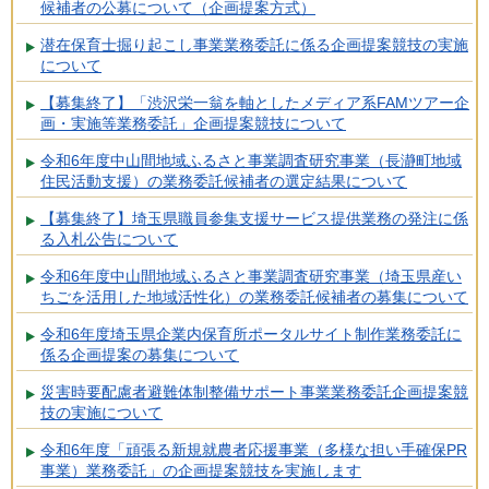
候補者の公募について（企画提案方式）
潜在保育士掘り起こし事業業務委託に係る企画提案競技の実施
について
【募集終了】「渋沢栄一翁を軸としたメディア系FAMツアー企
画・実施等業務委託」企画提案競技について
令和6年度中山間地域ふるさと事業調査研究事業（長瀞町地域
住民活動支援）の業務委託候補者の選定結果について
【募集終了】埼玉県職員参集支援サービス提供業務の発注に係
る入札公告について
令和6年度中山間地域ふるさと事業調査研究事業（埼玉県産い
ちごを活用した地域活性化）の業務委託候補者の募集について
令和6年度埼玉県企業内保育所ポータルサイト制作業務委託に
係る企画提案の募集について
災害時要配慮者避難体制整備サポート事業業務委託企画提案競
技の実施について
令和6年度「頑張る新規就農者応援事業（多様な担い手確保PR
事業）業務委託」の企画提案競技を実施します