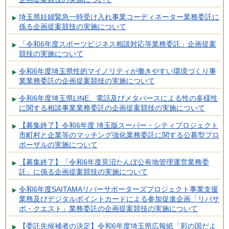
埼玉県妊婦緊急一時受け入れ事業コーディネーター業務委託に
係る企画提案競技の実施について
「令和6年度スポーツビジネス相談対応等業務委託」企画提案
競技の実施について
令和6年度埼玉県性的マイノリティが働きやすい環境づくり事
業業務委託の企画提案競技の実施について
令和6年度埼玉県LINE、電話及びメタバースによる性の多様性
に関する相談事業業務委託の企画提案競技の実施について
【募集終了】令和6年度 埼玉版スーパー・シティプロジェクト
市町村と企業等のマッチング強化業務委託に関する公募型プロ
ポーザルの実施について
【募集終了】「令和6年度見沼たんぼ公有地管理運営業務委
託」に係る企画提案競技の実施について
令和6年度SAITAMAリバーサポーターズプロジェクト事業支援
業務及びデジタルポイントカードによる参加促進企画「リバサ
ポ・クエスト」業務委託の企画提案競技の実施について
【委託先候補者の決定】令和6年度埼玉県広報紙「彩の国だよ