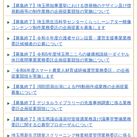
【募集終了】埼玉県知事選挙における啓発物のデザイン及び啓
発動画等の制作業務の企画提案競技の実施について
【募集終了】埼玉県生活科学センターくらっしーシアター映像
コンテンツ制作業務委託の企画提案を募集します
【募集終了】令和６年度介護者サロン設置・運営支援事業業務
委託候補者の公募について
【募集終了】令和5年度埼玉県こころの健康相談統一ダイヤル
休日夜間事業業務委託企画提案競技の実施について
「令和6年度スマート農業人材育成研修運営業務委託」の企画
提案競技を実施します
【募集終了】消防団員出演によるPR動画作成業務の企画提案
募集について
【募集終了】デジタルライブラリーの先進事例調査に係る業務
委託企画提案競技について
【募集終了】埼玉県議会議員控室接遇業務及び議事堂警備業務
委託に関する公募型プロポーザルについて
埼玉県新生児聴覚スクリーニング検査精度管理業務委託に係る