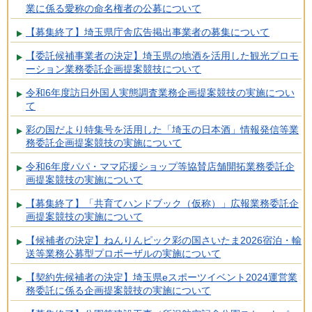
業に係る愛称の命名権者の公募について
【募集終了】埼玉県庁舎広告掲出事業者の募集について
【委託候補事業者の決定】埼玉県の地酒を活用した観光プロモ
ーション業務委託企画提案競技について
令和6年度訪日外国人実態調査業務企画提案競技の実施につい
て
彩の国だより特集号を活用した「埼玉の日本酒」情報発信等業
務委託企画提案競技の実施について
令和6年度パパ・ママ応援ショップ等協賛店舗開拓業務委託企
画提案競技の実施について
【募集終了】「共育てハンドブック（仮称）」広報業務委託企
画提案競技の実施について
【候補者の決定】ねんりんピック彩の国さいたま2026宿泊・輸
送等業務公募型プロポーザルの実施について
【契約先候補者の決定】埼玉県eスポーツイベント2024運営業
務委託に係る企画提案競技の実施について