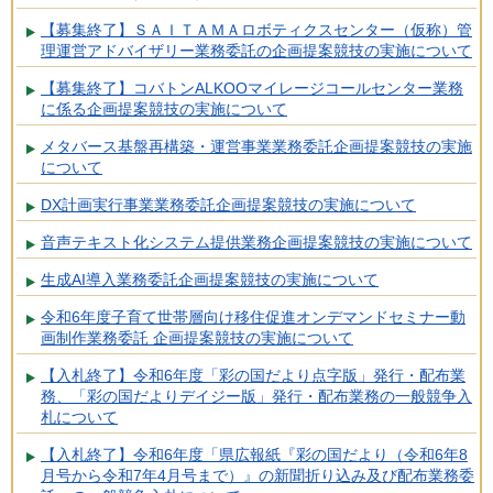
【募集終了】ＳＡＩＴＡＭＡロボティクスセンター（仮称）管
理運営アドバイザリー業務委託の企画提案競技の実施について
【募集終了】コバトンALKOOマイレージコールセンター業務
に係る企画提案競技の実施について
メタバース基盤再構築・運営事業業務委託企画提案競技の実施
について
DX計画実行事業業務委託企画提案競技の実施について
音声テキスト化システム提供業務企画提案競技の実施について
生成AI導入業務委託企画提案競技の実施について
令和6年度子育て世帯層向け移住促進オンデマンドセミナー動
画制作業務委託 企画提案競技の実施について
【入札終了】令和6年度「彩の国だより点字版」発行・配布業
務、「彩の国だよりデイジー版」発行・配布業務の一般競争入
札について
【入札終了】令和6年度「県広報紙『彩の国だより（令和6年8
月号から令和7年4月号まで）』の新聞折り込み及び配布業務委