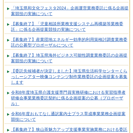
「埼玉県和文化フェスタ2024」企画運営業務委託に係る企画提
案競技の実施について
【募集終了】「児童相談所業務支援システム再構築等業務委
託」に係る企画提案競技の実施について
【募集終了】産業団地エネルギー効率的利用策検討調査業務委
託の公募型プロポーザルについて
【募集終了】埼玉県海外ビジネス可能性調査業務委託の企画提
案競技の実施について
【委託先候補者が決定しました】埼玉県生活科学センターくら
っしーシアター映像コンテンツ制作業務委託の企画提案を募集
します
令和8年度埼玉県介護支援専門員実務研修における実習指導者
研修会事業業務委託契約に係る企画提案の公募（プロポーザ
ル）
令和6年度おもてなし通訳案内士プラス育成事業業務企画提案
競技について
【募集終了】狭山茶魅力アップ支援事業実施業務における委託