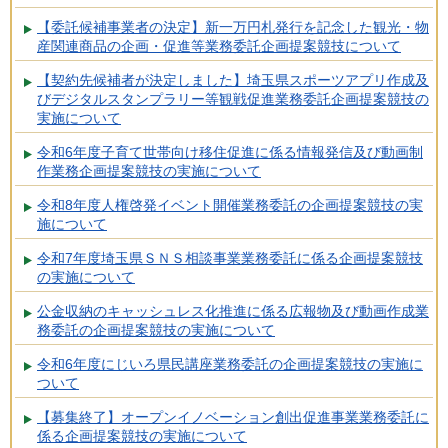
【委託候補事業者の決定】新一万円札発行を記念した観光・物
産関連商品の企画・促進等業務委託企画提案競技について
【契約先候補者が決定しました】埼玉県スポーツアプリ作成及
びデジタルスタンプラリー等観戦促進業務委託企画提案競技の
実施について
令和6年度子育て世帯向け移住促進に係る情報発信及び動画制
作業務企画提案競技の実施について
令和8年度人権啓発イベント開催業務委託の企画提案競技の実
施について
令和7年度埼玉県ＳＮＳ相談事業業務委託に係る企画提案競技
の実施について
公金収納のキャッシュレス化推進に係る広報物及び動画作成業
務委託の企画提案競技の実施について
令和6年度にじいろ県民講座業務委託の企画提案競技の実施に
ついて
【募集終了】オープンイノベーション創出促進事業業務委託に
係る企画提案競技の実施について