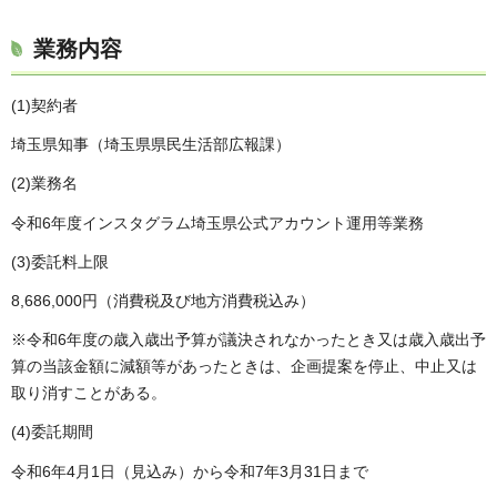
業務内容
(1)契約者
埼玉県知事（埼玉県県民生活部広報課）
(2)業務名
令和6年度インスタグラム埼玉県公式アカウント運用等業務
(3)委託料上限
8,686,000円（消費税及び地方消費税込み）
※令和6年度の歳入歳出予算が議決されなかったとき又は歳入歳出予
算の当該金額に減額等があったときは、企画提案を停止、中止又は
取り消すことがある。
(4)委託期間
令和6年4月1日（見込み）から令和7年3月31日まで