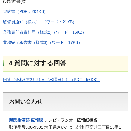
(3)契約書(案）
契約書（PDF：204KB）
監督員通知（様式1）（ワード：21KB）
業務責任者責任届（様式2)（ワード：16KB）
業務完了報告書（様式3)（ワード：17KB）
4 質問に対する回答
回答（令和6年2月21日（水曜日））（PDF：56KB）
お問い合わせ
県民生活部
広報課
テレビ・ラジオ・広報紙担当
郵便番号330-9301 埼玉県さいたま市浦和区高砂三丁目15番1