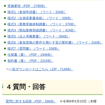
実施要領（PDF：278KB）
様式1（参加申請書）（ワード：32KB）
様式2（企画提案書表紙）（ワード：33KB）
様式3（業務実施体制調書）（ワード：37KB）
様式4（類似業務実績調書）（ワード：41KB）
様式5（法人等概要書）（ワード：35KB）
様式6（参加資格の要件を満たす旨の誓約書）（ワード：31KB）
様式7（質問書）（ワード：33KB）
仕様書（案）（PDF：194KB）
契約書（案）（PDF：231KB）
⇒
一括ダウンロードはこちら（ZIP：714KB）
4 質問・回答
質問に対する回答（PDF：58KB）
※令和6年5月23日（木曜