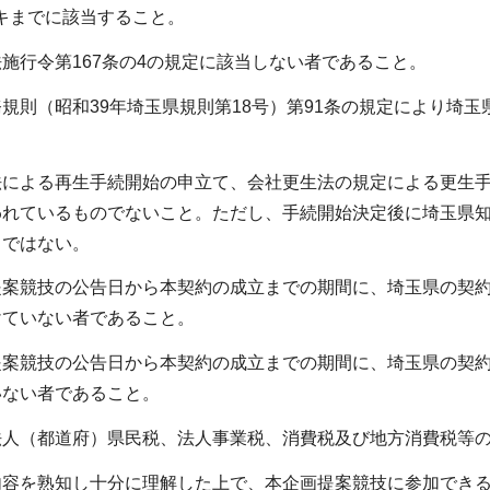
らキまでに該当すること。
施行令第167条の4の規定に該当しない者であること。
規則（昭和39年埼玉県規則第18号）第91条の規定により埼
法による再生手続開始の申立て、会社更生法の規定による更生
われているものでないこと。ただし、手続開始決定後に埼玉県
りではない。
提案競技の公告日から本契約の成立までの期間に、埼玉県の契
けていない者であること。
提案競技の公告日から本契約の成立までの期間に、埼玉県の契
いない者であること。
法人（都道府）県民税、法人事業税、消費税及び地方消費税等
内容を熟知し十分に理解した上で、本企画提案競技に参加でき