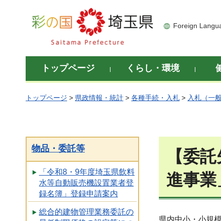
彩の国 埼玉県
Foreign Langu
トップページ
くらし・環境
トップページ
>
県政情報・統計
>
各種手続・入札
>
入札（一
物品・委託等
【委託
「令和8・9年度埼玉県飲料
進事業
水等自動販売機設置業者登
録名簿」登録申請案内
総合的建物管理業務委託の
県内中小・小規模