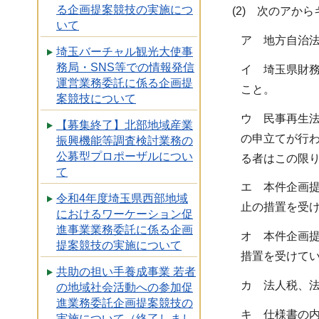
る企画提案競技の実施につ
(2) 次のアか
いて
ア 地方自治法
埼玉バーチャル観光大使事
務局・SNS等での情報発信
イ 埼玉県財務
運営業務委託に係る企画提
こと。
案競技について
ウ 民事再生
【募集終了】北部地域産業
の申立てが行
振興機能等調査検討業務の
公募型プロポーザルについ
る者はこの限
て
エ 本件企画
令和4年度埼玉県西部地域
止の措置を受
におけるワーケーション促
進事業業務委託に係る企画
オ 本件企画
提案競技の実施について
措置を受けて
共助の担い手養成事業 若者
カ 法人税、
の地域社会活動への参加促
進業務委託企画提案競技の
キ 仕様書の
実施について（終了しまし