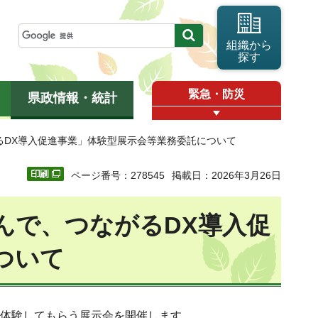
組織から
探す
緊急・防災
県政情報・統計
るDX導入促進事業」体験型展示会等業務委託について
ページ番号：278545
掲載日：2026年3月26日
んで、つながるDX導入促
ついて
に体験してもらう展示会を開催します。