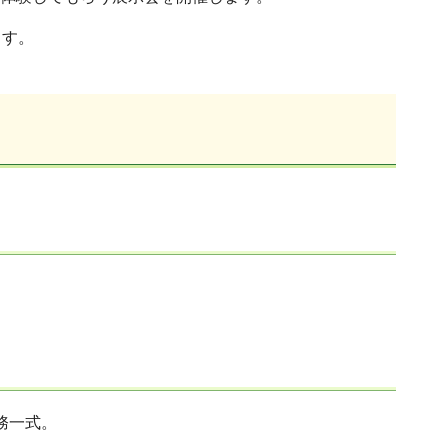
ます。
務一式。