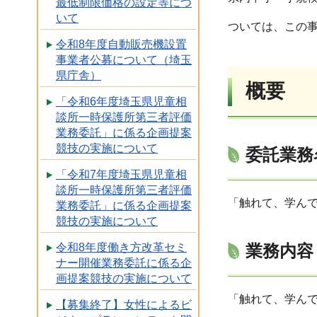
最低制限価格の設定等につ
いて
ついては、この
令和8年度自動販売機設置
事業者公募について（埼玉
県庁舎）
概要
「令和6年度埼玉県児童相
談所一時保護所第三者評価
業務委託」に係る企画提案
競技の実施について
委託業務
「令和7年度埼玉県児童相
談所一時保護所第三者評価
「触れて、学んで
業務委託」に係る企画提案
競技の実施について
令和8年度働き方改革セミ
業務内容
ナー開催業務委託に係る企
画提案競技の実施について
「触れて、学ん
【募集終了】女性によるビ