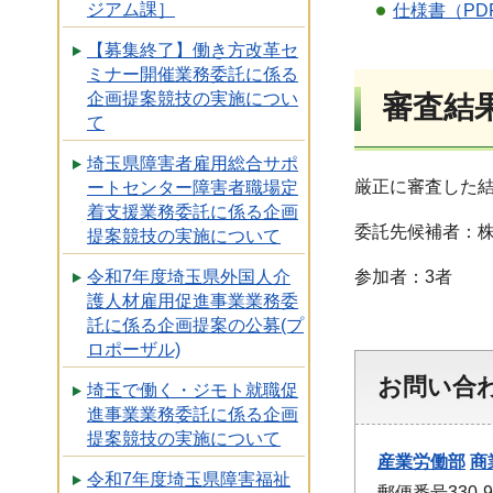
ジアム課］
仕様書（PDF
【募集終了】働き方改革セ
ミナー開催業務委託に係る
企画提案競技の実施につい
審査結
て
埼玉県障害者雇用総合サポ
厳正に審査した
ートセンター障害者職場定
着支援業務委託に係る企画
委託先候補者：
提案競技の実施について
参加者：3者
令和7年度埼玉県外国人介
護人材雇用促進事業業務委
託に係る企画提案の公募(プ
ロポーザル)
お問い合
埼玉で働く・ジモト就職促
進事業業務委託に係る企画
提案競技の実施について
産業労働部
商
令和7年度埼玉県障害福祉
郵便番号330