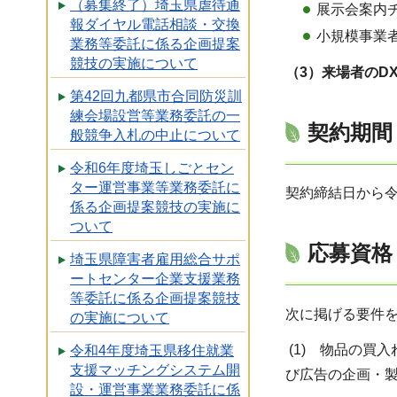
（募集終了）埼玉県虐待通
展示会案内
報ダイヤル電話相談・交換
小規模事業
業務等委託に係る企画提案
競技の実施について
（3）来場者のD
第42回九都県市合同防災訓
練会場設営等業務委託の一
契約期間
般競争入札の中止について
令和6年度埼玉しごとセン
ター運営事業等業務委託に
契約締結日から令
係る企画提案競技の実施に
ついて
応募資格
埼玉県障害者雇用総合サポ
ートセンター企業支援業務
等委託に係る企画提案競技
次に掲げる要件
の実施について
(1) 物品の買
令和4年度埼玉県移住就業
支援マッチングシステム開
び広告の企画・
設・運営事業業務委託に係