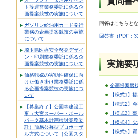
質問書
オープンデータ活用イベン
ト等運営業務委託に係る企
画提案競技の実施について
回答はこちらと
ガソリン給油用カード発行
業務の企画提案競技の実施
回答書（PDF：3
について
埼玉県医療安全啓発デザイ
ン・印刷業務委託に係る企
実施要
画提案競技の実施について
価格転嫁の実効性確保に向
けた働き掛け業務委託に係
企画提案競技
る企画提案競技の実施につ
【様式1】提
いて
【様式2】会
【募集終了】公園等建設工
【様式3】事
事（大宮スーパー・ボール
パーク基本計画検討業務委
【様式4】
託）簡易公募型プロポーザ
【様式5】質
ル方式について［公園スタ