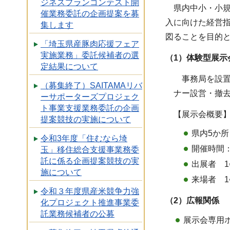
ジネスプランコンテスト開
県内中小・小規
催業務委託の企画提案を募
入に向けた経営
集します
図ることを目的
「埼玉県産豚肉応援フェア
実施業務」委託候補者の選
（1）体験型展示
定結果について
事務局を設置
（募集終了）SAITAMAリバ
ナー設営・撤
ーサポーターズプロジェク
ト事業支援業務委託の企画
【展示会概要
提案競技の実施について
県内5か所
令和3年度「住むなら埼
開催時間：
玉」移住総合支援事業務委
託に係る企画提案競技の実
出展者 1
施について
来場者 1
令和３年度県産米競争力強
（2）広報関係
化プロジェクト推進事業委
託業務候補者の公募
展示会専用