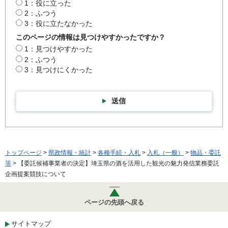
1：役に立った
2：ふつう
3：役に立たなかった
このページの情報は見つけやすかったですか？
1：見つけやすかった
2：ふつう
3：見つけにくかった
送信
トップページ
>
県政情報・統計
>
各種手続・入札
>
入札（一般）
>
物品・委託
等
> 【委託候補事業者の決定】埼玉県の酒を活用した観光の魅力発信業務委託
企画提案競技について
ページの先頭へ戻る
サイトマップ