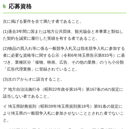
応募資格
次に掲げる要件を全て満たす者であること。
(1)過去3年間に国または地方公共団体、観光協会と本事業と類似し
た契約を誠実に履行した実績を有する者であること。
(2)物品の買入れ等に係る一般競争入札又は指名競争入札に参加する
者に必要な資格等に関する公示（令和6年埼玉県告示第833号）に基
づき、業種区分「催物、映画、広告、その他の業務」のうち小分類
「広告代理業務」に登録されていること。
(3)次のアからオに該当すること。
ア 地方自治法施行令（昭和22年政令第16号）第167条の4の規定に
該当しない者であること。
イ 埼玉県財務規則（昭和39年埼玉県規則第18号）第91条の規定に
より埼玉県の一般競争入札に参加させないこととされた者でないこ
と。