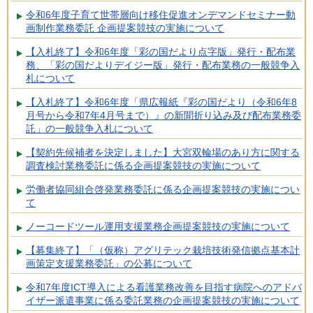
令和6年度子育て世帯層向け移住促進オンデマンドセミナー動
画制作業務委託 企画提案競技の実施について
【入札終了】令和6年度「彩の国だより点字版」発行・配布業
務、「彩の国だよりデイジー版」発行・配布業務の一般競争入
札について
【入札終了】令和6年度「県広報紙『彩の国だより（令和6年8
月号から令和7年4月号まで）』の新聞折り込み及び配布業務委
託」の一般競争入札について
【契約先候補者を決定しました】大宮双輪場のあり方に関する
調査検討業務委託に係る企画提案競技の実施について
労働者協同組合啓発業務委託に係る企画提案競技の実施につい
て
ノーコードツール運用支援業務企画提案競技の実施について
【募集終了】「（仮称）アグリテック栽培技術発信拠点基本計
画策定支援業務委託」の公募について
令和7年度ICT導入による看護業務改善を目指す病院へのアドバ
イザー派遣事業に係る委託業務の企画提案競技の実施について