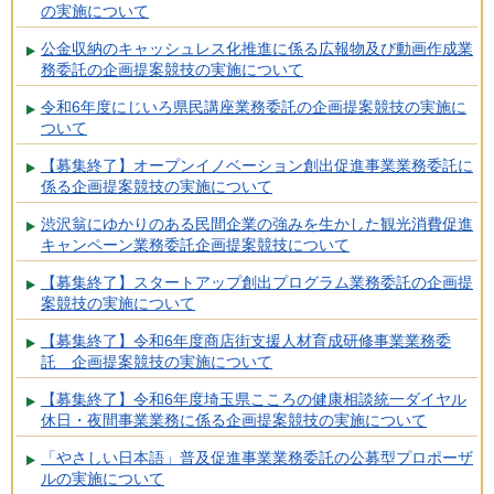
の実施について
公金収納のキャッシュレス化推進に係る広報物及び動画作成業
務委託の企画提案競技の実施について
令和6年度にじいろ県民講座業務委託の企画提案競技の実施に
ついて
【募集終了】オープンイノベーション創出促進事業業務委託に
係る企画提案競技の実施について
渋沢翁にゆかりのある民間企業の強みを生かした観光消費促進
キャンペーン業務委託企画提案競技について
【募集終了】スタートアップ創出プログラム業務委託の企画提
案競技の実施について
【募集終了】令和6年度商店街支援人材育成研修事業業務委
託 企画提案競技の実施について
【募集終了】令和6年度埼玉県こころの健康相談統一ダイヤル
休日・夜間事業業務に係る企画提案競技の実施について
「やさしい日本語」普及促進事業業務委託の公募型プロポーザ
ルの実施について