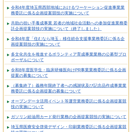
令和4年度埼玉県西部地域におけるワーケーション促進事業業
務委託に係る企画提案競技の実施について
共助の担い手養成事業 若者の地域社会活動への参加促進業務委
託企画提案競技の実施について（終了しました）
令和4年度「住むなら埼玉」移住総合支援事業務委託に係る企
画提案競技の実施について
多文化共生を推進するボランティア育成事業業務の公募型プロ
ポーザルについて
令和8年度医学生・臨床研修医向けPR事業業務委託に係る企画
提案の募集について
（募集終了）義務年限終了者への感謝状及び記念品作成事業業
務委託に係る企画提案の募集について
オープンデータ活用イベント等運営業務委託に係る企画提案競
技の実施について
ガソリン給油用カード発行業務の企画提案競技の実施について
埼玉県医療安全啓発デザイン・印刷業務委託に係る企画提案競