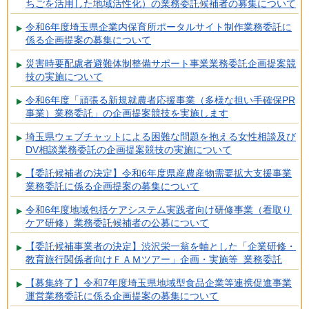
ちごを活用した地域活性化）の業務委託候補者の募集について
令和6年度埼玉県企業内保育所ポータルサイト制作業務委託に
係る企画提案の募集について
災害時要配慮者避難体制整備サポート事業業務委託企画提案競
技の実施について
令和6年度「頑張る新規就農者応援事業（多様な担い手確保PR
事業）業務委託」の企画提案競技を実施します
埼玉県ウェブチャットによる困難な問題を抱える女性相談及び
DV相談業務委託の企画提案競技の実施について
【委託候補者の決定】令和6年度県産農産物需要拡大支援事業
業務委託に係る企画提案の募集について
令和6年度地域包括ケアシステム実践者向け研修事業（看取り
ケア研修）業務委託候補者の公募について
【委託候補事業者の決定】渋沢栄一翁を軸とした「企業研修・
教育旅行関係者向けＦＡＭツアー」企画・実施等 業務委託
【募集終了】令和7年度埼玉県地域型食品企業等連携促進事業
運営業務委託に係る企画提案の募集について