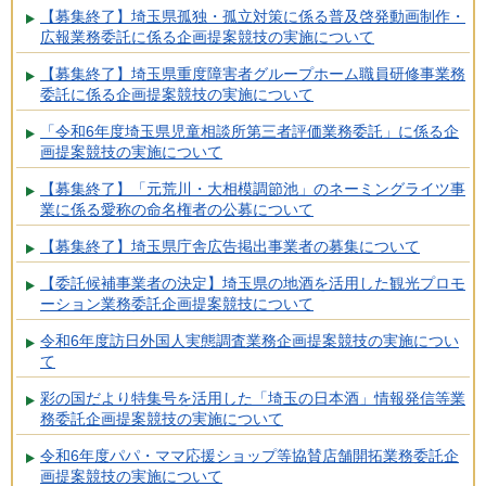
【募集終了】埼玉県孤独・孤立対策に係る普及啓発動画制作・
広報業務委託に係る企画提案競技の実施について
【募集終了】埼玉県重度障害者グループホーム職員研修事業務
委託に係る企画提案競技の実施について
「令和6年度埼玉県児童相談所第三者評価業務委託」に係る企
画提案競技の実施について
【募集終了】「元荒川・大相模調節池」のネーミングライツ事
業に係る愛称の命名権者の公募について
【募集終了】埼玉県庁舎広告掲出事業者の募集について
【委託候補事業者の決定】埼玉県の地酒を活用した観光プロモ
ーション業務委託企画提案競技について
令和6年度訪日外国人実態調査業務企画提案競技の実施につい
て
彩の国だより特集号を活用した「埼玉の日本酒」情報発信等業
務委託企画提案競技の実施について
令和6年度パパ・ママ応援ショップ等協賛店舗開拓業務委託企
画提案競技の実施について