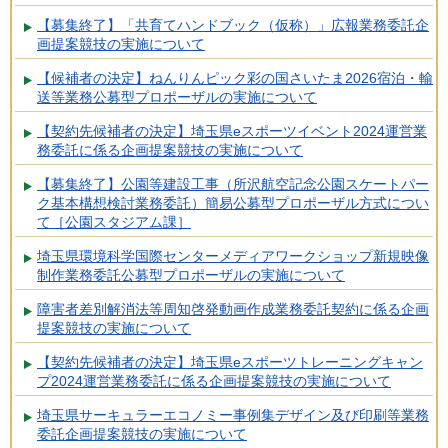
【募集終了】「共育てハンドブック（仮称）」広報業務委託企
画提案競技の実施について
【候補者の決定】ねんりんピック彩の国さいたま2026宿泊・輸
送等業務公募型プロポーザルの実施について
【契約先候補者の決定】埼玉県eスポーツイベント2024運営業
務委託に係る企画提案競技の実施について
【募集終了】公園等建設工事（所沢航空記念公園スケートパー
ク基本構想検討業務委託）簡易公募型プロポーザル方式につい
て［公園スタジアム課］
埼玉県環境科学国際センターメディアワークショップ新規映像
制作業務委託公募型プロポーザルの実施について
障害者差別解消法等周知啓発動画作成業務委託契約に係る企画
提案競技の実施について
【契約先候補者の決定】埼玉県eスポーツトレーニングキャン
プ2024運営業務委託に係る企画提案競技の実施について
埼玉県サーキュラーエコノミー事例集デザイン及び印刷等業務
委託企画提案競技の実施について