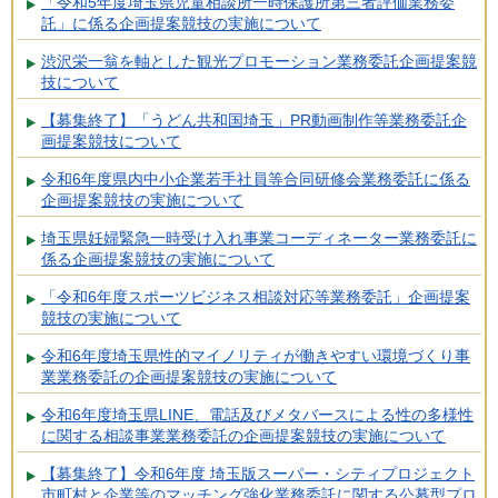
「令和5年度埼玉県児童相談所一時保護所第三者評価業務委
託」に係る企画提案競技の実施について
渋沢栄一翁を軸とした観光プロモーション業務委託企画提案競
技について
【募集終了】「うどん共和国埼玉」PR動画制作等業務委託企
画提案競技について
令和6年度県内中小企業若手社員等合同研修会業務委託に係る
企画提案競技の実施について
埼玉県妊婦緊急一時受け入れ事業コーディネーター業務委託に
係る企画提案競技の実施について
「令和6年度スポーツビジネス相談対応等業務委託」企画提案
競技の実施について
令和6年度埼玉県性的マイノリティが働きやすい環境づくり事
業業務委託の企画提案競技の実施について
令和6年度埼玉県LINE、電話及びメタバースによる性の多様性
に関する相談事業業務委託の企画提案競技の実施について
【募集終了】令和6年度 埼玉版スーパー・シティプロジェクト
市町村と企業等のマッチング強化業務委託に関する公募型プロ