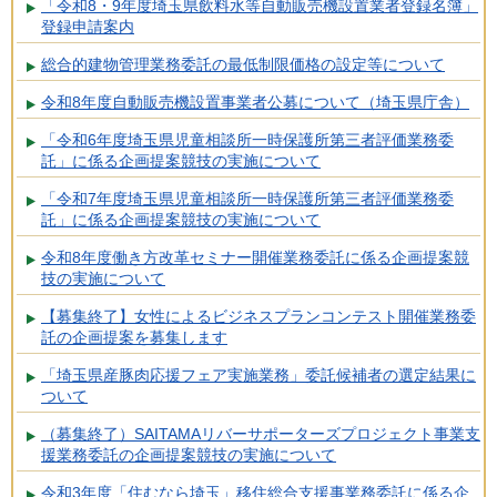
「令和8・9年度埼玉県飲料水等自動販売機設置業者登録名簿」
登録申請案内
総合的建物管理業務委託の最低制限価格の設定等について
令和8年度自動販売機設置事業者公募について（埼玉県庁舎）
「令和6年度埼玉県児童相談所一時保護所第三者評価業務委
託」に係る企画提案競技の実施について
「令和7年度埼玉県児童相談所一時保護所第三者評価業務委
託」に係る企画提案競技の実施について
令和8年度働き方改革セミナー開催業務委託に係る企画提案競
技の実施について
【募集終了】女性によるビジネスプランコンテスト開催業務委
託の企画提案を募集します
「埼玉県産豚肉応援フェア実施業務」委託候補者の選定結果に
ついて
（募集終了）SAITAMAリバーサポーターズプロジェクト事業支
援業務委託の企画提案競技の実施について
令和3年度「住むなら埼玉」移住総合支援事業務委託に係る企