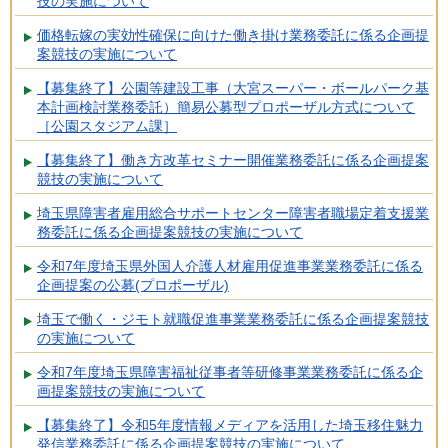
技の実施について
価格転嫁の実効性確保に向けた働き掛け業務委託に係る企画提
案競技の実施について
【募集終了】公園等建設工事（大宮スーパー・ボールパーク基
本計画検討業務委託）簡易公募型プロポーザル方式について
［公園スタジアム課］
【募集終了】働き方改革セミナー開催業務委託に係る企画提案
競技の実施について
埼玉県障害者雇用総合サポートセンター障害者職場定着支援業
務委託に係る企画提案競技の実施について
令和7年度埼玉県外国人介護人材雇用促進事業業務委託に係る
企画提案の公募(プロポーザル)
埼玉で働く・ジモト就職促進事業業務委託に係る企画提案競技
の実施について
令和7年度埼玉県障害福祉従事者等研修事業業務委託に係る企
画提案競技の実施について
【募集終了】令和5年度情報メディアを活用した埼玉移住魅力
発信業務委託に係る企画提案競技の実施について