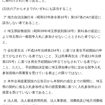
に格付けされた者であること。
(2)次のアからオまでのいずれにも該当すること
ア 地方自治法施行令（昭和22年政令第16号）第167条の4の規定に
該当しない者であること。
イ 埼玉県財務規則（昭和39年埼玉県規則第18号）第91条の規定に
より埼玉県の一般競争入札に参加させないこととされた者でないこ
と。
ウ 会社更生法（平成14年法律第154号）に基づき更生手続開始の申
立てがなされている者でないこと、又は民事再生法（平成11年法律
第225号）に基づき再生手続開始の申立てがなされている者でない
こと。ただし、手続開始決定後に埼玉県知事が別に定める競争入札
参加資格の再審査を受けている者はこの限りではない。
エ 本件企画提案競技の公告日から本契約の成立までの期間に、埼玉
県の契約に係る入札参加停止等の措置要綱に基づく入札参加停止の
措置を受けていない者であること。
オ 法人税、法人都道府県民税、法人事業税、消費税及び地方消費税