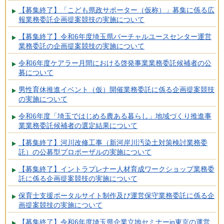
【募集終了】「こども県政サポーター（仮称）」募集に係る広
報業務委託企画提案競技の実施について
【募集終了】令和6年度埼玉県バーチャルユースセンター運営
業務委託の企画提案競技の実施について
令和6年度ケアラー月間における啓発事業業務委託候補者の公
募について
男性育休推進イベント（仮）開催業務委託に係る企画提案競技
の実施について
令和6年度「埼玉ではじめる農ある暮らし」地域づくり推進事
業業務委託候補者の選定結果について
【募集終了】河川改修工事（新河岸川汚染土対策検討業務委
託）の公募型プロポーザルの実施について
【募集終了】イントラプレナー人材育成ワークショップ業務委
託に係る企画提案競技の実施について
保育士支援ポータルサイト制作及び運営保守業務委託に係る企
画提案競技の実施について
【募集終了】令和6年度埼玉県企業立地セミナーin東京の運営