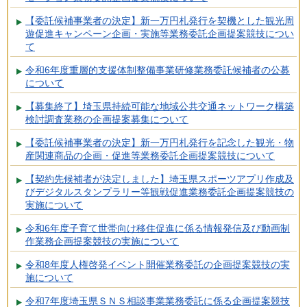
【委託候補事業者の決定】新一万円札発行を契機とした観光周
遊促進キャンペーン企画・実施等業務委託企画提案競技につい
て
令和6年度重層的支援体制整備事業研修業務委託候補者の公募
について
【募集終了】埼玉県持続可能な地域公共交通ネットワーク構築
検討調査業務の企画提案募集について
【委託候補事業者の決定】新一万円札発行を記念した観光・物
産関連商品の企画・促進等業務委託企画提案競技について
【契約先候補者が決定しました】埼玉県スポーツアプリ作成及
びデジタルスタンプラリー等観戦促進業務委託企画提案競技の
実施について
令和6年度子育て世帯向け移住促進に係る情報発信及び動画制
作業務企画提案競技の実施について
令和8年度人権啓発イベント開催業務委託の企画提案競技の実
施について
令和7年度埼玉県ＳＮＳ相談事業業務委託に係る企画提案競技