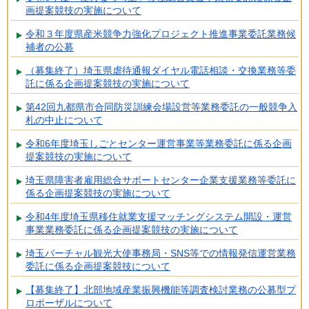
画提案競技の実施について
令和３年度県産米競争力強化プロジェクト推進事業委託業務候
補者の公募
（募集終了）埼玉県虐待通報ダイヤル電話相談・交換業務等委
託に係る企画提案競技の実施について
第42回九都県市合同防災訓練会場設営等業務委託の一般競争入
札の中止について
令和6年度埼玉しごとセンター運営事業等業務委託に係る企画
提案競技の実施について
埼玉県障害者雇用総合サポートセンター企業支援業務等委託に
係る企画提案競技の実施について
令和4年度埼玉県移住就業支援マッチングシステム開設・運営
事業業務委託に係る企画提案競技の実施について
埼玉バーチャル観光大使事務局・SNS等での情報発信運営業務
委託に係る企画提案競技について
【募集終了】北部地域産業振興機能等調査検討業務の公募型プ
ロポーザルについて