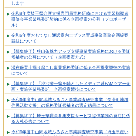
します
令和8年度埼玉県介護支援専門員実務研修における実習指導者
研修会事業業務委託契約に係る企画提案の公募（プロポーザ
ル）
令和6年度おもてなし通訳案内士プラス育成事業業務企画提案
競技について
【募集終了】狭山茶魅力アップ支援事業実施業務における委託
候補者の公募について（企画提案方式）
潜在保育士掘り起こし事業業務委託に係る企画提案競技の実施
について
【募集終了】「渋沢栄一翁を軸としたメディア系FAMツアー企
画・実施等業務委託」企画提案競技について
令和6年度中山間地域ふるさと事業調査研究事業（長瀞町地域
住民活動支援）の業務委託候補者の選定結果について
【募集終了】埼玉県職員参集支援サービス提供業務の発注に係
る入札公告について
令和6年度中山間地域ふるさと事業調査研究事業（埼玉県産い