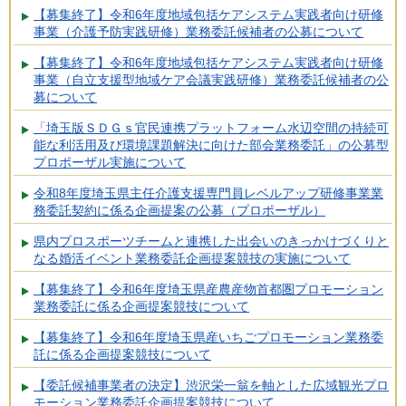
【募集終了】令和6年度地域包括ケアシステム実践者向け研修
事業（介護予防実践研修）業務委託候補者の公募について
【募集終了】令和6年度地域包括ケアシステム実践者向け研修
事業（自立支援型地域ケア会議実践研修）業務委託候補者の公
募について
「埼玉版ＳＤＧｓ官民連携プラットフォーム水辺空間の持続可
能な利活用及び環境課題解決に向けた部会業務委託」の公募型
プロポーザル実施について
令和8年度埼玉県主任介護支援専門員レベルアップ研修事業業
務委託契約に係る企画提案の公募（プロポーザル）
県内プロスポーツチームと連携した出会いのきっかけづくりと
なる婚活イベント業務委託企画提案競技の実施について
【募集終了】令和6年度埼玉県産農産物首都圏プロモーション
業務委託に係る企画提案競技について
【募集終了】令和6年度埼玉県産いちごプロモーション業務委
託に係る企画提案競技について
【委託候補事業者の決定】渋沢栄一翁を軸とした広域観光プロ
モーション業務委託企画提案競技について