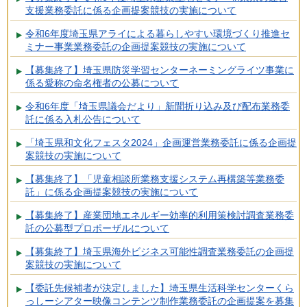
支援業務委託に係る企画提案競技の実施について
令和6年度埼玉県アライによる暮らしやすい環境づくり推進セ
ミナー事業業務委託の企画提案競技の実施について
【募集終了】埼玉県防災学習センターネーミングライツ事業に
係る愛称の命名権者の公募について
令和6年度「埼玉県議会だより」新聞折り込み及び配布業務委
託に係る入札公告について
「埼玉県和文化フェスタ2024」企画運営業務委託に係る企画提
案競技の実施について
【募集終了】「児童相談所業務支援システム再構築等業務委
託」に係る企画提案競技の実施について
【募集終了】産業団地エネルギー効率的利用策検討調査業務委
託の公募型プロポーザルについて
【募集終了】埼玉県海外ビジネス可能性調査業務委託の企画提
案競技の実施について
【委託先候補者が決定しました】埼玉県生活科学センターくら
っしーシアター映像コンテンツ制作業務委託の企画提案を募集