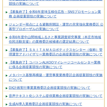
競技の実施について
【募集終了】令和6年度埼玉移住広告・SNSプロモーション業
務 企画提案競技の実施について
ジェンダー視点による避難所開設・運営の充実強化業務委託 公
募型プロポーザルの実施について
令和6年度中山間地域ふるさと事業調査研究事業（本庄市地域
住民活動支援）の業務委託候補者の選定結果について
【募集終了】ＳＡＩＴＡＭＡロボティクスセンター（仮称）管
理運営アドバイザリー業務委託の企画提案競技の実施について
【募集終了】コバトンALKOOマイレージコールセンター業務
に係る企画提案競技の実施について
メタバース基盤再構築・運営事業業務委託企画提案競技の実施
について
DX計画実行事業業務委託企画提案競技の実施について
音声テキスト化システム提供業務企画提案競技の実施について
生成AI導入業務委託企画提案競技の実施について