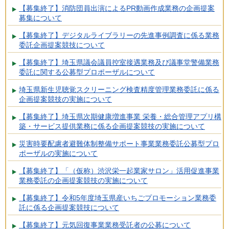
【募集終了】消防団員出演によるPR動画作成業務の企画提案
募集について
【募集終了】デジタルライブラリーの先進事例調査に係る業務
委託企画提案競技について
【募集終了】埼玉県議会議員控室接遇業務及び議事堂警備業務
委託に関する公募型プロポーザルについて
埼玉県新生児聴覚スクリーニング検査精度管理業務委託に係る
企画提案競技の実施について
【募集終了】埼玉県次期健康増進事業 栄養・総合管理アプリ構
築・サービス提供業務に係る企画提案競技の実施について
災害時要配慮者避難体制整備サポート事業業務委託公募型プロ
ポーザルの実施について
【募集終了】「（仮称）渋沢栄一起業家サロン」活用促進事業
業務委託の企画提案競技の実施について
【募集終了】令和5年度埼玉県産いちごプロモーション業務委
託に係る企画提案競技について
【募集終了】元気回復事業業務受託者の公募について