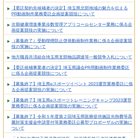
【委託契約先候補者の決定】埼玉県北部地域の魅力を伝える
PR動画制作業務委託企画提案競技について
次期健康増進事業歩数管理アプリコールセンター業務に係る企
画提案競技の実施について
（募集終了）受動喫煙防止啓発動画制作業務に係る企画提案競
技の実施について
地方職員共済組合埼玉県支部物品調達等一般競争入札について
【委託候補事業者の決定】埼玉県議会PR用動画制作業務委託
に係る企画提案競技について
【募集終了】埼玉県eスポーツイベント 2023運営業務委託に係
る企画提案競技の実施について
【募集終了】埼玉県eスポーツトレーニングキャンプ2023運営
業務委託に係る企画提案競技の実施について
【募集終了】令和５年度第２回埼玉県医療提供施設光熱費等高
騰対策支援金申請受付等業務委託公募型プロポーザルの実施に
ついて