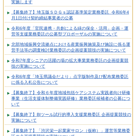
実施します
【募集終了】埼玉版ＳＤＧｓ認証基準策定業務委託 令和6年4
月1日付け契約締結事業者の公募
令和6年度「官民連携・共創による緑の保全・活用」企画・運
営等支援業務委託の公募型プロポーザルの実施について
北部地域振興交流拠点における産業振興施策及び施設に係る運
営手法等の調査検討業務委託の企画提案競技の実施について
令和7年度シニアの活躍の場の拡大事業業務委託の企画提案競
技の実施について
令和6年度「埼玉県議会だより」点字版制作及び配布業務委託
に係る入札公告について
【募集終了】令和６年度地域包括ケアシステム実践者向け研修
事業（生活支援体制整備実践研修）業務委託候補者の公募につ
いて
【募集終了】BIツール試行的導入支援業務委託 企画提案競技の
実施について
【募集終了】「渋沢栄一起業家サロン（仮称）」運営等業務委