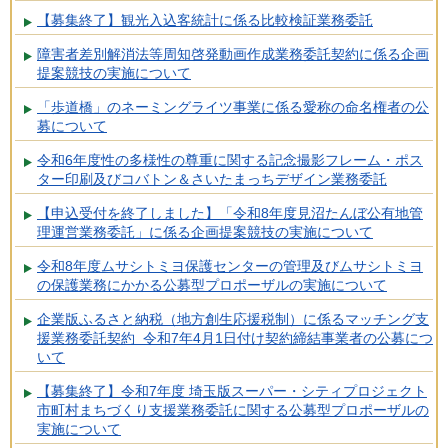
【募集終了】観光入込客統計に係る比較検証業務委託
障害者差別解消法等周知啓発動画作成業務委託契約に係る企画
提案競技の実施について
「歩道橋」のネーミングライツ事業に係る愛称の命名権者の公
募について
令和6年度性の多様性の尊重に関する記念撮影フレーム・ポス
ター印刷及びコバトン＆さいたまっちデザイン業務委託
【申込受付を終了しました】「令和8年度見沼たんぼ公有地管
理運営業務委託」に係る企画提案競技の実施について
令和8年度ムサシトミヨ保護センターの管理及びムサシトミヨ
の保護業務にかかる公募型プロポーザルの実施について
企業版ふるさと納税（地方創生応援税制）に係るマッチング支
援業務委託契約 令和7年4月1日付け契約締結事業者の公募につ
いて
【募集終了】令和7年度 埼玉版スーパー・シティプロジェクト
市町村まちづくり支援業務委託に関する公募型プロポーザルの
実施について