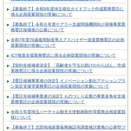
【募集終了】令和5年度埼玉移住ガイドブック作成業務委託に
係る企画提案競技の実施について
【募集終了】令和６年度ケアラー支援関係機関向け研修事業業
務委託候補者の公募について
令和7年度70歳雇用制度導入アドバイザー派遣業務委託の企画
提案競技の実施について
ICT推進支援業務委託に係る企画提案競技の実施について
【契約先候補者決定】「高齢者を守るお助けかわらばん」作成
業務委託に係る企画提案競技の実施について
【委託候補事業者の決定】イノベーション創出アクションプラ
ン策定支援等業務委託の企画提案競技の実施について
【委託先候補事業者の決定】ものづくり企業の事業多角化支援
業務委託の企画提案競技の実施について
令和５年度埼玉バーチャル観光大使動画制作等業務企画提案競
技について
【募集終了】北部地域産業振興施設等調査検討業務の公募型プ