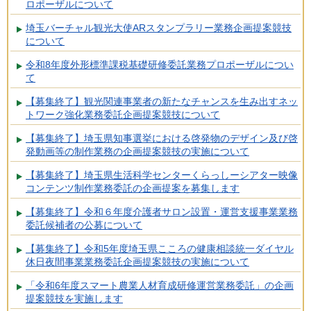
ロポーザルについて
埼玉バーチャル観光大使ARスタンプラリー業務企画提案競技
について
令和8年度外形標準課税基礎研修委託業務プロポーザルについ
て
【募集終了】観光関連事業者の新たなチャンスを生み出すネッ
トワーク強化業務委託企画提案競技について
【募集終了】埼玉県知事選挙における啓発物のデザイン及び啓
発動画等の制作業務の企画提案競技の実施について
【募集終了】埼玉県生活科学センターくらっしーシアター映像
コンテンツ制作業務委託の企画提案を募集します
【募集終了】令和６年度介護者サロン設置・運営支援事業業務
委託候補者の公募について
【募集終了】令和5年度埼玉県こころの健康相談統一ダイヤル
休日夜間事業業務委託企画提案競技の実施について
「令和6年度スマート農業人材育成研修運営業務委託」の企画
提案競技を実施します