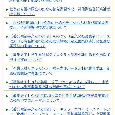
託の企画提案競技の実施について
仕事と介護の両立のための啓発動画作成・発信業務委託候補者
の公募について
「令和6年度県内中小企業のためのデジタル人材育成事業業務
委託」企画提案競技の実施について
【委託候補事業者の決定】ものづくり企業の社会実装フェーズ
における資金調達のための成長戦略策定支援業務委託の企画提
案競技の実施について
【募集終了】学生向け起業プログラム業務委託に係る企画提案
競技の実施について
「企業人材リスキリング・求人支援ポータル制作業務委託」企
画提案競技の実施について
【募集終了】令和6年度「埼玉ではじめる農ある暮らし」地域
づくり推進事業業務委託候補者の募集について
【募集終了】令和6年度埼玉県県庁舎再整備検討支援事業業務
の公募型プロポーザルについて
【委託候補事業者の決定】サーキュラーエコノミースタートア
ップ企業ビジネスプランコンテスト運営等業務委託の企画提案