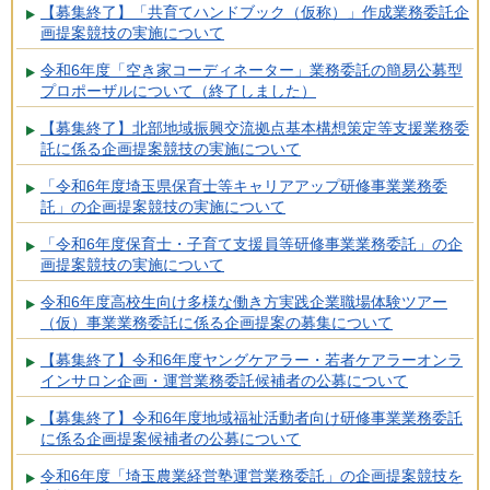
【募集終了】「共育てハンドブック（仮称）」作成業務委託企
画提案競技の実施について
令和6年度「空き家コーディネーター」業務委託の簡易公募型
プロポーザルについて（終了しました）
【募集終了】北部地域振興交流拠点基本構想策定等支援業務委
託に係る企画提案競技の実施について
「令和6年度埼玉県保育士等キャリアアップ研修事業業務委
託」の企画提案競技の実施について
「令和6年度保育士・子育て支援員等研修事業業務委託」の企
画提案競技の実施について
令和6年度高校生向け多様な働き方実践企業職場体験ツアー
（仮）事業業務委託に係る企画提案の募集について
【募集終了】令和6年度ヤングケアラー・若者ケアラーオンラ
インサロン企画・運営業務委託候補者の公募について
【募集終了】令和6年度地域福祉活動者向け研修事業業務委託
に係る企画提案候補者の公募について
令和6年度「埼玉農業経営塾運営業務委託」の企画提案競技を