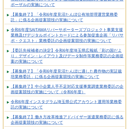
ポーザルの実施について
【募集終了】「令和6年度見沼たんぼ公有地管理運営業務委
託」に係る企画提案競技の実施について
令和6年度SAITAMAリバーサポーターズプロジェクト事業支援
業務及びデジタルポイントカードによる参加促進企画「リバサ
ポ・クエスト」業務委託の企画提案競技の実施について
【委託先候補者の決定】令和6年度埼玉県広報紙「彩の国だよ
り」デザイン・レイアウト及びデータ制作等業務委託の企画提
案の実施について
【募集終了】「令和6年度見沼たんぼに適した農作物の実証栽
培業務委託」に係る企画提案競技の実施について
【募集終了】中小企業人手不足対応支援事業調査業務委託の企
画提案競技の実施について（令和6年度）
令和6年度インスタグラム埼玉県公式アカウント運用等業務委
託の実施について
【募集終了】働き方改革推進アドバイザー派遣業務委託に係る
企画提案競技の実施について