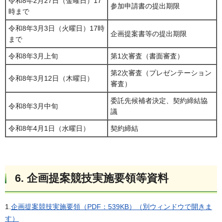
令和8年2月27日（金曜日）17
参加申請書の提出期限
時まで
令和8年3月3日（火曜日）17時
企画提案書等の提出期限
まで
令和8年3月上旬
第1次審査（書面審査）
第2次審査（プレゼンテーション
令和8年3月12日（木曜日）
審査）
委託先候補者決定、契約締結協
令和8年3月中旬
議
令和8年4月1日（水曜日）
契約締結
6. 企画提案競技実施要領等資料
1.
企画提案競技実施要領（PDF：539KB）（別ウィンドウで開きま
す）