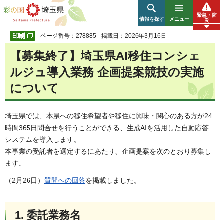
彩の国 埼玉県
緊急・防
情報を探す
メニュー
災
ページ番号：278885
掲載日：2026年3月16日
【募集終了】埼玉県AI移住コンシェ
ルジュ導入業務 企画提案競技の実施
について
埼玉県では、本県への移住希望者や移住に興味・関心のある方が24
時間365日問合せを行うことができる、生成AIを活用した自動応答
システムを導入します。
本事業の受託者を選定するにあたり、企画提案を次のとおり募集し
ます。
（2月26日）
質問への回答
を掲載しました。
1. 委託業務名