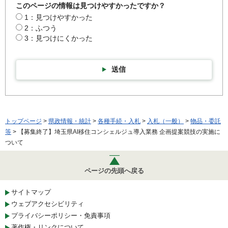
このページの情報は見つけやすかったですか？
1：見つけやすかった
2：ふつう
3：見つけにくかった
送信
トップページ
>
県政情報・統計
>
各種手続・入札
>
入札（一般）
>
物品・委託
等
> 【募集終了】埼玉県AI移住コンシェルジュ導入業務 企画提案競技の実施に
ついて
ページの先頭へ戻る
サイトマップ
ウェブアクセシビリティ
プライバシーポリシー・免責事項
著作権・リンクについて