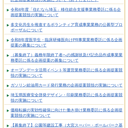
令和4年度「住むなら埼玉」移住総合支援事業務委託に係る企
画提案競技の実施について
多文化共生を推進するボランティア育成事業業務の公募型プロ
ポーザルについて
令和8年度医学生・臨床研修医向けPR事業業務委託に係る企画
提案の募集について
（募集終了）義務年限終了者への感謝状及び記念品作成事業業
務委託に係る企画提案の募集について
オープンデータ活用イベント等運営業務委託に係る企画提案競
技の実施について
ガソリン給油用カード発行業務の企画提案競技の実施について
埼玉県医療安全啓発デザイン・印刷業務委託に係る企画提案競
技の実施について
価格転嫁の実効性確保に向けた働き掛け業務委託に係る企画提
案競技の実施について
【募集終了】公園等建設工事（大宮スーパー・ボールパーク基