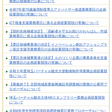
務委託候補者の公募について
令和7年度70歳雇用制度導入アドバイザー派遣業務委託の企画
提案競技の実施について
ICT推進支援業務委託に係る企画提案競技の実施について
【契約先候補者決定】「高齢者を守るお助けかわらばん」作成
業務委託に係る企画提案競技の実施について
【委託候補事業者の決定】イノベーション創出アクションプラ
ン策定支援等業務委託の企画提案競技の実施について
【委託先候補事業者の決定】ものづくり企業の事業多角化支援
業務委託の企画提案競技の実施について
令和５年度埼玉バーチャル観光大使動画制作等業務企画提案競
技について
【募集終了】北部地域産業振興施設等調査検討業務の公募型プ
ロポーザルについて
埼玉バーチャル観光大使ARスタンプラリー業務企画提案競技
について
令和8年度外形標準課税基礎研修委託業務プロポーザルについ