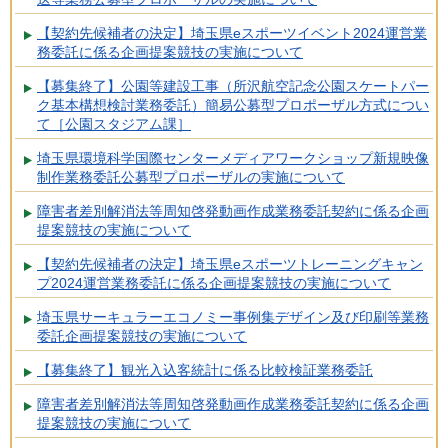
【契約先候補者の決定】埼玉県eスポーツイベント2024運営業
務委託に係る企画提案競技の実施について
【募集終了】公園等建設工事（所沢航空記念公園スケートパー
ク基本構想検討業務委託）簡易公募型プロポーザル方式につい
て［公園スタジアム課］
埼玉県環境科学国際センターメディアワークショップ新規映像
制作業務委託公募型プロポーザルの実施について
障害者差別解消法等周知啓発動画作成業務委託契約に係る企画
提案競技の実施について
【契約先候補者の決定】埼玉県eスポーツトレーニングキャン
プ2024運営業務委託に係る企画提案競技の実施について
埼玉県サーキュラーエコノミー事例集デザイン及び印刷等業務
委託企画提案競技の実施について
【募集終了】観光入込客統計に係る比較検証業務委託
障害者差別解消法等周知啓発動画作成業務委託契約に係る企画
提案競技の実施について