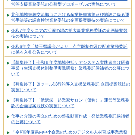
営等支援業務委託の公募型プロポーザルの実施について
北部地域振興交流拠点における産業振興施策及び施設に係る運
営手法等の調査検討業務委託の企画提案競技の実施について
令和7年度シニアの活躍の場の拡大事業業務委託の企画提案競
技の実施について
令和6年度「埼玉県議会だより」点字版制作及び配布業務委託
に係る入札公告について
【募集終了】令和６年度地域包括ケアシステム実践者向け研修
事業（生活支援体制整備実践研修）業務委託候補者の公募につ
いて
【募集終了】BIツール試行的導入支援業務委託 企画提案競技の
実施について
【募集終了】「渋沢栄一起業家サロン（仮称）」運営等業務委
託の企画提案競技の実施について
仕事と介護の両立のための啓発動画作成・発信業務委託候補者
の公募について
「令和6年度県内中小企業のためのデジタル人材育成事業業務