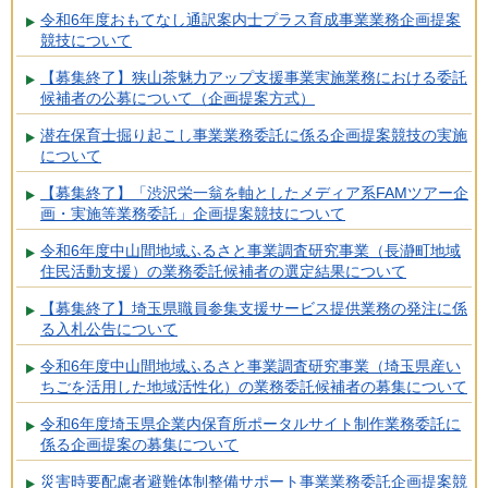
令和6年度おもてなし通訳案内士プラス育成事業業務企画提案
競技について
【募集終了】狭山茶魅力アップ支援事業実施業務における委託
候補者の公募について（企画提案方式）
潜在保育士掘り起こし事業業務委託に係る企画提案競技の実施
について
【募集終了】「渋沢栄一翁を軸としたメディア系FAMツアー企
画・実施等業務委託」企画提案競技について
令和6年度中山間地域ふるさと事業調査研究事業（長瀞町地域
住民活動支援）の業務委託候補者の選定結果について
【募集終了】埼玉県職員参集支援サービス提供業務の発注に係
る入札公告について
令和6年度中山間地域ふるさと事業調査研究事業（埼玉県産い
ちごを活用した地域活性化）の業務委託候補者の募集について
令和6年度埼玉県企業内保育所ポータルサイト制作業務委託に
係る企画提案の募集について
災害時要配慮者避難体制整備サポート事業業務委託企画提案競