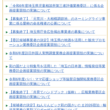
「令和6年度埼玉県児童相談所第三者評価業務委託」に係る企
画提案競技の実施について
【募集終了】「元荒川・大相模調節池」のネーミングライツ事
業に係る愛称の命名権者の公募について
【募集終了】埼玉県庁舎広告掲出事業者の募集について
【委託候補事業者の決定】埼玉県の地酒を活用した観光プロモ
ーション業務委託企画提案競技について
令和6年度訪日外国人実態調査業務企画提案競技の実施につい
て
彩の国だより特集号を活用した「埼玉の日本酒」情報発信等業
務委託企画提案競技の実施について
令和6年度パパ・ママ応援ショップ等協賛店舗開拓業務委託企
画提案競技の実施について
【募集終了】「共育てハンドブック（仮称）」広報業務委託企
画提案競技の実施について
【候補者の決定】ねんりんピック彩の国さいたま2026宿泊・輸
送等業務公募型プロポーザルの実施について