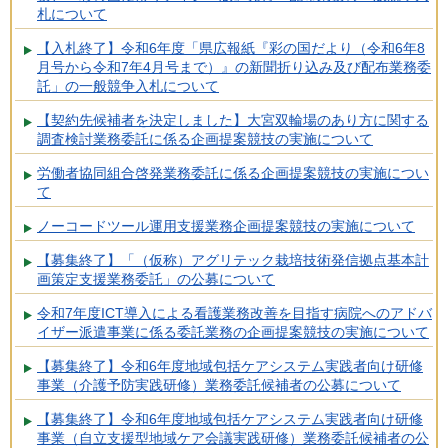
札について
【入札終了】令和6年度「県広報紙『彩の国だより（令和6年8
月号から令和7年4月号まで）』の新聞折り込み及び配布業務委
託」の一般競争入札について
【契約先候補者を決定しました】大宮双輪場のあり方に関する
調査検討業務委託に係る企画提案競技の実施について
労働者協同組合啓発業務委託に係る企画提案競技の実施につい
て
ノーコードツール運用支援業務企画提案競技の実施について
【募集終了】「（仮称）アグリテック栽培技術発信拠点基本計
画策定支援業務委託」の公募について
令和7年度ICT導入による看護業務改善を目指す病院へのアドバ
イザー派遣事業に係る委託業務の企画提案競技の実施について
【募集終了】令和6年度地域包括ケアシステム実践者向け研修
事業（介護予防実践研修）業務委託候補者の公募について
【募集終了】令和6年度地域包括ケアシステム実践者向け研修
事業（自立支援型地域ケア会議実践研修）業務委託候補者の公