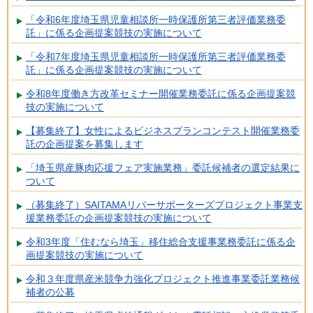
「令和6年度埼玉県児童相談所一時保護所第三者評価業務委
託」に係る企画提案競技の実施について
「令和7年度埼玉県児童相談所一時保護所第三者評価業務委
託」に係る企画提案競技の実施について
令和8年度働き方改革セミナー開催業務委託に係る企画提案競
技の実施について
【募集終了】女性によるビジネスプランコンテスト開催業務委
託の企画提案を募集します
「埼玉県産豚肉応援フェア実施業務」委託候補者の選定結果に
ついて
（募集終了）SAITAMAリバーサポーターズプロジェクト事業支
援業務委託の企画提案競技の実施について
令和3年度「住むなら埼玉」移住総合支援事業務委託に係る企
画提案競技の実施について
令和３年度県産米競争力強化プロジェクト推進事業委託業務候
補者の公募