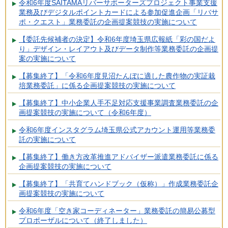
令和6年度SAITAMAリバーサポーターズプロジェクト事業支援
業務及びデジタルポイントカードによる参加促進企画「リバサ
ポ・クエスト」業務委託の企画提案競技の実施について
【委託先候補者の決定】令和6年度埼玉県広報紙「彩の国だよ
り」デザイン・レイアウト及びデータ制作等業務委託の企画提
案の実施について
【募集終了】「令和6年度見沼たんぼに適した農作物の実証栽
培業務委託」に係る企画提案競技の実施について
【募集終了】中小企業人手不足対応支援事業調査業務委託の企
画提案競技の実施について（令和6年度）
令和6年度インスタグラム埼玉県公式アカウント運用等業務委
託の実施について
【募集終了】働き方改革推進アドバイザー派遣業務委託に係る
企画提案競技の実施について
【募集終了】「共育てハンドブック（仮称）」作成業務委託企
画提案競技の実施について
令和6年度「空き家コーディネーター」業務委託の簡易公募型
プロポーザルについて（終了しました）