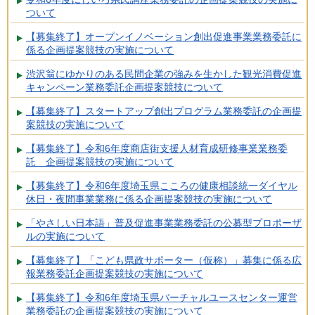
ついて
【募集終了】オープンイノベーション創出促進事業業務委託に
係る企画提案競技の実施について
渋沢翁にゆかりのある民間企業の強みを生かした観光消費促進
キャンペーン業務委託企画提案競技について
【募集終了】スタートアップ創出プログラム業務委託の企画提
案競技の実施について
【募集終了】令和6年度商店街支援人材育成研修事業業務委
託 企画提案競技の実施について
【募集終了】令和6年度埼玉県こころの健康相談統一ダイヤル
休日・夜間事業業務に係る企画提案競技の実施について
「やさしい日本語」普及促進事業業務委託の公募型プロポーザ
ルの実施について
【募集終了】「こども県政サポーター（仮称）」募集に係る広
報業務委託企画提案競技の実施について
【募集終了】令和6年度埼玉県バーチャルユースセンター運営
業務委託の企画提案競技の実施について