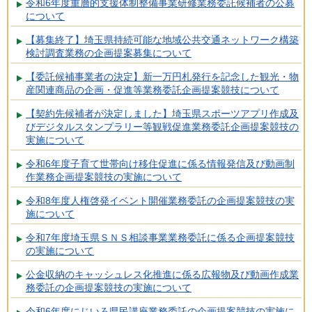
令和6年度重層的支援体制整備事業研修業務委託候補者の公募
について
【募集終了】埼玉県持続可能な地域公共交通ネットワーク構築
検討調査業務の企画提案募集について
【委託候補事業者の決定】新一万円札発行を記念した観光・物
産関連商品の企画・促進等業務委託企画提案競技について
【契約先候補者が決定しました】埼玉県スポーツアプリ作成及
びデジタルスタンプラリー等観戦促進業務委託企画提案競技の
実施について
令和6年度子育て世帯向け移住促進に係る情報発信及び動画制
作業務企画提案競技の実施について
令和8年度人権啓発イベント開催業務委託の企画提案競技の実
施について
令和7年度埼玉県ＳＮＳ相談事業業務委託に係る企画提案競技
の実施について
公金収納のキャッシュレス化推進に係る広報物及び動画作成業
務委託の企画提案競技の実施について
令和6年度にじいろ県民講座業務委託の企画提案競技の実施に