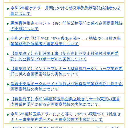
令和6年度ケアラー月間における啓発事業業務委託候補者の公
募について
男性育休推進イベント（仮）開催業務委託に係る企画提案競技
の実施について
令和6年度「埼玉ではじめる農ある暮らし」地域づくり推進事
業業務委託候補者の選定結果について
【募集終了】河川改修工事（新河岸川汚染土対策検討業務委
託）の公募型プロポーザルの実施について
【募集終了】イントラプレナー人材育成ワークショップ業務委
託に係る企画提案競技の実施について
保育士支援ポータルサイト制作及び運営保守業務委託に係る企
画提案競技の実施について
【募集終了】令和6年度埼玉県企業立地セミナーin東京の運営
支援業務委託に係る企画提案競技の実施について
令和6年度埼玉県アライによる暮らしやすい環境づくり推進セ
ミナー事業業務委託の企画提案競技の実施について