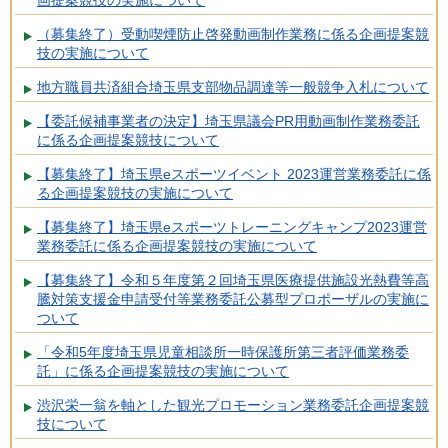
画提案競技の実施について
（募集終了）受動喫煙防止啓発動画制作業務に係る企画提案競
技の実施について
地方職員共済組合埼玉県支部物品調達等一般競争入札について
【委託候補事業者の決定】埼玉県議会PR用動画制作業務委託
に係る企画提案競技について
【募集終了】埼玉県eスポーツイベント 2023運営業務委託に係
る企画提案競技の実施について
【募集終了】埼玉県eスポーツトレーニングキャンプ2023運営
業務委託に係る企画提案競技の実施について
【募集終了】令和５年度第２回埼玉県医療提供施設光熱費等高
騰対策支援金申請受付等業務委託公募型プロポーザルの実施に
ついて
「令和5年度埼玉県児童相談所一時保護所第三者評価業務委
託」に係る企画提案競技の実施について
渋沢栄一翁を軸とした観光プロモーション業務委託企画提案競
技について