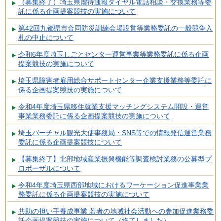
（募集終了）埼玉県虐待通報ダイヤル電話相談・交換業務等委
託に係る企画提案競技の実施について
第42回九都県市合同防災訓練会場設営等業務委託の一般競争入
札の中止について
令和6年度埼玉しごとセンター運営事業等業務委託に係る企画
提案競技の実施について
埼玉県障害者雇用総合サポートセンター企業支援業務等委託に
係る企画提案競技の実施について
令和4年度埼玉県移住就業支援マッチングシステム開設・運営
事業業務委託に係る企画提案競技の実施について
埼玉バーチャル観光大使事務局・SNS等での情報発信運営業務
委託に係る企画提案競技について
【募集終了】北部地域産業振興機能等調査検討業務の公募型プ
ロポーザルについて
令和4年度埼玉県西部地域におけるワーケーション促進事業業
務委託に係る企画提案競技の実施について
共助の担い手養成事業 若者の地域社会活動への参加促進業務委
託企画提案競技の実施について（終了しました）