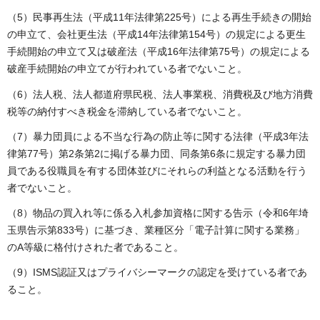
（5）民事再生法（平成11年法律第225号）による再生手続きの開始
の申立て、会社更生法（平成14年法律第154号）の規定による更生
手続開始の申立て又は破産法（平成16年法律第75号）の規定による
破産手続開始の申立てが行われている者でないこと。
（6）法人税、法人都道府県民税、法人事業税、消費税及び地方消費
税等の納付すべき税金を滞納している者でないこと。
（7）暴力団員による不当な行為の防止等に関する法律（平成3年法
律第77号）第2条第2に掲げる暴力団、同条第6条に規定する暴力団
員である役職員を有する団体並びにそれらの利益となる活動を行う
者でないこと。
（8）物品の買入れ等に係る入札参加資格に関する告示（令和6年埼
玉県告示第833号）に基づき、業種区分「電子計算に関する業務」
のA等級に格付けされた者であること。
（9）ISMS認証又はプライバシーマークの認定を受けている者であ
ること。