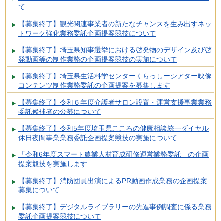
て
【募集終了】観光関連事業者の新たなチャンスを生み出すネッ
トワーク強化業務委託企画提案競技について
【募集終了】埼玉県知事選挙における啓発物のデザイン及び啓
発動画等の制作業務の企画提案競技の実施について
【募集終了】埼玉県生活科学センターくらっしーシアター映像
コンテンツ制作業務委託の企画提案を募集します
【募集終了】令和６年度介護者サロン設置・運営支援事業業務
委託候補者の公募について
【募集終了】令和5年度埼玉県こころの健康相談統一ダイヤル
休日夜間事業業務委託企画提案競技の実施について
「令和6年度スマート農業人材育成研修運営業務委託」の企画
提案競技を実施します
【募集終了】消防団員出演によるPR動画作成業務の企画提案
募集について
【募集終了】デジタルライブラリーの先進事例調査に係る業務
委託企画提案競技について