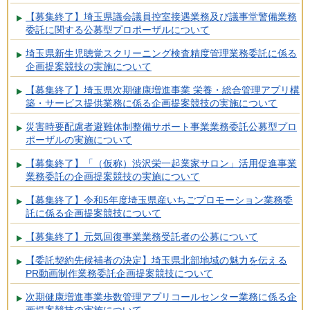
【募集終了】埼玉県議会議員控室接遇業務及び議事堂警備業務
委託に関する公募型プロポーザルについて
埼玉県新生児聴覚スクリーニング検査精度管理業務委託に係る
企画提案競技の実施について
【募集終了】埼玉県次期健康増進事業 栄養・総合管理アプリ構
築・サービス提供業務に係る企画提案競技の実施について
災害時要配慮者避難体制整備サポート事業業務委託公募型プロ
ポーザルの実施について
【募集終了】「（仮称）渋沢栄一起業家サロン」活用促進事業
業務委託の企画提案競技の実施について
【募集終了】令和5年度埼玉県産いちごプロモーション業務委
託に係る企画提案競技について
【募集終了】元気回復事業業務受託者の公募について
【委託契約先候補者の決定】埼玉県北部地域の魅力を伝える
PR動画制作業務委託企画提案競技について
次期健康増進事業歩数管理アプリコールセンター業務に係る企