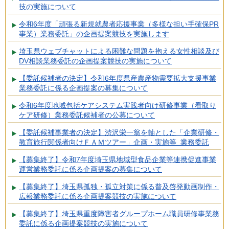
技の実施について
令和6年度「頑張る新規就農者応援事業（多様な担い手確保PR
事業）業務委託」の企画提案競技を実施します
埼玉県ウェブチャットによる困難な問題を抱える女性相談及び
DV相談業務委託の企画提案競技の実施について
【委託候補者の決定】令和6年度県産農産物需要拡大支援事業
業務委託に係る企画提案の募集について
令和6年度地域包括ケアシステム実践者向け研修事業（看取り
ケア研修）業務委託候補者の公募について
【委託候補事業者の決定】渋沢栄一翁を軸とした「企業研修・
教育旅行関係者向けＦＡＭツアー」企画・実施等 業務委託
【募集終了】令和7年度埼玉県地域型食品企業等連携促進事業
運営業務委託に係る企画提案の募集について
【募集終了】埼玉県孤独・孤立対策に係る普及啓発動画制作・
広報業務委託に係る企画提案競技の実施について
【募集終了】埼玉県重度障害者グループホーム職員研修事業務
委託に係る企画提案競技の実施について