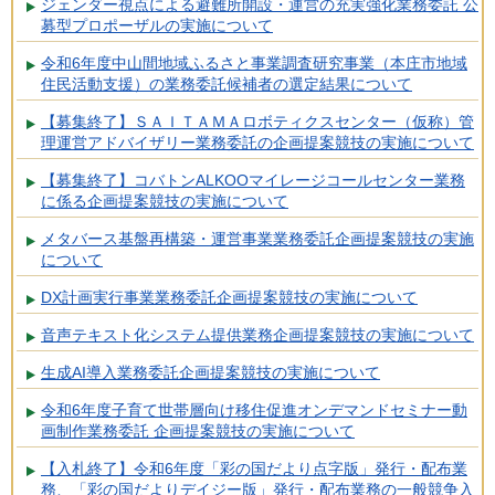
ジェンダー視点による避難所開設・運営の充実強化業務委託 公
募型プロポーザルの実施について
令和6年度中山間地域ふるさと事業調査研究事業（本庄市地域
住民活動支援）の業務委託候補者の選定結果について
【募集終了】ＳＡＩＴＡＭＡロボティクスセンター（仮称）管
理運営アドバイザリー業務委託の企画提案競技の実施について
【募集終了】コバトンALKOOマイレージコールセンター業務
に係る企画提案競技の実施について
メタバース基盤再構築・運営事業業務委託企画提案競技の実施
について
DX計画実行事業業務委託企画提案競技の実施について
音声テキスト化システム提供業務企画提案競技の実施について
生成AI導入業務委託企画提案競技の実施について
令和6年度子育て世帯層向け移住促進オンデマンドセミナー動
画制作業務委託 企画提案競技の実施について
【入札終了】令和6年度「彩の国だより点字版」発行・配布業
務、「彩の国だよりデイジー版」発行・配布業務の一般競争入