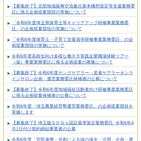
【募集終了】北部地域振興交流拠点基本構想策定等支援業務委
託に係る企画提案競技の実施について
「令和6年度埼玉県保育士等キャリアアップ研修事業業務委
託」の企画提案競技の実施について
「令和6年度保育士・子育て支援員等研修事業業務委託」の企
画提案競技の実施について
令和6年度高校生向け多様な働き方実践企業職場体験ツアー
（仮）事業業務委託に係る企画提案の募集について
【募集終了】令和6年度ヤングケアラー・若者ケアラーオンラ
インサロン企画・運営業務委託候補者の公募について
【募集終了】令和6年度地域福祉活動者向け研修事業業務委託
に係る企画提案候補者の公募について
令和6年度「埼玉農業経営塾運営業務委託」の企画提案競技を
実施します
【募集終了】埼玉版ＳＤＧｓ認証基準策定業務委託 令和6年4
月1日付け契約締結事業者の公募
令和6年度「官民連携・共創による緑の保全・活用」企画・運