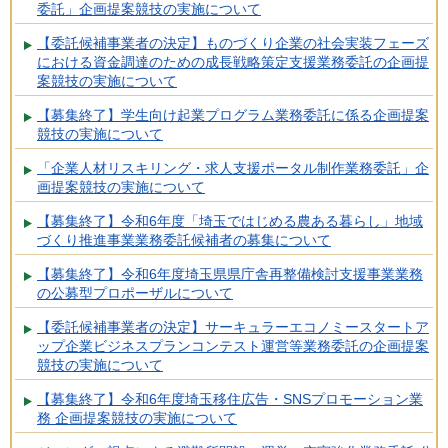
委託」企画提案競技の実施について
【委託候補事業者の決定】ものづくり企業の社会実装フェーズ
における資金調達のための成長戦略策定支援業務委託の企画提
案競技の実施について
【募集終了】学生向け起業プログラム業務委託に係る企画提案
競技の実施について
「企業人材リスキリング・求人支援ポータル制作業務委託」企
画提案競技の実施について
【募集終了】令和6年度「埼玉ではじめる農ある暮らし」地域
づくり推進事業業務委託候補者の募集について
【募集終了】令和6年度埼玉県県庁舎再整備検討支援事業業務
の公募型プロポーザルについて
【委託候補事業者の決定】サーキュラーエコノミースタートア
ップ企業ビジネスプランコンテスト運営等業務委託の企画提案
競技の実施について
【募集終了】令和6年度埼玉移住広告・SNSプロモーション業
務 企画提案競技の実施について