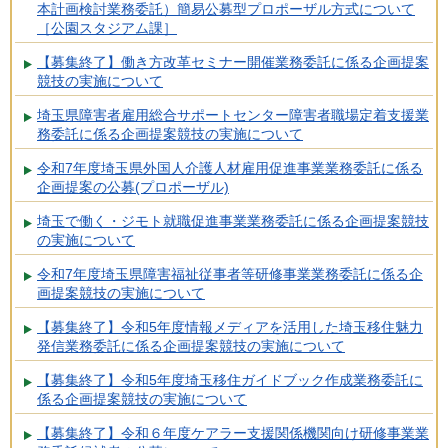
本計画検討業務委託）簡易公募型プロポーザル方式について
［公園スタジアム課］
【募集終了】働き方改革セミナー開催業務委託に係る企画提案
競技の実施について
埼玉県障害者雇用総合サポートセンター障害者職場定着支援業
務委託に係る企画提案競技の実施について
令和7年度埼玉県外国人介護人材雇用促進事業業務委託に係る
企画提案の公募(プロポーザル)
埼玉で働く・ジモト就職促進事業業務委託に係る企画提案競技
の実施について
令和7年度埼玉県障害福祉従事者等研修事業業務委託に係る企
画提案競技の実施について
【募集終了】令和5年度情報メディアを活用した埼玉移住魅力
発信業務委託に係る企画提案競技の実施について
【募集終了】令和5年度埼玉移住ガイドブック作成業務委託に
係る企画提案競技の実施について
【募集終了】令和６年度ケアラー支援関係機関向け研修事業業