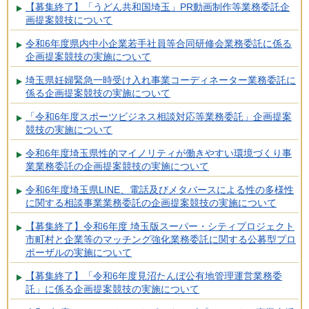
【募集終了】「うどん共和国埼玉」PR動画制作等業務委託企
画提案競技について
令和6年度県内中小企業若手社員等合同研修会業務委託に係る
企画提案競技の実施について
埼玉県妊婦緊急一時受け入れ事業コーディネーター業務委託に
係る企画提案競技の実施について
「令和6年度スポーツビジネス相談対応等業務委託」企画提案
競技の実施について
令和6年度埼玉県性的マイノリティが働きやすい環境づくり事
業業務委託の企画提案競技の実施について
令和6年度埼玉県LINE、電話及びメタバースによる性の多様性
に関する相談事業業務委託の企画提案競技の実施について
【募集終了】令和6年度 埼玉版スーパー・シティプロジェクト
市町村と企業等のマッチング強化業務委託に関する公募型プロ
ポーザルの実施について
【募集終了】「令和6年度見沼たんぼ公有地管理運営業務委
託」に係る企画提案競技の実施について