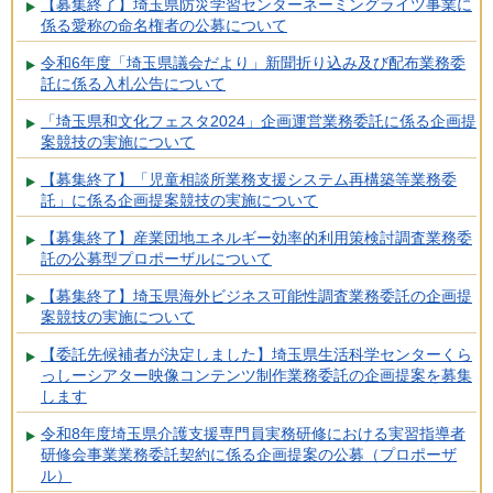
【募集終了】埼玉県防災学習センターネーミングライツ事業に
係る愛称の命名権者の公募について
令和6年度「埼玉県議会だより」新聞折り込み及び配布業務委
託に係る入札公告について
「埼玉県和文化フェスタ2024」企画運営業務委託に係る企画提
案競技の実施について
【募集終了】「児童相談所業務支援システム再構築等業務委
託」に係る企画提案競技の実施について
【募集終了】産業団地エネルギー効率的利用策検討調査業務委
託の公募型プロポーザルについて
【募集終了】埼玉県海外ビジネス可能性調査業務委託の企画提
案競技の実施について
【委託先候補者が決定しました】埼玉県生活科学センターくら
っしーシアター映像コンテンツ制作業務委託の企画提案を募集
します
令和8年度埼玉県介護支援専門員実務研修における実習指導者
研修会事業業務委託契約に係る企画提案の公募（プロポーザ
ル）