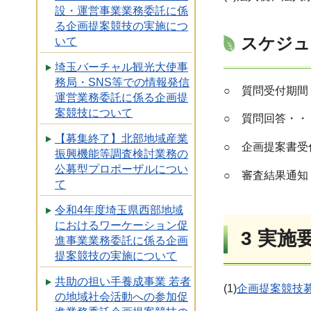
設・運営事業業務委託に係
る企画提案競技の実施につ
スケジュ
いて
埼玉バーチャル観光大使事
務局・SNS等での情報発信
○ 質問受付期間・
運営業務委託に係る企画提
案競技について
○ 質問回答・・・
【募集終了】北部地域産業
○ 企画提案書受付
振興機能等調査検討業務の
公募型プロポーザルについ
○ 審査結果通知
て
令和4年度埼玉県西部地域
におけるワーケーション促
3 実施
進事業業務委託に係る企画
提案競技の実施について
共助の担い手養成事業 若者
(1)
企画提案競技募
の地域社会活動への参加促