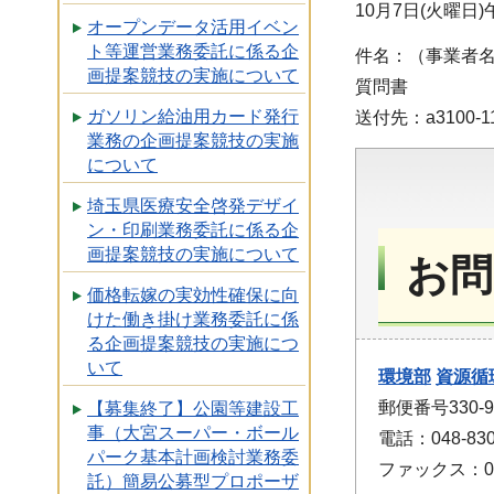
10月7日(火曜
オープンデータ活用イベン
ト等運営業務委託に係る企
件名：（事業者
画提案競技の実施について
質問書
ガソリン給油用カード発行
送付先：a3100-11@p
業務の企画提案競技の実施
について
埼玉県医療安全啓発デザイ
ン・印刷業務委託に係る企
画提案競技の実施について
お問
価格転嫁の実効性確保に向
けた働き掛け業務委託に係
る企画提案競技の実施につ
いて
環境部
資源循
郵便番号330
【募集終了】公園等建設工
事（大宮スーパー・ボール
電話：048-830
パーク基本計画検討業務委
ファックス：048
託）簡易公募型プロポーザ