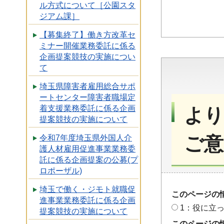
ル方式について［公園スタ
ジアム課］
【募集終了】働き方改革セ
ミナー開催業務委託に係る
企画提案競技の実施につい
て
埼玉県障害者雇用総合サポ
ートセンター障害者職場定
着支援業務委託に係る企画
より
提案競技の実施について
ご意
令和7年度埼玉県外国人介
護人材雇用促進事業業務委
託に係る企画提案の公募(プ
ロポーザル)
埼玉で働く・ジモト就職促
このページの
進事業業務委託に係る企画
1：役に立
提案競技の実施について
このページの