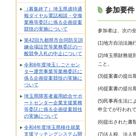
参加要件
（募集終了）埼玉県虐待通
報ダイヤル電話相談・交換
業務等委託に係る企画提案
競技の実施について
参加者は、次の
第42回九都県市合同防災訓
(1)地方自治法
練会場設営等業務委託の一
般競争入札の中止について
(2)埼玉県財務
こと。
令和6年度埼玉しごとセン
ター運営事業等業務委託に
(3)提案書の提
係る企画提案競技の実施に
ついて
(4)提案書の提
埼玉県障害者雇用総合サポ
(5)民事再生法
ートセンター企業支援業務
申立てが行われ
等委託に係る企画提案競技
の実施について
(6)提出された
令和4年度埼玉県移住就業
支援マッチングシステム開
(7)法人税、法