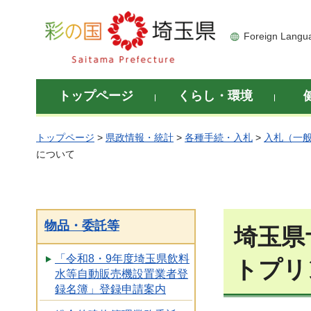
彩の国 埼玉県
Foreign Langu
トップページ
くらし・環境
トップページ
>
県政情報・統計
>
各種手続・入札
>
入札（一
について
物品・委託等
埼玉県
「令和8・9年度埼玉県飲料
トプリ
水等自動販売機設置業者登
録名簿」登録申請案内