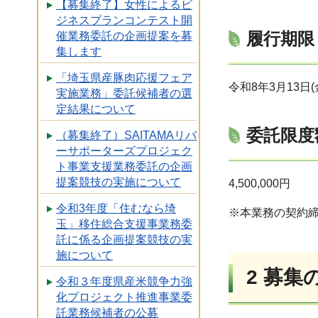
【募集終了】女性によるビ
ジネスプランコンテスト開
履行期限
催業務委託の企画提案を募
集します
「埼玉県産豚肉応援フェア
令和8年3月13日(
実施業務」委託候補者の選
定結果について
委託限度
（募集終了）SAITAMAリバ
ーサポーターズプロジェク
ト事業支援業務委託の企画
提案競技の実施について
4,500,000円
令和3年度「住むなら埼
※本業務の契約
玉」移住総合支援事業務委
託に係る企画提案競技の実
施について
2 募集
令和３年度県産米競争力強
化プロジェクト推進事業委
託業務候補者の公募