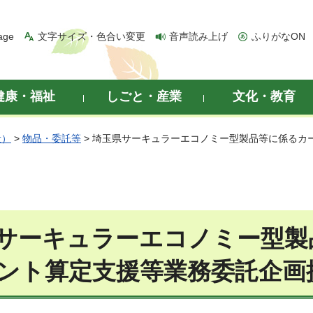
age
文字サイズ・色合い変更
音声読み上げ
ふりがなON
健康・福祉
しごと・産業
文化・教育
般）
>
物品・委託等
> 埼玉県サーキュラーエコノミー型製品等に係るカ
サーキュラーエコノミー型製
ント算定支援等業務委託企画