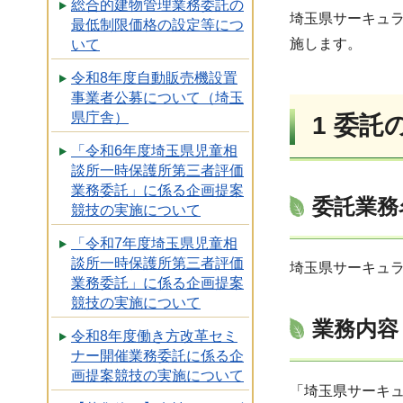
総合的建物管理業務委託の
埼玉県サーキュ
最低制限価格の設定等につ
施します。
いて
令和8年度自動販売機設置
事業者公募について（埼玉
県庁舎）
1 委託
「令和6年度埼玉県児童相
談所一時保護所第三者評価
業務委託」に係る企画提案
委託業務
競技の実施について
「令和7年度埼玉県児童相
談所一時保護所第三者評価
埼玉県サーキュ
業務委託」に係る企画提案
競技の実施について
業務内容
令和8年度働き方改革セミ
ナー開催業務委託に係る企
画提案競技の実施について
「埼玉県サーキ