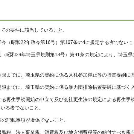
全ての要件に該当していること。
施行令（昭和22年政令第16号）第167条の4に規定する者でない
規則（昭和39年埼玉県規則第18号）第91条の規定により、埼
出期限までに、埼玉県の契約に係る入札参加停止等の措置要綱
出期限までに、埼玉県の契約に係る暴力団排除措置要綱に基づく
による再生手続開始の申立て及び会社更生法の規定による再生
ている者でないこと。
書類の記載事項が虚偽でないこと。
人県民税、法人事業税、消費税及び地方消費税等の納付すべき税