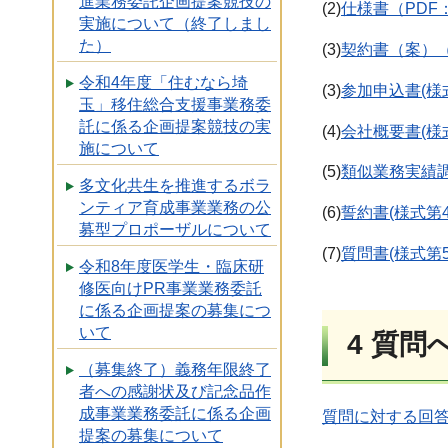
進業務委託企画提案競技の
(2)
仕様書（PDF：
実施について（終了しまし
た）
(3)
契約書（案）（P
令和4年度「住むなら埼
(3)
参加申込書(様
玉」移住総合支援事業務委
託に係る企画提案競技の実
(4)
会社概要書(様
施について
(5)
類似業務実績調
多文化共生を推進するボラ
ンティア育成事業業務の公
(6)
誓約書(様式第4
募型プロポーザルについて
(7)
質問書(様式第5
令和8年度医学生・臨床研
修医向けPR事業業務委託
に係る企画提案の募集につ
いて
4 質問
（募集終了）義務年限終了
者への感謝状及び記念品作
成事業業務委託に係る企画
質問に対する回答(
提案の募集について