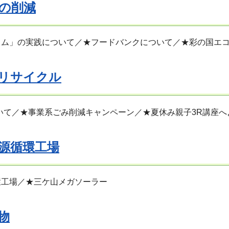
の削減
イム」の実践について／★フードバンクについて／★彩の国エ
リサイクル
いて／★事業系ごみ削減キャンペーン／★夏休み親子3R講座へ
源循環工場
環工場／★三ケ山メガソーラー
物