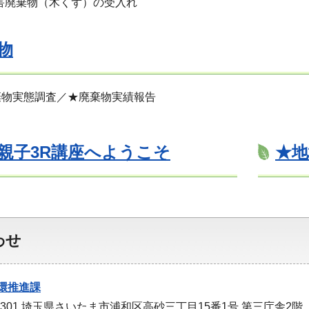
害廃棄物（木くず）の受入れ
物
棄物実態調査／★廃棄物実績報告
親子3R講座へようこそ
★地
わせ
環推進課
-9301 埼玉県さいたま市浦和区高砂三丁目15番1号 第三庁舎2階