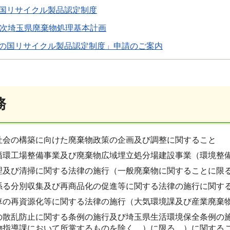
国リサイクル製品認定制度
0次埼玉県廃棄物処理基本計画
の国リサイクル製品認定制度」申請のご案内
務
社会の構築に向けた廃棄物政策の企画及び調整に関すること
循環工場整備事業及び廃棄物広域埋立処分場建設事業（環境整
理及び清掃に関する法律の施行（一般廃棄物に関することに限
係る分別収集及び再商品化の促進等に関する法律の施行に関す
車の再資源化等に関する法律の施行（大気環境課及び産業廃棄
の散乱防止に関する条例の施行及び埼玉県生活環境保全条例の
物指導課において所掌するものを除く。）に限る。）に関する