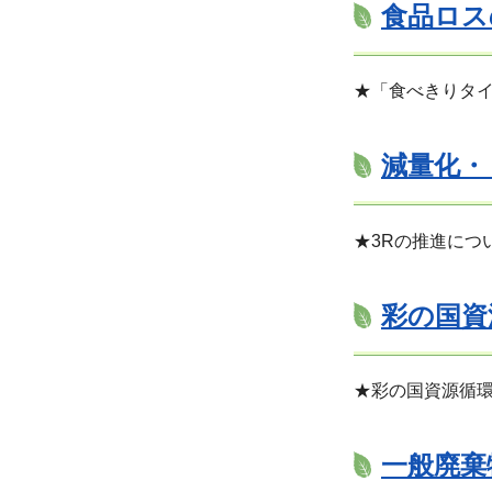
食品ロス
★「食べきりタ
減量化・
★3Rの推進につ
彩の国資
★彩の国資源循
一般廃棄