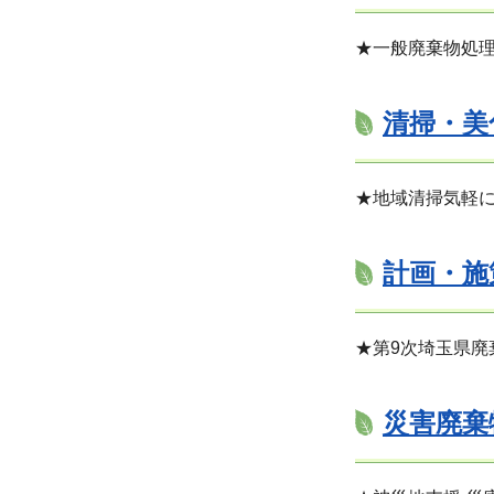
★一般廃棄物処
清掃・美
★地域清掃気軽
計画・施
★第9次埼玉県廃
災害廃棄