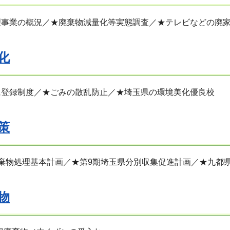
理事業の概況／★廃棄物減量化等実態調査／★テレビなどの廃
化
に登録制度／★ごみの散乱防止／★埼玉県の環境美化優良校
策
棄物処理基本計画／★第9期埼玉県分別収集促進計画／★九都
物