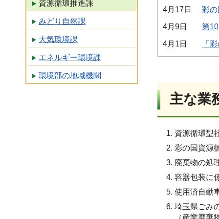
資源循環推進課
4月17日
彩の
みどり自然課
4月9日
第1
大気環境課
4月1日
「彩
エネルギー環境課
環境部の地域機関
主な業
資源循環型
彩の国資源
廃棄物の処
容器包装に
使用済自動
埼玉県ごみ
（産業廃棄