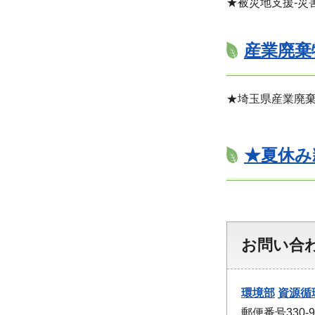
★被災地支援-災
産業廃棄
★埼玉県産業廃
★夏休み
お問い合
環境部
資源循
郵便番号330