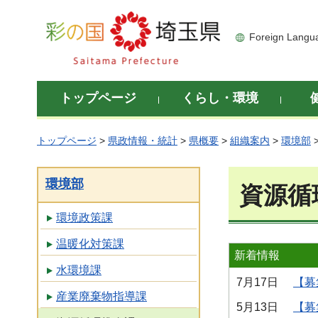
彩の国 埼玉県
Foreign Langu
トップページ
くらし・環境
トップページ
>
県政情報・統計
>
県概要
>
組織案内
>
環境部
環境部
資源循
環境政策課
温暖化対策課
新着情報
水環境課
7月17日
【募
産業廃棄物指導課
5月13日
【募