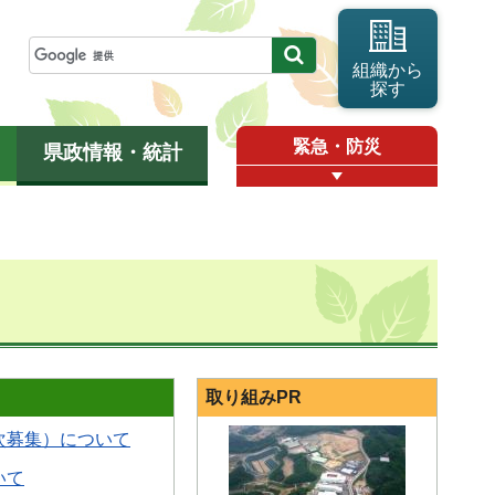
組織から
探す
緊急・防災
県政情報・統計
取り組みPR
次募集）について
いて