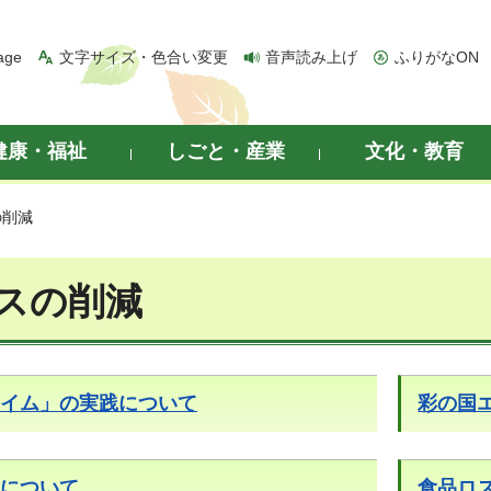
age
文字サイズ・色合い変更
音声読み上げ
ふりがなON
健康・福祉
しごと・産業
文化・教育
の削減
スの削減
イム」の実践について
彩の国
について
食品ロ