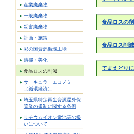
産業廃棄物
一般廃棄物
食品ロスの削
災害廃棄物
計画・施策
食品ロス削減
彩の国資源循環工場
清掃・美化
てまえどりに
食品ロスの削減
サーキュラーエコノミー
（循環経済）
埼玉県特定再生資源屋外保
管業の規制に関する条例
リチウムイオン電池等の扱
いについて