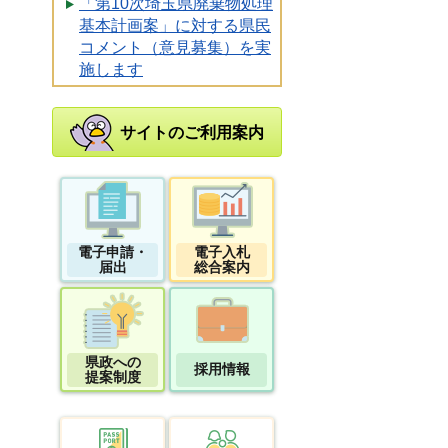
「第10次埼玉県廃棄物処理
基本計画案」に対する県民
コメント（意見募集）を実
施します
サイトのご利用案内
電子申請・
電子入札
届出
総合案内
県政への
採用情報
提案制度