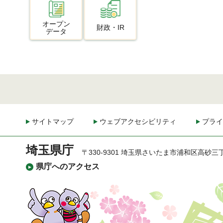
オープン
財政・IR
データ
サイトマップ
ウェブアクセシビリティ
プライ
埼玉県庁
〒330-9301 埼玉県さいたま市浦和区高砂三
県庁へのアクセス