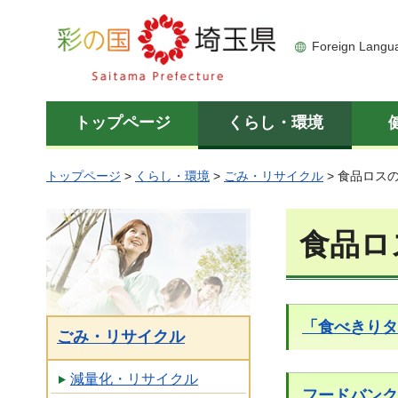
彩の国 埼玉県
Foreign Langu
トップページ
くらし・環境
トップページ
>
くらし・環境
>
ごみ・リサイクル
> 食品ロス
食品ロ
「食べきりタ
ごみ・リサイクル
減量化・リサイクル
フードバンク