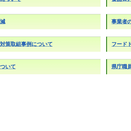
減
事業者
対策取組事例について
フード
ついて
県庁職