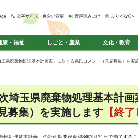
age
文字サイズ・色合い変更
音声読み上げ
ふりがなON
健康・福祉
しごと・産業
文化・教育
次埼玉県廃棄物処理基本計画案」に対する県民コメント（意見募集）を実
0次埼玉県廃棄物処理基本計
見募集）を実施します
【終了
棄物処理基本計画」の計画期間が令和8年3月31日で満了する