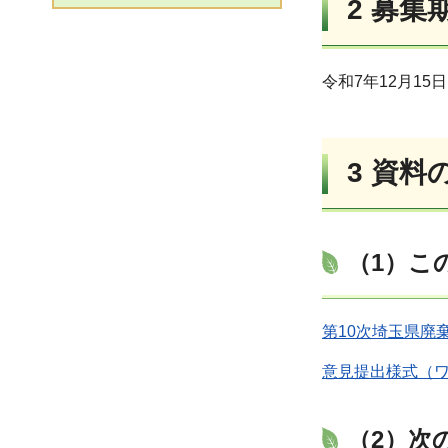
2 募集
令和7年12月1
3 資料
（1）こ
第10次埼玉県廃棄
意見提出様式（ワ
（2）次