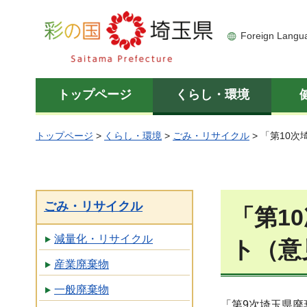
彩の国 埼玉県
Foreign Langu
トップページ
くらし・環境
トップページ
>
くらし・環境
>
ごみ・リサイクル
> 「第10
ごみ・リサイクル
「第1
減量化・リサイクル
ト（意
産業廃棄物
一般廃棄物
「第9次埼玉県廃