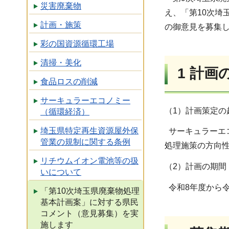
災害廃棄物
え、「第10次
計画・施策
の御意見を募集
彩の国資源循環工場
清掃・美化
1
計画
食品ロスの削減
サーキュラーエコノミー
（1）計画策定の
（循環経済）
埼玉県特定再生資源屋外保
サーキュラーエ
管業の規制に関する条例
処理施策の方向
リチウムイオン電池等の扱
（2）計画の期間
いについて
令和8年度から令
「第10次埼玉県廃棄物処理
基本計画案」に対する県民
コメント（意見募集）を実
施します