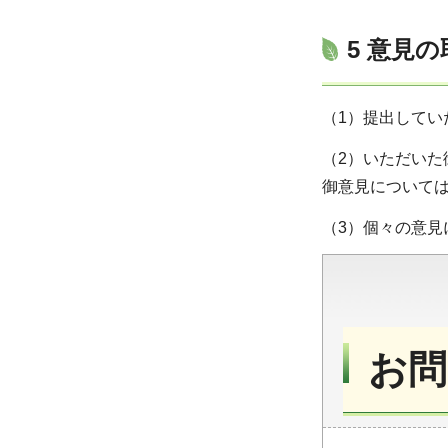
5 意見
（1）提出してい
（2）いただい
御意見について
（3）個々の意
お問