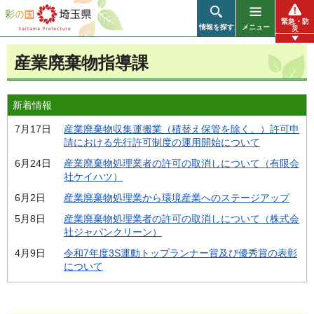
彩の国 埼玉県
緊急・防
情報を探す
メニュー
災
産業廃棄物指導課
新着情報
7月17日
産業廃棄物収集運搬業（積替え保管を除く。）許可申
請における先行許可制度の運用開始について
6月24日
産業廃棄物処理業者の許可の取消しについて（有限会
社ケイハツ）
6月2日
産業廃棄物処理業から環境産業へのステージアップ
5月8日
産業廃棄物処理業者の許可の取消しについて（株式会
社ジャパンクリーン）
4月9日
令和7年度3S運動トップランナー賞及び優秀賞の表彰
について