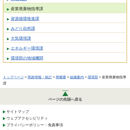
産業廃棄物指導課
資源循環推進課
みどり自然課
大気環境課
エネルギー環境課
環境部の地域機関
トップページ
>
県政情報・統計
>
県概要
>
組織案内
>
環境部
> 産業廃棄物指導
課
ページの先頭へ戻る
サイトマップ
ウェブアクセシビリティ
プライバシーポリシー・免責事項