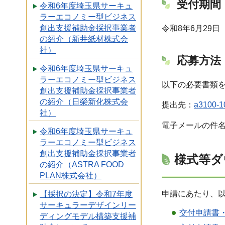
受付期間
令和6年度埼玉県サーキュ
ラーエコノミー型ビジネス
創出支援補助金採択事業者
令和8年6月29
の紹介（新井紙材株式会
社）
応募方法
令和6年度埼玉県サーキュ
ラーエコノミー型ビジネス
以下の必要書類
創出支援補助金採択事業者
の紹介（日榮新化株式会
提出先：
a3100-10
社）
電子メールの件名
令和6年度埼玉県サーキュ
ラーエコノミー型ビジネス
創出支援補助金採択事業者
様式等ダ
の紹介（ASTRA FOOD
PLAN株式会社）
申請にあたり、
【採択の決定】令和7年度
サーキュラーデザインリー
交付申請書・
ディングモデル構築支援補