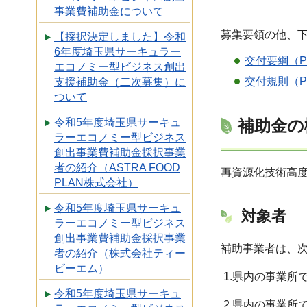
事業費補助金について
募集要領の他、
【採択決定しました】令和
6年度埼玉県サーキュラー
交付要綱（PD
エコノミー型ビジネス創出
交付規則（PD
支援補助金（二次募集）に
ついて
補助金の
令和5年度埼玉県サーキュ
ラーエコノミー型ビジネス
創出事業費補助金採択事業
者の紹介（ASTRA FOOD
再資源化技術高
PLAN株式会社）
令和5年度埼玉県サーキュ
対象者
ラーエコノミー型ビジネス
創出事業費補助金採択事業
補助事業者は、
者の紹介（株式会社ティー
ビーエム）
1.県内の事業所
令和5年度埼玉県サーキュ
2.県内の事業所