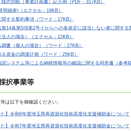
様式別紙（事業計画書）記入例（PDF：317KB）
算明細表)（エクセル：19KB）
関する誓約事項（ワード：17KB）
第14条第5項第2号イからヘの各規定に該当しない者に関する誓
法人の場合）（エクセル：12KB）
調書（個人の場合）（ワード：27KB）
る資金の調達計画（ワード：25KB）
確認システム等による納税情報等の確認に関する同意書（参考様
採択事業等
業等は以下を御確認ください。
した】令和6年度埼玉県再資源化技術高度化支援補助金について
した】令和7年度埼玉県再資源化技術高度化支援補助金について