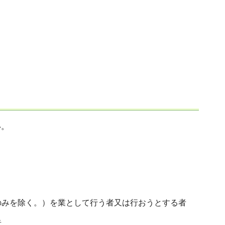
い。
のみを除く。）を業として行う者又は行おうとする者
者