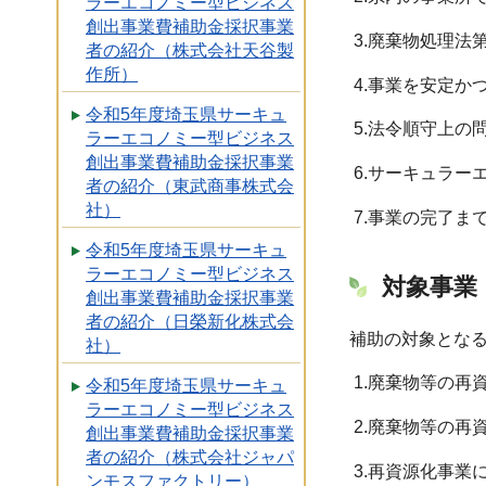
ラーエコノミー型ビジネス
創出事業費補助金採択事業
3.廃棄物処理法
者の紹介（株式会社天谷製
作所）
4.事業を安定か
令和5年度埼玉県サーキュ
5.法令順守上の
ラーエコノミー型ビジネス
創出事業費補助金採択事業
6.サーキュラー
者の紹介（東武商事株式会
社）
7.事業の完了ま
令和5年度埼玉県サーキュ
ラーエコノミー型ビジネス
対象事業
創出事業費補助金採択事業
者の紹介（日榮新化株式会
補助の対象とな
社）
1.廃棄物等の再
令和5年度埼玉県サーキュ
ラーエコノミー型ビジネス
2.廃棄物等の再
創出事業費補助金採択事業
者の紹介（株式会社ジャパ
3.再資源化事業
ンモスファクトリー）