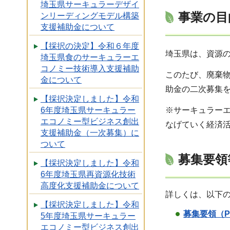
埼玉県サーキュラーデザイ
事業の目
ンリーディングモデル構築
支援補助金について
【採択の決定】令和６年度
埼玉県は、資源
埼玉県食のサーキュラーエ
コノミー技術導入支援補助
このたび、廃棄
金について
助金の二次募集
【採択決定しました】令和
6年度埼玉県サーキュラー
※サーキュラー
エコノミー型ビジネス創出
なげていく経済
支援補助金（一次募集）に
ついて
募集要領
【採択決定しました】令和
6年度埼玉県再資源化技術
高度化支援補助金について
詳しくは、以下
【採択決定しました】令和
募集要領（P
5年度埼玉県サーキュラー
エコノミー型ビジネス創出