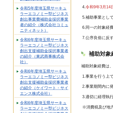
4.
令和9年3月1
令和5年度埼玉県サーキュ
ラーエコノミー型ビジネス
5.補助事業とし
創出事業費補助金採択事業
者の紹介（株式会社コミュ
6.同一の対象経
ニティネット）
7.公序良俗に反
令和6年度埼玉県サーキュ
ラーエコノミー型ビジネス
創出支援補助金採択事業者
補助対象
の紹介（東武商事株式会
社）
補助対象経費は
令和6年度埼玉県サーキュ
1.事業を行う上
ラーエコノミー型ビジネス
創出支援補助金採択事業者
2.事業期間内に
の紹介（ケイワート・サイ
エンス株式会社）
3.適切に経理執
令和6年度埼玉県サーキュ
※消費税及び地
ラーエコノミー型ビジネス