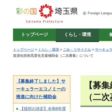
彩の国 埼玉県
Foreign Langu
トップページ
くらし・環境
トップページ
>
くらし・環境
>
ごみ・リサイクル
>
サーキュ
資源化技術高度化支援補助金（二次募集）について
【募集終了しました】サ
【募集
ーキュラーエコノミーの
（二次
推進に向けた補助金
【採択の決定】令和6年度