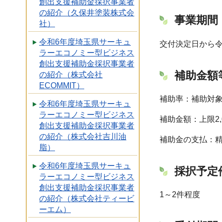
創出支援補助金採択事業者
の紹介（久保井塗装株式会
事業期間
社）
令和6年度埼玉県サーキュ
交付決定日から令和
ラーエコノミー型ビジネス
創出支援補助金採択事業者
補助金額
の紹介（株式会社
ECOMMIT）
補助率：補助対象
令和6年度埼玉県サーキュ
ラーエコノミー型ビジネス
補助金額：上限2,
創出支援補助金採択事業者
の紹介（株式会社吉川油
補助金の支払：
脂）
令和6年度埼玉県サーキュ
採択予定
ラーエコノミー型ビジネス
創出支援補助金採択事業者
1～2件程度
の紹介（株式会社ティービ
ーエム）