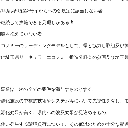
第14条第5項第2号イからヘの各規定に該当しない者
つ継続して実施できる見通しがある者
問題を抱えていない者
エコノミーのリーディングモデルとして、県と協力し取組及び
でに埼玉県サーキュラーエコノミー推進分科会の参画及び埼玉県
る事業は、次の全ての要件を満たすものとする。
資源化施設の中核的技術やシステム等において先導性を有し、
資源化効果が高く、県内への波及効果が見込めるもの。
に伴い発生する環境負荷について、その低減のための十分な配