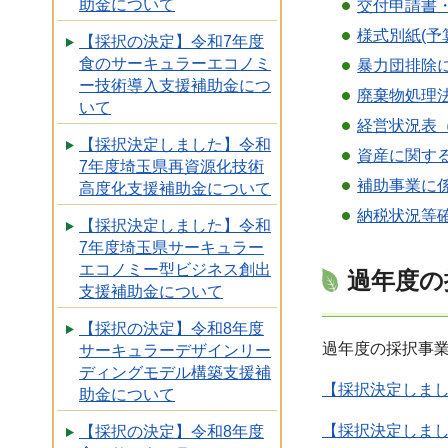
助金について
交付申請書・
様式別紙(予
【採択の決定】令和7年度
食のサーキュラーエコノミ
暴力団排除に
ー技術導入支援補助金につ
廃棄物処理法
いて
経営状況表（
【採択決定しました】令和
資産に関する
7年度埼玉県再資源化技術
補助事業に係
高度化支援補助金について
納税状況等
【採択決定しました】令和
7年度埼玉県サーキュラー
エコノミー型ビジネス創出
過年度の
支援補助金について
【採択の決定】令和8年度
過年度の採択事
サーキュラーデザインリー
ディングモデル構築支援補
【採択決定しま
助金について
【採択決定しま
【採択の決定】令和8年度