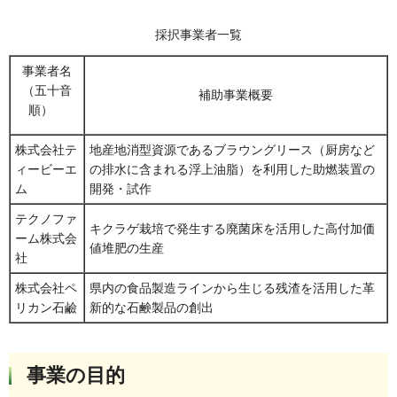
採択事業者一覧
事業者名
（五十音
補助事業概要
順）
株式会社テ
地産地消型資源であるブラウングリース（厨房など
ィービーエ
の排水に含まれる浮上油脂）を利用した助燃装置の
ム
開発・試作
テクノファ
キクラゲ栽培で発生する廃菌床を活用した高付加価
ーム株式会
値堆肥の生産
社
株式会社ペ
県内の食品製造ラインから生じる残渣を活用した革
リカン石鹼
新的な石鹸製品の創出
事業の目的