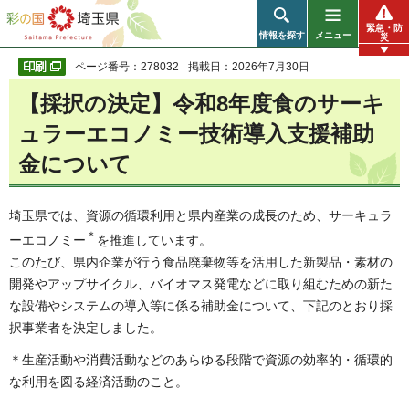
彩の国 埼玉県
緊急・防
情報を探す
メニュー
災
ページ番号：278032
掲載日：2026年7月30日
【採択の決定】令和8年度食のサーキ
ュラーエコノミー技術導入支援補助
金について
埼玉県では、資源の循環利用と県内産業の成長のため、サーキュラ
＊
ーエコノミー
を推進しています。
このたび、県内企業が行う食品廃棄物等を活用した新製品・素材の
開発やアップサイクル、バイオマス発電などに取り組むための新た
な設備やシステムの導入等に係る補助金について、下記のとおり採
択事業者を決定しました。
＊生産活動や消費活動などのあらゆる段階で資源の効率的・循環的
な利用を図る経済活動のこと。