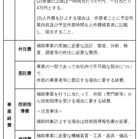
(2)単価の上限は一時間当たり5千円、一日当たり
4万円とする。
(3)人件費を計上する場合は、作業者ごとに予定作
業内容及び予定作業時間を人件費積算表に記載
し、提出すること。
補助事業の実施に必要な設計、製造、分析、検
外注費
査、調査等の外注に必要な費用。
事業の一部であって自社内で不可能な部分につい
委託費
て、
外部の事業者等に委託する場合に要する経費。
補助事業を行うに当たって、外部（専門家等）か
ら技術指導を受ける場合に要する経費。
技術指
事
導費
＜注意事項＞
業
経
補助対象計上する場合は技術指導報告書が必要。
費
補助事業に必要な機械装置・工具・器具・備品・
修繕費