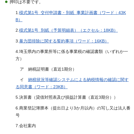
押印は不要です。
1.
様式第1号 交付申請書・別紙 事業計画書（ワード：43K
B）
2.
様式第1号 別紙（予算明細表）（エクセル：18KB）
3.
暴力団排除に関する誓約事項（ワード：16KB）
4.埼玉県内の事業所等に係る事業税の確認書類（いずれか一
方）
ア 納税証明書（直近1期分）
イ
納税状況等確認システムによる納税情報の確認に関す
る同意書（ワード：23KB）
5.決算書（貸借対照表及び損益計算書（直近3期分））
6.商業登記簿謄本（提出日より3か月以内）の写し又は法人番
号
7.会社案内