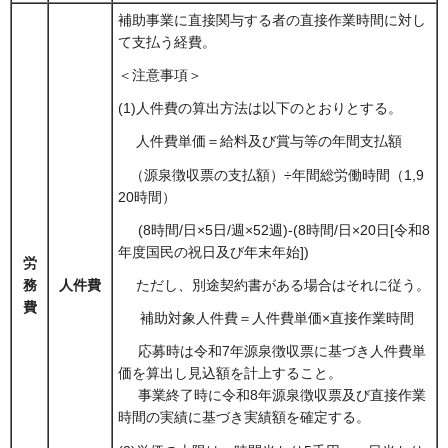
補助事業に直接関与する者の直接作業時間に対し
て支払う経費。
＜注意事項＞
(1)人件費の算出方法は以下のとおりとする。
人件費単価＝給料及び賞与等の年間支払額
（源泉徴収票の支払額）÷年間総労働時間（1,9
20時間）
(8時間/日×5日/週×52週)-(8時間/日×20日[令和8
年度国民の祝日及び年末年始])
労
務
人件費
ただし、別途契約書がある場合はそれに従う。
費
補助対象人件費＝人件費単価×直接作業時間
応募時は令和7年源泉徴収票に基づき人件費単
価を算出し見込額を計上すること。
事業終了時に令和8年源泉徴収票及び直接作業
時間の実績に基づき実績額を確定する。