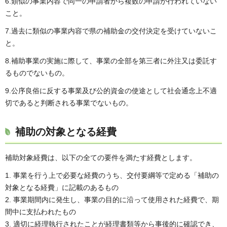
6.類似の事業内容で同一の申請者から複数の申請が行われていない
こと。
7.過去に類似の事業内容で県の補助金の交付決定を受けていないこ
と。
8.補助事業の実施に際して、事業の全部を第三者に外注又は委託す
るものでないもの。
9.公序良俗に反する事業及び公的資金の使途として社会通念上不適
切であると判断される事業でないもの。
補助の対象となる経費
補助対象経費は、以下の全ての要件を満たす経費とします。
1. 事業を行う上で必要な経費のうち、交付要綱等で定める「補助の
対象となる経費」に記載のあるもの
2. 事業期間内に発生し、事業の目的に沿って使用された経費で、期
間中に支払われたもの
3. 適切に経理執行されたことが経理書類等から事後的に確認でき、