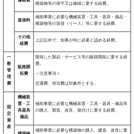
構築物等の保守又は修繕に要する経費。
補助事業に必要な機械装置・工具・器具・備品・
賃借料
構築物等の賃借（リース）等に要する経費。
その他
上記以外で、知事が特に必要と認める経費。
経費
一
開発した製品・サービス等の販路開拓に要する経
般
費。
販路開
管
拓費
＜注意事項＞
理
費
交通費、宿泊費は対象外とする。
機械装
置・工
補助事業に必要な機械装置・工具・器具・備品等
固
具器具
の購入、製造、改良、据付けに要する経費。
定
備品
資
産
補助事業に必要な構築物の購入、建造、改良に要
構築物