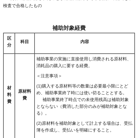
検査で合格したもの
補助対象経費
区
科目
内容
分
補助事業の実施に直接使用し消費される原材料、
消耗品の購入に要する経費。
＜注意事項＞
(1)購入する原材料等の数量は必要最小限にとど
材
原材料
め、補助事業終了時には使い切ることとする。
料
費
補助事業終了時点での未使用残高は補助対象
費
とならない（費消した部分のみが補助対象とな
る）。
(2)原材料を補助対象として計上する場合は、受払
簿を作成し、受払いを明確にすること。