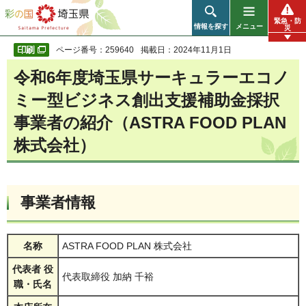
彩の国 埼玉県
緊急・防
情報を探す
メニュー
災
ページ番号：259640
掲載日：2024年11月1日
令和6年度埼玉県サーキュラーエコノ
ミー型ビジネス創出支援補助金採択
事業者の紹介（
ASTRA FOOD PLAN
株式会社）
事業者情報
名称
ASTRA FOOD PLAN 株式会社
代表者 役
代表取締役 加納 千裕
職・氏名