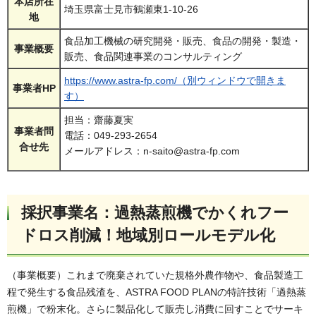
本店所在
埼玉県富士見市鶴瀬東1-10-26
地
食品加工機械の研究開発・販売、食品の開発・製造・
事業概要
販売、食品関連事業のコンサルティング
https://www.astra-fp.com/（別ウィンドウで開きま
事業者HP
す）
担当：齋藤夏実
事業者問
電話：049-293-2654
合せ先
メールアドレス：n-saito@astra-fp.com
採択事業名：過熱蒸煎機でかくれフー
ドロス削減！地域別ロールモデル化
（事業概要）これまで廃棄されていた規格外農作物や、食品製造工
程で発生する食品残渣を、ASTRA FOOD PLANの特許技術「過熱蒸
煎機」で粉末化。さらに製品化して販売し消費に回すことでサーキ