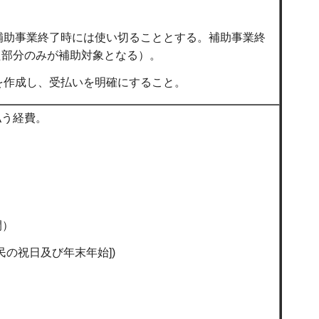
、補助事業終了時には使い切ることとする。補助事業終
た部分のみが補助対象となる）。
簿を作成し、受払いを明確にすること。
払う経費。
間）
度国民の祝日及び年末年始])