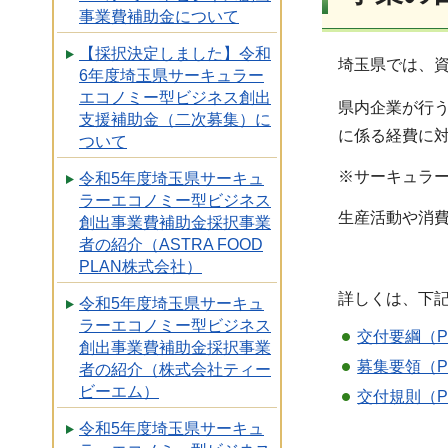
事業費補助金について
【採択決定しました】令和
埼玉県では、資
6年度埼玉県サーキュラー
エコノミー型ビジネス創出
県内企業が行
支援補助金（二次募集）に
に係る経費に
ついて
※サーキュラー
令和5年度埼玉県サーキュ
ラーエコノミー型ビジネス
生産活動や消費
創出事業費補助金採択事業
者の紹介（ASTRA FOOD
PLAN株式会社）
詳しくは、下記
令和5年度埼玉県サーキュ
ラーエコノミー型ビジネス
交付要綱（PD
創出事業費補助金採択事業
募集要領（PD
者の紹介（株式会社ティー
ビーエム）
交付規則（PD
令和5年度埼玉県サーキュ