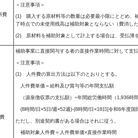
＜注意事項＞
料費
(1) 購入する原材料等の数量は必要最小限にとどめ
了時点での未使用残高は補助対象とならない（費消し
(2) 原材料を補助対象として計上する場合は、受払
補助事業に直接関与する者の直接作業時間に対して支
＜注意事項＞
(1) 人件費の算出方法は以下のとおりとする。
人件費単価＝給料及び賞与等の年間支払額
（源泉徴収票の支払額）÷年間総労働時間（1,936時
(8時間/日×5日/週×52週)-(8時間/日×18日[令和6年
費
ただし、別途契約書がある場合はそれに従う。
補助対象人件費＝人件費単価×直接作業時間