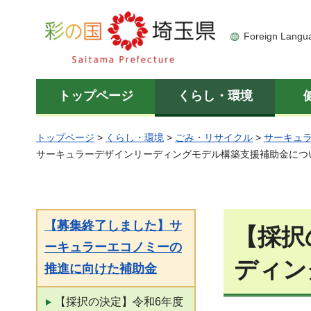
彩の国 埼玉県
Foreign Langu
トップページ
くらし・環境
トップページ
>
くらし・環境
>
ごみ・リサイクル
>
サーキュ
サーキュラーデザインリーディングモデル構築支援補助金につ
【募集終了しました】サ
【採択
ーキュラーエコノミーの
ディン
推進に向けた補助金
【採択の決定】令和6年度