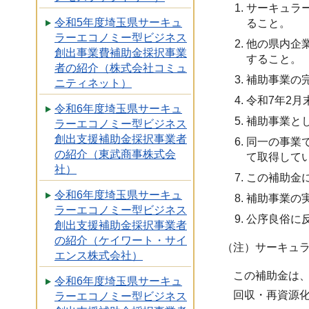
サーキュラ
令和5年度埼玉県サーキュ
ること。
ラーエコノミー型ビジネス
他の県内企
創出事業費補助金採択事業
すること。
者の紹介（株式会社コミュ
補助事業の
ニティネット）
令和7年2
令和6年度埼玉県サーキュ
補助事業と
ラーエコノミー型ビジネス
創出支援補助金採択事業者
同一の事業
の紹介（東武商事株式会
て取得して
社）
この補助金
令和6年度埼玉県サーキュ
補助事業の
ラーエコノミー型ビジネス
公序良俗に
創出支援補助金採択事業者
の紹介（ケイワート・サイ
（注）サーキュ
エンス株式会社）
この補助金は
令和6年度埼玉県サーキュ
回収・再資源
ラーエコノミー型ビジネス