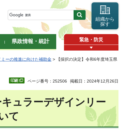
組織から
探す
緊急・防災
県政情報・統計
ノミーの推進に向けた補助金
> 【採択の決定】令和6年度埼玉県
ページ番号：252506
掲載日：2024年12月26日
ーキュラーデザインリー
いて