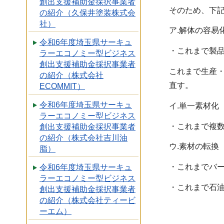
創出支援補助金採択事業者
そのため、下記
の紹介（久保井塗装株式会
社）
ア.解体の容易
令和6年度埼玉県サーキュ
・これまで製品
ラーエコノミー型ビジネス
創出支援補助金採択事業者
これまで生産
の紹介（株式会社
直す。
ECOMMIT）
令和6年度埼玉県サーキュ
イ.単一素材化
ラーエコノミー型ビジネス
・これまで複数
創出支援補助金採択事業者
の紹介（株式会社吉川油
ウ.素材の転換
脂）
・これまでバー
令和6年度埼玉県サーキュ
ラーエコノミー型ビジネス
・これまで石油
創出支援補助金採択事業者
の紹介（株式会社ティービ
ーエム）