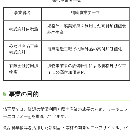
採択事業者一覧
事業者名
補助事業テーマ
規格外・廃棄米麹を利用した高付加価値食
株式会社伊勢惣
品の生産
みたけ食品工業
胡麻製造工程での除外品の高付加価値化
株式会社
有限会社持田漬
漬物事業者の設備転用による規格外サツマ
物店
イモの高付加価値化
事業の目的
埼玉県では、資源の循環利用と県内産業の成長のため、サーキュラ
ーエコノミー
を推進しています。
※
食品廃棄物等を活用した新製品・素材の開発やアップサイクル、バ