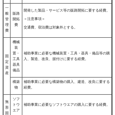
一
開発した製品・サービス等の販路開拓に要する経費。
般
販路
＜注意事項＞
管
開拓
理
費
交通費、宿泊費は対象外とする。
費
機械
装
置・
補助事業に必要な機械装置・工具・器具・備品等の購
固
工具
入、製造、改良、据付けに要する経費。
定
器具
資
備品
産
構築
補助事業に必要な構築物の購入、建造、改良に要する
物
経費。
ソフ
無
トウ
補助事業に必要なソフトウエアの購入に要する経費。
形
エア
固