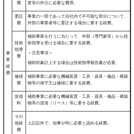
費
査等の外注に必要な費用。
委託
事業の一部であって自社内で不可能な部分について、
費
外部の事業者等に委託する場合に要する経費。
補助事業を行うに当たって、外部（専門家等）から技
技術
術指導を受ける場合に要する経費。
指導
＜注意事項＞
事
費
業
補助対象計上する場合は技術指導報告書が必要。
経
費
修繕
補助事業に必要な機械装置・工具・器具・備品・構築
費
物等の保守又は修繕に要する経費。
賃借
補助事業に必要な機械装置・工具・器具・備品・構築
料
物等の賃借（リース）等に要する経費。
その
他経
上記以外で、知事が特に必要と認める経費。
費