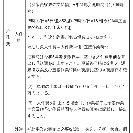
（源泉徴収票の支払額）÷年間総労働時間（1,936時
間）
(8時間/日×5日/週×52週)-(8時間/日×18日[令和6年度国
民の祝日及び年末年始])
労
人件
務
ただし、別途契約書がある場合はそれに従う。
費
費
補助対象人件費＝人件費単価×直接作業時間
応募時は令和5年源泉徴収票に基づき人件費単価を算
出し見込額を計上すること。事業終了時に令和6年源
泉徴収票及び直接作業時間の実績に基づき実績額を確
定する。
(2) 単価の上限は一時間当たり5千円、一日当たり4
万円とする。
(3) 人件費を計上する場合は、作業者毎に予定作業
内容及び予定作業時間を人件費積算表に記載し、提出
すること。
外注
補助事業の実施に必要な設計、製造、分析、検査、調