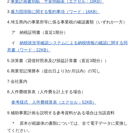
2.
事業計画書別紙 予算明細表（エクセル：18KB）
3.
暴力団排除に関する誓約事項（ワード：16KB）
4.埼玉県内の事業所等に係る事業税の確認書類（いずれか一方）
ア 納税証明書（直近1期分）
イ
納税状況等確認システムによる納税情報の確認に関する同
意書（ワード：22KB）
5.決算書（貸借対照表及び損益計算書（直近3期分））
6.商業登記簿謄本（提出日より3か月以内）の写し
7.会社案内
8.人件費積算表（人件費を計上する場合）
参考様式 人件費積算表（エクセル：52KB）
9.補助事業計画を説明する参考資料がある場合は当該資料
＊ 原本が紙媒体の書類については、全て電子データに変換し
てください。