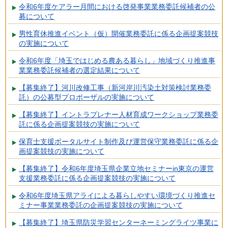
令和6年度ケアラー月間における啓発事業業務委託候補者の公
募について
男性育休推進イベント（仮）開催業務委託に係る企画提案競技
の実施について
令和6年度「埼玉ではじめる農ある暮らし」地域づくり推進事
業業務委託候補者の選定結果について
【募集終了】河川改修工事（新河岸川汚染土対策検討業務委
託）の公募型プロポーザルの実施について
【募集終了】イントラプレナー人材育成ワークショップ業務委
託に係る企画提案競技の実施について
保育士支援ポータルサイト制作及び運営保守業務委託に係る企
画提案競技の実施について
【募集終了】令和6年度埼玉県企業立地セミナーin東京の運営
支援業務委託に係る企画提案競技の実施について
令和6年度埼玉県アライによる暮らしやすい環境づくり推進セ
ミナー事業業務委託の企画提案競技の実施について
【募集終了】埼玉県防災学習センターネーミングライツ事業に