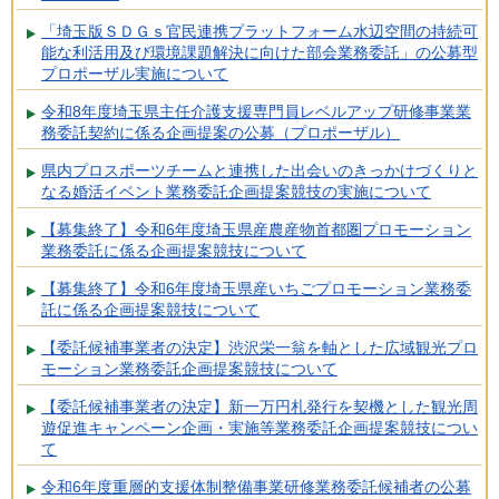
「埼玉版ＳＤＧｓ官民連携プラットフォーム水辺空間の持続可
能な利活用及び環境課題解決に向けた部会業務委託」の公募型
プロポーザル実施について
令和8年度埼玉県主任介護支援専門員レベルアップ研修事業業
務委託契約に係る企画提案の公募（プロポーザル）
県内プロスポーツチームと連携した出会いのきっかけづくりと
なる婚活イベント業務委託企画提案競技の実施について
【募集終了】令和6年度埼玉県産農産物首都圏プロモーション
業務委託に係る企画提案競技について
【募集終了】令和6年度埼玉県産いちごプロモーション業務委
託に係る企画提案競技について
【委託候補事業者の決定】渋沢栄一翁を軸とした広域観光プロ
モーション業務委託企画提案競技について
【委託候補事業者の決定】新一万円札発行を契機とした観光周
遊促進キャンペーン企画・実施等業務委託企画提案競技につい
て
令和6年度重層的支援体制整備事業研修業務委託候補者の公募