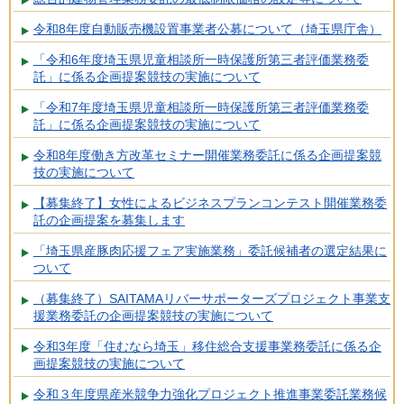
令和8年度自動販売機設置事業者公募について（埼玉県庁舎）
「令和6年度埼玉県児童相談所一時保護所第三者評価業務委
託」に係る企画提案競技の実施について
「令和7年度埼玉県児童相談所一時保護所第三者評価業務委
託」に係る企画提案競技の実施について
令和8年度働き方改革セミナー開催業務委託に係る企画提案競
技の実施について
【募集終了】女性によるビジネスプランコンテスト開催業務委
託の企画提案を募集します
「埼玉県産豚肉応援フェア実施業務」委託候補者の選定結果に
ついて
（募集終了）SAITAMAリバーサポーターズプロジェクト事業支
援業務委託の企画提案競技の実施について
令和3年度「住むなら埼玉」移住総合支援事業務委託に係る企
画提案競技の実施について
令和３年度県産米競争力強化プロジェクト推進事業委託業務候