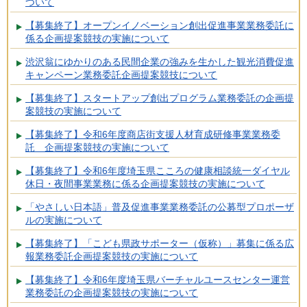
ついて
【募集終了】オープンイノベーション創出促進事業業務委託に
係る企画提案競技の実施について
渋沢翁にゆかりのある民間企業の強みを生かした観光消費促進
キャンペーン業務委託企画提案競技について
【募集終了】スタートアップ創出プログラム業務委託の企画提
案競技の実施について
【募集終了】令和6年度商店街支援人材育成研修事業業務委
託 企画提案競技の実施について
【募集終了】令和6年度埼玉県こころの健康相談統一ダイヤル
休日・夜間事業業務に係る企画提案競技の実施について
「やさしい日本語」普及促進事業業務委託の公募型プロポーザ
ルの実施について
【募集終了】「こども県政サポーター（仮称）」募集に係る広
報業務委託企画提案競技の実施について
【募集終了】令和6年度埼玉県バーチャルユースセンター運営
業務委託の企画提案競技の実施について