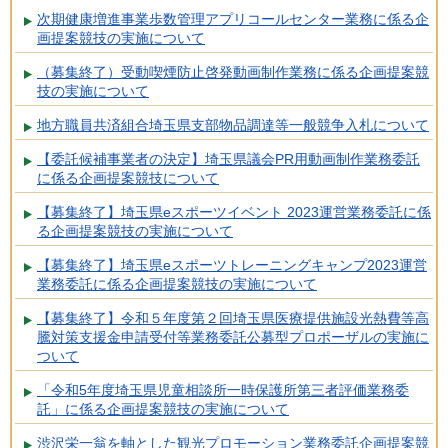
次期健康増進事業歩数管理アプリコールセンター業務に係る企
画提案競技の実施について
（募集終了）受動喫煙防止啓発動画制作業務に係る企画提案競
技の実施について
地方職員共済組合埼玉県支部物品調達等一般競争入札について
【委託候補事業者の決定】埼玉県議会PR用動画制作業務委託
に係る企画提案競技について
【募集終了】埼玉県eスポーツイベント 2023運営業務委託に係
る企画提案競技の実施について
【募集終了】埼玉県eスポーツトレーニングキャンプ2023運営
業務委託に係る企画提案競技の実施について
【募集終了】令和５年度第２回埼玉県医療提供施設光熱費等高
騰対策支援金申請受付等業務委託公募型プロポーザルの実施に
ついて
「令和5年度埼玉県児童相談所一時保護所第三者評価業務委
託」に係る企画提案競技の実施について
渋沢栄一翁を軸とした観光プロモーション業務委託企画提案競