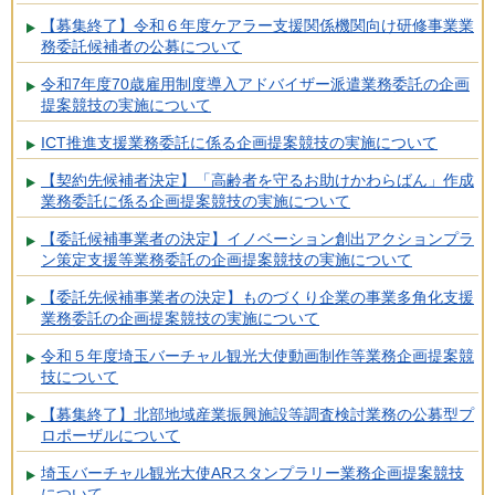
【募集終了】令和６年度ケアラー支援関係機関向け研修事業業
務委託候補者の公募について
令和7年度70歳雇用制度導入アドバイザー派遣業務委託の企画
提案競技の実施について
ICT推進支援業務委託に係る企画提案競技の実施について
【契約先候補者決定】「高齢者を守るお助けかわらばん」作成
業務委託に係る企画提案競技の実施について
【委託候補事業者の決定】イノベーション創出アクションプラ
ン策定支援等業務委託の企画提案競技の実施について
【委託先候補事業者の決定】ものづくり企業の事業多角化支援
業務委託の企画提案競技の実施について
令和５年度埼玉バーチャル観光大使動画制作等業務企画提案競
技について
【募集終了】北部地域産業振興施設等調査検討業務の公募型プ
ロポーザルについて
埼玉バーチャル観光大使ARスタンプラリー業務企画提案競技
について