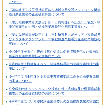
について
【募集終了】埼玉県持続可能な地域公共交通ネットワーク構築
検討調査業務の企画提案募集について
【委託候補事業者の決定】新一万円札発行を記念した観光・物
産関連商品の企画・促進等業務委託企画提案競技について
【契約先候補者が決定しました】埼玉県スポーツアプリ作成及
びデジタルスタンプラリー等観戦促進業務委託企画提案競技の
実施について
令和6年度子育て世帯向け移住促進に係る情報発信及び動画制
作業務企画提案競技の実施について
令和8年度人権啓発イベント開催業務委託の企画提案競技の実
施について
令和7年度埼玉県ＳＮＳ相談事業業務委託に係る企画提案競技
の実施について
公金収納のキャッシュレス化推進に係る広報物及び動画作成業
務委託の企画提案競技の実施について
令和6年度にじいろ県民講座業務委託の企画提案競技の実施に