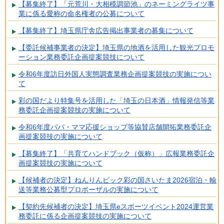
【募集終了】「元荒川・大相模調節池」のネーミングライツ事
業に係る愛称の命名権者の公募について
【募集終了】埼玉県庁舎広告掲出事業者の募集について
【委託候補事業者の決定】埼玉県の地酒を活用した観光プロモ
ーション業務委託企画提案競技について
令和6年度訪日外国人実態調査業務企画提案競技の実施につい
て
彩の国だより特集号を活用した「埼玉の日本酒」情報発信等業
務委託企画提案競技の実施について
令和6年度パパ・ママ応援ショップ等協賛店舗開拓業務委託企
画提案競技の実施について
【募集終了】「共育てハンドブック（仮称）」広報業務委託企
画提案競技の実施について
【候補者の決定】ねんりんピック彩の国さいたま2026宿泊・輸
送等業務公募型プロポーザルの実施について
【契約先候補者の決定】埼玉県eスポーツイベント2024運営業
務委託に係る企画提案競技の実施について