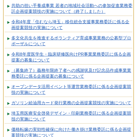
共助の担い手養成事業 若者の地域社会活動への参加促進業務委
託企画提案競技の実施について（終了しました）
令和4年度「住むなら埼玉」移住総合支援事業務委託に係る企
画提案競技の実施について
多文化共生を推進するボランティア育成事業業務の公募型プロ
ポーザルについて
令和8年度医学生・臨床研修医向けPR事業業務委託に係る企画
提案の募集について
（募集終了）義務年限終了者への感謝状及び記念品作成事業業
務委託に係る企画提案の募集について
オープンデータ活用イベント等運営業務委託に係る企画提案競
技の実施について
ガソリン給油用カード発行業務の企画提案競技の実施について
埼玉県医療安全啓発デザイン・印刷業務委託に係る企画提案競
技の実施について
価格転嫁の実効性確保に向けた働き掛け業務委託に係る企画提
案競技の実施について