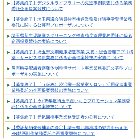
【募集終了】デジタルライブラリーの先進事例調査に係る業務
委託企画提案競技について
【募集終了】埼玉県議会議員控室接遇業務及び議事堂警備業務
委託に関する公募型プロポーザルについて
埼玉県新生児聴覚スクリーニング検査精度管理業務委託に係る
企画提案競技の実施について
【募集終了】埼玉県次期健康増進事業 栄養・総合管理アプリ構
築・サービス提供業務に係る企画提案競技の実施について
災害時要配慮者避難体制整備サポート事業業務委託公募型プロ
ポーザルの実施について
【募集終了】「（仮称）渋沢栄一起業家サロン」活用促進事業
業務委託の企画提案競技の実施について
【募集終了】令和5年度埼玉県産いちごプロモーション業務委
託に係る企画提案競技について
【募集終了】元気回復事業業務受託者の公募について
【委託契約先候補者の決定】埼玉県北部地域の魅力を伝える
PR動画制作業務委託企画提案競技について