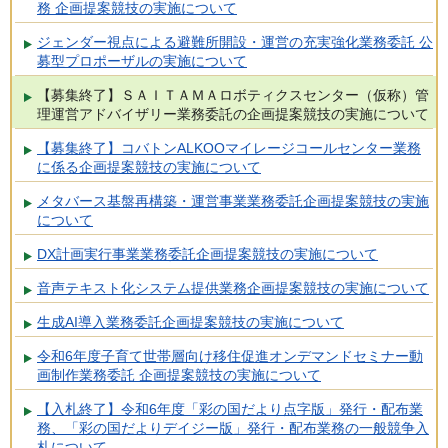
務 企画提案競技の実施について
ジェンダー視点による避難所開設・運営の充実強化業務委託 公
募型プロポーザルの実施について
【募集終了】ＳＡＩＴＡＭＡロボティクスセンター（仮称）管
理運営アドバイザリー業務委託の企画提案競技の実施について
【募集終了】コバトンALKOOマイレージコールセンター業務
に係る企画提案競技の実施について
メタバース基盤再構築・運営事業業務委託企画提案競技の実施
について
DX計画実行事業業務委託企画提案競技の実施について
音声テキスト化システム提供業務企画提案競技の実施について
生成AI導入業務委託企画提案競技の実施について
令和6年度子育て世帯層向け移住促進オンデマンドセミナー動
画制作業務委託 企画提案競技の実施について
【入札終了】令和6年度「彩の国だより点字版」発行・配布業
務、「彩の国だよりデイジー版」発行・配布業務の一般競争入
札について