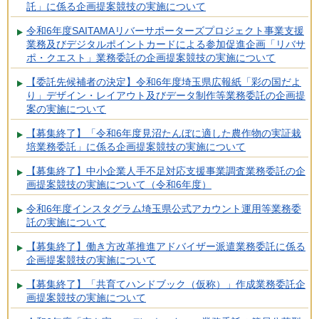
託」に係る企画提案競技の実施について
令和6年度SAITAMAリバーサポーターズプロジェクト事業支援
業務及びデジタルポイントカードによる参加促進企画「リバサ
ポ・クエスト」業務委託の企画提案競技の実施について
【委託先候補者の決定】令和6年度埼玉県広報紙「彩の国だよ
り」デザイン・レイアウト及びデータ制作等業務委託の企画提
案の実施について
【募集終了】「令和6年度見沼たんぼに適した農作物の実証栽
培業務委託」に係る企画提案競技の実施について
【募集終了】中小企業人手不足対応支援事業調査業務委託の企
画提案競技の実施について（令和6年度）
令和6年度インスタグラム埼玉県公式アカウント運用等業務委
託の実施について
【募集終了】働き方改革推進アドバイザー派遣業務委託に係る
企画提案競技の実施について
【募集終了】「共育てハンドブック（仮称）」作成業務委託企
画提案競技の実施について