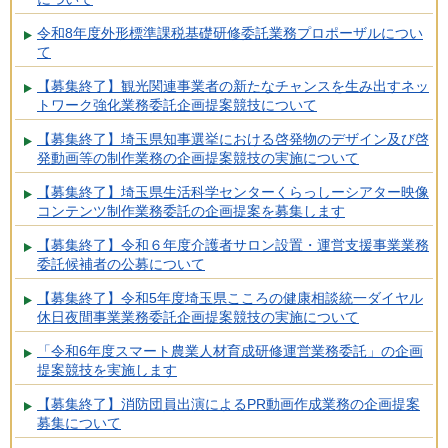
令和8年度外形標準課税基礎研修委託業務プロポーザルについ
て
【募集終了】観光関連事業者の新たなチャンスを生み出すネッ
トワーク強化業務委託企画提案競技について
【募集終了】埼玉県知事選挙における啓発物のデザイン及び啓
発動画等の制作業務の企画提案競技の実施について
【募集終了】埼玉県生活科学センターくらっしーシアター映像
コンテンツ制作業務委託の企画提案を募集します
【募集終了】令和６年度介護者サロン設置・運営支援事業業務
委託候補者の公募について
【募集終了】令和5年度埼玉県こころの健康相談統一ダイヤル
休日夜間事業業務委託企画提案競技の実施について
「令和6年度スマート農業人材育成研修運営業務委託」の企画
提案競技を実施します
【募集終了】消防団員出演によるPR動画作成業務の企画提案
募集について