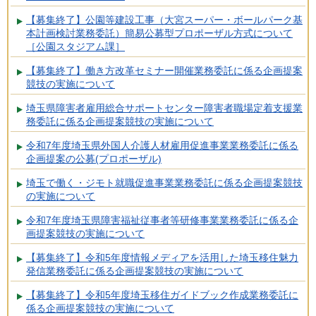
【募集終了】公園等建設工事（大宮スーパー・ボールパーク基
本計画検討業務委託）簡易公募型プロポーザル方式について
［公園スタジアム課］
【募集終了】働き方改革セミナー開催業務委託に係る企画提案
競技の実施について
埼玉県障害者雇用総合サポートセンター障害者職場定着支援業
務委託に係る企画提案競技の実施について
令和7年度埼玉県外国人介護人材雇用促進事業業務委託に係る
企画提案の公募(プロポーザル)
埼玉で働く・ジモト就職促進事業業務委託に係る企画提案競技
の実施について
令和7年度埼玉県障害福祉従事者等研修事業業務委託に係る企
画提案競技の実施について
【募集終了】令和5年度情報メディアを活用した埼玉移住魅力
発信業務委託に係る企画提案競技の実施について
【募集終了】令和5年度埼玉移住ガイドブック作成業務委託に
係る企画提案競技の実施について