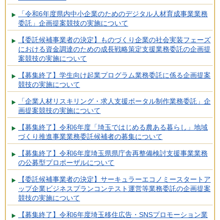
「令和6年度県内中小企業のためのデジタル人材育成事業業務
委託」企画提案競技の実施について
【委託候補事業者の決定】ものづくり企業の社会実装フェーズ
における資金調達のための成長戦略策定支援業務委託の企画提
案競技の実施について
【募集終了】学生向け起業プログラム業務委託に係る企画提案
競技の実施について
「企業人材リスキリング・求人支援ポータル制作業務委託」企
画提案競技の実施について
【募集終了】令和6年度「埼玉ではじめる農ある暮らし」地域
づくり推進事業業務委託候補者の募集について
【募集終了】令和6年度埼玉県県庁舎再整備検討支援事業業務
の公募型プロポーザルについて
【委託候補事業者の決定】サーキュラーエコノミースタートア
ップ企業ビジネスプランコンテスト運営等業務委託の企画提案
競技の実施について
【募集終了】令和6年度埼玉移住広告・SNSプロモーション業