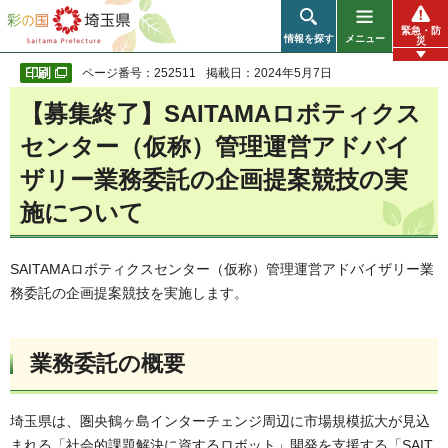
彩の国 埼玉県
緊急・防
情報を探す
メニュー
災
ページ番号：252511
掲載日：2024年5月7日
【募集終了】SAITAMAロボティクス
センター（仮称）管理運営アドバイ
ザリー業務委託の企画提案競技の実
施について
SAITAMAロボティクスセンター（仮称）管理運営アドバイザリー業
務委託の企画提案競技を実施します。
業務委託の概要
埼玉県は、圏央鶴ヶ島インターチェンジ周辺に市場規模拡大が見込
まれる「社会的課題解決に資するロボット」開発を支援する「SAIT