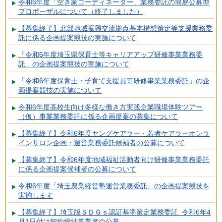
令和6年度「空き家コーディネーター」業務委託の簡易公募型
プロポーザルについて（終了しました）
【募集終了】北部地域振興交流拠点基本構想策定等支援業務委
託に係る企画提案競技の実施について
「令和6年度埼玉県保育士等キャリアアップ研修事業業務委
託」の企画提案競技の実施について
「令和6年度保育士・子育て支援員等研修事業業務委託」の企
画提案競技の実施について
令和6年度高校生向け多様な働き方実践企業職場体験ツアー
（仮）事業業務委託に係る企画提案の募集について
【募集終了】令和6年度ヤングケアラー・若者ケアラーオンラ
インサロン企画・運営業務委託候補者の公募について
【募集終了】令和6年度地域福祉活動者向け研修事業業務委託
に係る企画提案候補者の公募について
令和6年度「埼玉農業経営塾運営業務委託」の企画提案競技を
実施します
【募集終了】埼玉版ＳＤＧｓ認証基準策定業務委託 令和6年4
月1日付け契約締結事業者の公募