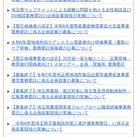
埼玉県ウェブチャットによる困難な問題を抱える女性相談及び
DV相談業務委託の企画提案競技の実施について
【委託候補者の決定】令和6年度県産農産物需要拡大支援事業
業務委託に係る企画提案の募集について
令和6年度地域包括ケアシステム実践者向け研修事業（看取り
ケア研修）業務委託候補者の公募について
【委託候補事業者の決定】渋沢栄一翁を軸とした「企業研修・
教育旅行関係者向けＦＡＭツアー」企画・実施等 業務委託
【募集終了】令和7年度埼玉県地域型食品企業等連携促進事業
運営業務委託に係る企画提案の募集について
【募集終了】埼玉県孤独・孤立対策に係る普及啓発動画制作・
広報業務委託に係る企画提案競技の実施について
【募集終了】埼玉県重度障害者グループホーム職員研修事業務
委託に係る企画提案競技の実施について
「令和6年度埼玉県児童相談所第三者評価業務委託」に係る企
画提案競技の実施について