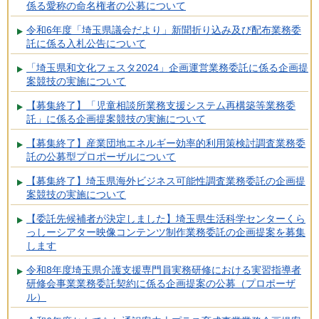
係る愛称の命名権者の公募について
令和6年度「埼玉県議会だより」新聞折り込み及び配布業務委
託に係る入札公告について
「埼玉県和文化フェスタ2024」企画運営業務委託に係る企画提
案競技の実施について
【募集終了】「児童相談所業務支援システム再構築等業務委
託」に係る企画提案競技の実施について
【募集終了】産業団地エネルギー効率的利用策検討調査業務委
託の公募型プロポーザルについて
【募集終了】埼玉県海外ビジネス可能性調査業務委託の企画提
案競技の実施について
【委託先候補者が決定しました】埼玉県生活科学センターくら
っしーシアター映像コンテンツ制作業務委託の企画提案を募集
します
令和8年度埼玉県介護支援専門員実務研修における実習指導者
研修会事業業務委託契約に係る企画提案の公募（プロポーザ
ル）