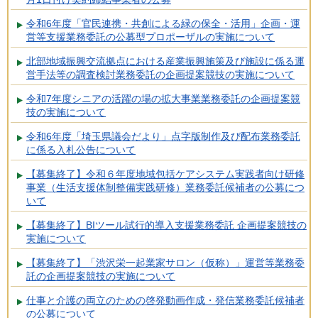
令和6年度「官民連携・共創による緑の保全・活用」企画・運
営等支援業務委託の公募型プロポーザルの実施について
北部地域振興交流拠点における産業振興施策及び施設に係る運
営手法等の調査検討業務委託の企画提案競技の実施について
令和7年度シニアの活躍の場の拡大事業業務委託の企画提案競
技の実施について
令和6年度「埼玉県議会だより」点字版制作及び配布業務委託
に係る入札公告について
【募集終了】令和６年度地域包括ケアシステム実践者向け研修
事業（生活支援体制整備実践研修）業務委託候補者の公募につ
いて
【募集終了】BIツール試行的導入支援業務委託 企画提案競技の
実施について
【募集終了】「渋沢栄一起業家サロン（仮称）」運営等業務委
託の企画提案競技の実施について
仕事と介護の両立のための啓発動画作成・発信業務委託候補者
の公募について