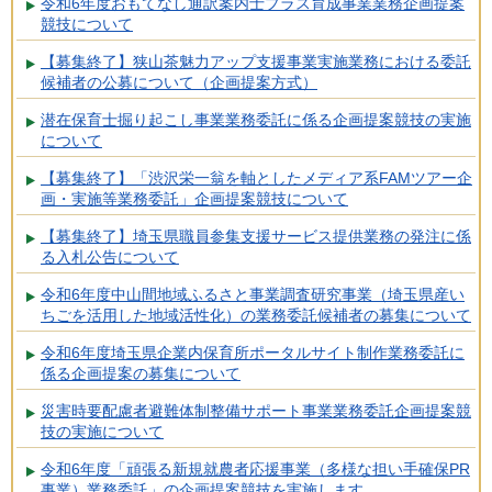
令和6年度おもてなし通訳案内士プラス育成事業業務企画提案
競技について
【募集終了】狭山茶魅力アップ支援事業実施業務における委託
候補者の公募について（企画提案方式）
潜在保育士掘り起こし事業業務委託に係る企画提案競技の実施
について
【募集終了】「渋沢栄一翁を軸としたメディア系FAMツアー企
画・実施等業務委託」企画提案競技について
【募集終了】埼玉県職員参集支援サービス提供業務の発注に係
る入札公告について
令和6年度中山間地域ふるさと事業調査研究事業（埼玉県産い
ちごを活用した地域活性化）の業務委託候補者の募集について
令和6年度埼玉県企業内保育所ポータルサイト制作業務委託に
係る企画提案の募集について
災害時要配慮者避難体制整備サポート事業業務委託企画提案競
技の実施について
令和6年度「頑張る新規就農者応援事業（多様な担い手確保PR
事業）業務委託」の企画提案競技を実施します