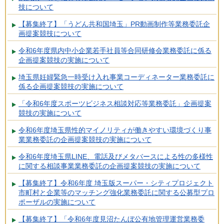
技について
【募集終了】「うどん共和国埼玉」PR動画制作等業務委託企
画提案競技について
令和6年度県内中小企業若手社員等合同研修会業務委託に係る
企画提案競技の実施について
埼玉県妊婦緊急一時受け入れ事業コーディネーター業務委託に
係る企画提案競技の実施について
「令和6年度スポーツビジネス相談対応等業務委託」企画提案
競技の実施について
令和6年度埼玉県性的マイノリティが働きやすい環境づくり事
業業務委託の企画提案競技の実施について
令和6年度埼玉県LINE、電話及びメタバースによる性の多様性
に関する相談事業業務委託の企画提案競技の実施について
【募集終了】令和6年度 埼玉版スーパー・シティプロジェクト
市町村と企業等のマッチング強化業務委託に関する公募型プロ
ポーザルの実施について
【募集終了】「令和6年度見沼たんぼ公有地管理運営業務委