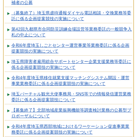
補者の公募
（募集終了）埼玉県虐待通報ダイヤル電話相談・交換業務等委
託に係る企画提案競技の実施について
第42回九都県市合同防災訓練会場設営等業務委託の一般競争入
札の中止について
令和6年度埼玉しごとセンター運営事業等業務委託に係る企画
提案競技の実施について
埼玉県障害者雇用総合サポートセンター企業支援業務等委託に
係る企画提案競技の実施について
令和4年度埼玉県移住就業支援マッチングシステム開設・運営
事業業務委託に係る企画提案競技の実施について
埼玉バーチャル観光大使事務局・SNS等での情報発信運営業務
委託に係る企画提案競技について
【募集終了】北部地域産業振興機能等調査検討業務の公募型プ
ロポーザルについて
令和4年度埼玉県西部地域におけるワーケーション促進事業業
務委託に係る企画提案競技の実施について