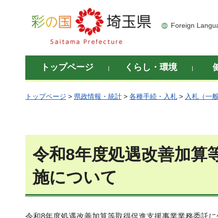
彩の国 埼玉県
Foreign Langu
トップページ
くらし・環境
トップページ
>
県政情報・統計
>
各種手続・入札
>
入札（一
令和8年度処遇改善加算
施について
令和8年度処遇改善加算等取得促進支援事業業務委託に