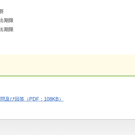
答
提出期限
提出期限
及び回答（PDF：108KB）