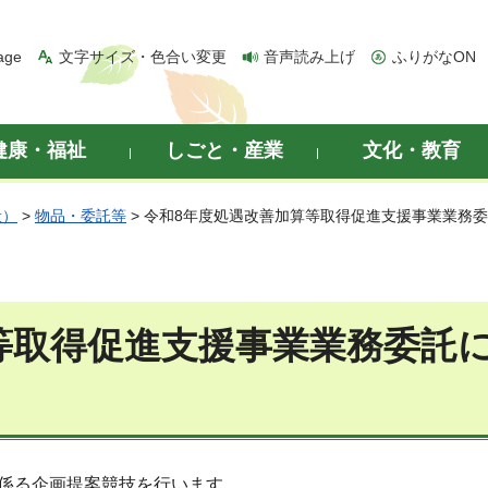
age
文字サイズ・色合い変更
音声読み上げ
ふりがなON
健康・福祉
しごと・産業
文化・教育
般）
>
物品・委託等
> 令和8年度処遇改善加算等取得促進支援事業業務
等取得促進支援事業業務委託
係る企画提案競技を行います。