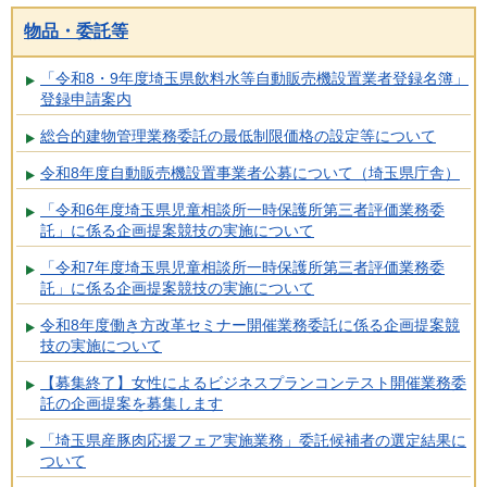
物品・委託等
「令和8・9年度埼玉県飲料水等自動販売機設置業者登録名簿」
登録申請案内
総合的建物管理業務委託の最低制限価格の設定等について
令和8年度自動販売機設置事業者公募について（埼玉県庁舎）
「令和6年度埼玉県児童相談所一時保護所第三者評価業務委
託」に係る企画提案競技の実施について
「令和7年度埼玉県児童相談所一時保護所第三者評価業務委
託」に係る企画提案競技の実施について
令和8年度働き方改革セミナー開催業務委託に係る企画提案競
技の実施について
【募集終了】女性によるビジネスプランコンテスト開催業務委
託の企画提案を募集します
「埼玉県産豚肉応援フェア実施業務」委託候補者の選定結果に
ついて