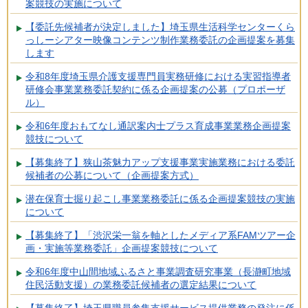
案競技の実施について
【委託先候補者が決定しました】埼玉県生活科学センターくら
っしーシアター映像コンテンツ制作業務委託の企画提案を募集
します
令和8年度埼玉県介護支援専門員実務研修における実習指導者
研修会事業業務委託契約に係る企画提案の公募（プロポーザ
ル）
令和6年度おもてなし通訳案内士プラス育成事業業務企画提案
競技について
【募集終了】狭山茶魅力アップ支援事業実施業務における委託
候補者の公募について（企画提案方式）
潜在保育士掘り起こし事業業務委託に係る企画提案競技の実施
について
【募集終了】「渋沢栄一翁を軸としたメディア系FAMツアー企
画・実施等業務委託」企画提案競技について
令和6年度中山間地域ふるさと事業調査研究事業（長瀞町地域
住民活動支援）の業務委託候補者の選定結果について