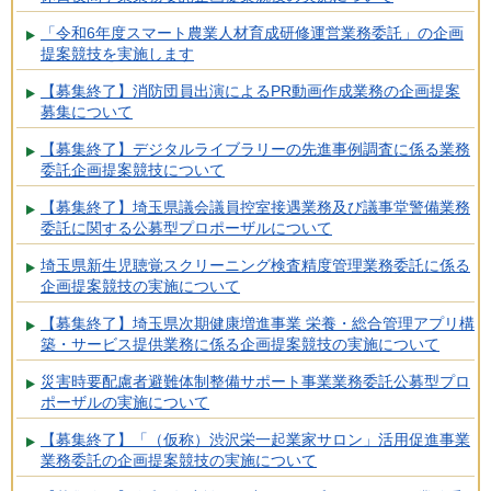
「令和6年度スマート農業人材育成研修運営業務委託」の企画
提案競技を実施します
【募集終了】消防団員出演によるPR動画作成業務の企画提案
募集について
【募集終了】デジタルライブラリーの先進事例調査に係る業務
委託企画提案競技について
【募集終了】埼玉県議会議員控室接遇業務及び議事堂警備業務
委託に関する公募型プロポーザルについて
埼玉県新生児聴覚スクリーニング検査精度管理業務委託に係る
企画提案競技の実施について
【募集終了】埼玉県次期健康増進事業 栄養・総合管理アプリ構
築・サービス提供業務に係る企画提案競技の実施について
災害時要配慮者避難体制整備サポート事業業務委託公募型プロ
ポーザルの実施について
【募集終了】「（仮称）渋沢栄一起業家サロン」活用促進事業
業務委託の企画提案競技の実施について