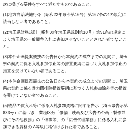
次に掲げる要件をすべて満たすものであること。
(1)地方自治法施行令（昭和22年政令第16号）第167条の4の規定に
該当しない者であること。
(2)埼玉県財務規則（昭和39年埼玉県規則第18号）第91条の規定に
より埼玉県の一般競争入札に参加させないこととされた者でないこ
と。
(3)本件企画提案競技の公告日から本契約の成立までの期間に、埼玉
県の契約に係る入札参加停止等の措置要綱に基づく入札参加停止の
措置を受けていない者であること。
(4)本件企画提案競技の公告日から本契約の成立までの期間に、埼玉
県の契約に係る暴力団排除措置要綱に基づく入札参加除外等の措置
を受けていない者であること。
(5)物品の買入れ等に係る入札参加資格に関する告示（埼玉県告示第
833号）に基づき、業種区分「催物、映画及び広告の企画・製作並
びにその他役務」の「催事等」の「広告代理業務」に係る入札に参
加できる資格の A等級に格付けされた者であること。