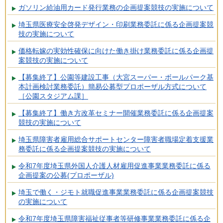
ガソリン給油用カード発行業務の企画提案競技の実施について
埼玉県医療安全啓発デザイン・印刷業務委託に係る企画提案競
技の実施について
価格転嫁の実効性確保に向けた働き掛け業務委託に係る企画提
案競技の実施について
【募集終了】公園等建設工事（大宮スーパー・ボールパーク基
本計画検討業務委託）簡易公募型プロポーザル方式について
［公園スタジアム課］
【募集終了】働き方改革セミナー開催業務委託に係る企画提案
競技の実施について
埼玉県障害者雇用総合サポートセンター障害者職場定着支援業
務委託に係る企画提案競技の実施について
令和7年度埼玉県外国人介護人材雇用促進事業業務委託に係る
企画提案の公募(プロポーザル)
埼玉で働く・ジモト就職促進事業業務委託に係る企画提案競技
の実施について
令和7年度埼玉県障害福祉従事者等研修事業業務委託に係る企