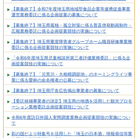
【募集終了】令和7年度埼玉県地域型食品企業等連携促進事業
運営業務委託に係る企画提案の募集について
【募集終了】埼玉県孤独・孤立対策に係る普及啓発動画制作・
広報業務委託に係る企画提案競技の実施について
【募集終了】埼玉県重度障害者グループホーム職員研修事業務
委託に係る企画提案競技の実施について
「令和6年度埼玉県児童相談所第三者評価業務委託」に係る企
画提案競技の実施について
【募集終了】「元荒川・大相模調節池」のネーミングライツ事
業に係る愛称の命名権者の公募について
【募集終了】埼玉県庁舎広告掲出事業者の募集について
【委託候補事業者の決定】埼玉県の地酒を活用した観光プロモ
ーション業務委託企画提案競技について
令和6年度訪日外国人実態調査業務企画提案競技の実施につい
て
彩の国だより特集号を活用した「埼玉の日本酒」情報発信等業