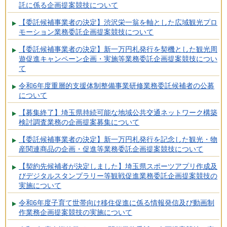
託に係る企画提案競技について
【委託候補事業者の決定】渋沢栄一翁を軸とした広域観光プロ
モーション業務委託企画提案競技について
【委託候補事業者の決定】新一万円札発行を契機とした観光周
遊促進キャンペーン企画・実施等業務委託企画提案競技につい
て
令和6年度重層的支援体制整備事業研修業務委託候補者の公募
について
【募集終了】埼玉県持続可能な地域公共交通ネットワーク構築
検討調査業務の企画提案募集について
【委託候補事業者の決定】新一万円札発行を記念した観光・物
産関連商品の企画・促進等業務委託企画提案競技について
【契約先候補者が決定しました】埼玉県スポーツアプリ作成及
びデジタルスタンプラリー等観戦促進業務委託企画提案競技の
実施について
令和6年度子育て世帯向け移住促進に係る情報発信及び動画制
作業務企画提案競技の実施について