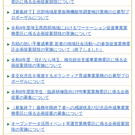
委託に係る企画提案競技について
【募集終了】北部地域産業振興機能等調査検討業務の公募型プ
ロポーザルについて
令和4年度埼玉県西部地域におけるワーケーション促進事業業
務委託に係る企画提案競技の実施について
共助の担い手養成事業 若者の地域社会活動への参加促進業務委
託企画提案競技の実施について（終了しました）
令和4年度「住むなら埼玉」移住総合支援事業務委託に係る企
画提案競技の実施について
多文化共生を推進するボランティア育成事業業務の公募型プロ
ポーザルについて
令和8年度医学生・臨床研修医向けPR事業業務委託に係る企画
提案の募集について
（募集終了）義務年限終了者への感謝状及び記念品作成事業業
務委託に係る企画提案の募集について
オープンデータ活用イベント等運営業務委託に係る企画提案競
技の実施について