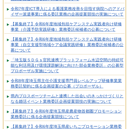
令和7年度ICT導入による看護業務改善を目指す病院へのアドバ
イザー派遣事業に係る委託業務の企画提案競技の実施について
【募集終了】令和6年度地域包括ケアシステム実践者向け研修
事業（介護予防実践研修）業務委託候補者の公募について
【募集終了】令和6年度地域包括ケアシステム実践者向け研修
事業（自立支援型地域ケア会議実践研修）業務委託候補者の公
募について
「埼玉版ＳＤＧｓ官民連携プラットフォーム水辺空間の持続可
能な利活用及び環境課題解決に向けた部会業務委託」の公募型
プロポーザル実施について
令和8年度埼玉県主任介護支援専門員レベルアップ研修事業業
務委託契約に係る企画提案の公募（プロポーザル）
県内プロスポーツチームと連携した出会いのきっかけづくりと
なる婚活イベント業務委託企画提案競技の実施について
【募集終了】令和6年度埼玉県産農産物首都圏プロモーション
業務委託に係る企画提案競技について
【募集終了】令和6年度埼玉県産いちごプロモーション業務委