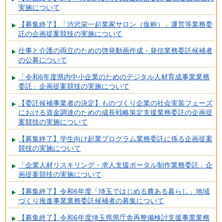
実施について
【募集終了】「渋沢栄一起業家サロン（仮称）」運営等業務委
託の企画提案競技の実施について
仕事と介護の両立のための啓発動画作成・発信業務委託候補者
の公募について
「令和6年度県内中小企業のためのデジタル人材育成事業業務
委託」企画提案競技の実施について
【委託候補事業者の決定】ものづくり企業の社会実装フェーズ
における資金調達のための成長戦略策定支援業務委託の企画提
案競技の実施について
【募集終了】学生向け起業プログラム業務委託に係る企画提案
競技の実施について
「企業人材リスキリング・求人支援ポータル制作業務委託」企
画提案競技の実施について
【募集終了】令和6年度「埼玉ではじめる農ある暮らし」地域
づくり推進事業業務委託候補者の募集について
【募集終了】令和6年度埼玉県県庁舎再整備検討支援事業業務