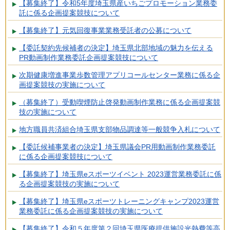
【募集終了】令和5年度埼玉県産いちごプロモーション業務委
託に係る企画提案競技について
【募集終了】元気回復事業業務受託者の公募について
【委託契約先候補者の決定】埼玉県北部地域の魅力を伝える
PR動画制作業務委託企画提案競技について
次期健康増進事業歩数管理アプリコールセンター業務に係る企
画提案競技の実施について
（募集終了）受動喫煙防止啓発動画制作業務に係る企画提案競
技の実施について
地方職員共済組合埼玉県支部物品調達等一般競争入札について
【委託候補事業者の決定】埼玉県議会PR用動画制作業務委託
に係る企画提案競技について
【募集終了】埼玉県eスポーツイベント 2023運営業務委託に係
る企画提案競技の実施について
【募集終了】埼玉県eスポーツトレーニングキャンプ2023運営
業務委託に係る企画提案競技の実施について
【募集終了】令和５年度第２回埼玉県医療提供施設光熱費等高