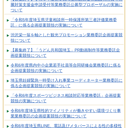
騰対策支援金申請受付等業務委託公募型プロポーザルの実施に
ついて
「令和5年度埼玉県児童相談所一時保護所第三者評価業務委
託」に係る企画提案競技の実施について
渋沢栄一翁を軸とした観光プロモーション業務委託企画提案競
技について
【募集終了】「うどん共和国埼玉」PR動画制作等業務委託企
画提案競技について
令和6年度県内中小企業若手社員等合同研修会業務委託に係る
企画提案競技の実施について
埼玉県妊婦緊急一時受け入れ事業コーディネーター業務委託に
係る企画提案競技の実施について
「令和6年度スポーツビジネス相談対応等業務委託」企画提案
競技の実施について
令和6年度埼玉県性的マイノリティが働きやすい環境づくり事
業業務委託の企画提案競技の実施について
令和6年度埼玉県LINE、電話及びメタバースによる性の多様性