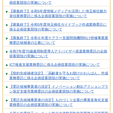
画提案競技の実施について
【募集終了】令和5年度情報メディアを活用した埼玉移住魅力
発信業務委託に係る企画提案競技の実施について
【募集終了】令和5年度埼玉移住ガイドブック作成業務委託に
係る企画提案競技の実施について
【募集終了】令和６年度ケアラー支援関係機関向け研修事業業
務委託候補者の公募について
令和7年度70歳雇用制度導入アドバイザー派遣業務委託の企画
提案競技の実施について
ICT推進支援業務委託に係る企画提案競技の実施について
【契約先候補者決定】「高齢者を守るお助けかわらばん」作成
業務委託に係る企画提案競技の実施について
【委託候補事業者の決定】イノベーション創出アクションプラ
ン策定支援等業務委託の企画提案競技の実施について
【委託先候補事業者の決定】ものづくり企業の事業多角化支援
業務委託の企画提案競技の実施について