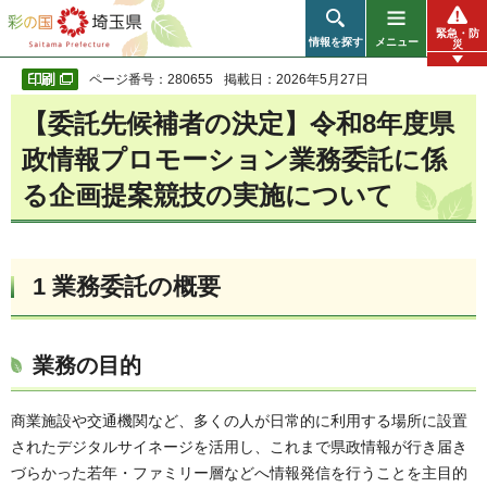
彩の国 埼玉県
緊急・防
情報を探す
メニュー
災
ページ番号：280655
掲載日：2026年5月27日
【委託先候補者の決定】令和8年度県
政情報プロモーション業務委託に係
る企画提案競技の実施について
1 業務委託の概要
業務の目的
商業施設や交通機関など、多くの人が日常的に利用する場所に設置
されたデジタルサイネージを活用し、これまで県政情報が行き届き
づらかった若年・ファミリー層などへ情報発信を行うことを主目的