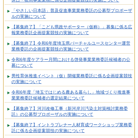
休日・夜間事業業務に係る企画提案競技の実施について
「やさしい日本語」普及促進事業業務委託の公募型プロポーザ
ルの実施について
【募集終了】「こども県政サポーター（仮称）」募集に係る広
報業務委託企画提案競技の実施について
【募集終了】令和6年度埼玉県バーチャルユースセンター運営
業務委託の企画提案競技の実施について
令和6年度ケアラー月間における啓発事業業務委託候補者の公
募について
男性育休推進イベント（仮）開催業務委託に係る企画提案競技
の実施について
令和6年度「埼玉ではじめる農ある暮らし」地域づくり推進事
業業務委託候補者の選定結果について
【募集終了】河川改修工事（新河岸川汚染土対策検討業務委
託）の公募型プロポーザルの実施について
【募集終了】イントラプレナー人材育成ワークショップ業務委
託に係る企画提案競技の実施について