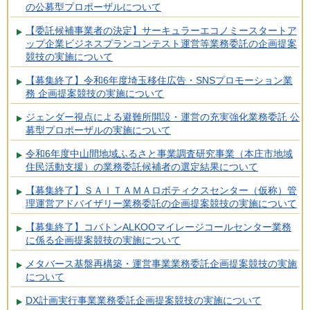
の公募型プロポーザルについて
【委託候補事業者の決定】サーキュラーエコノミースタートア
ップ企業ビジネスプランコンテスト運営等業務委託の企画提案
競技の実施について
【募集終了】令和6年度埼玉移住広告・SNSプロモーション業
務 企画提案競技の実施について
ジェンダー視点による避難所開設・運営の充実強化業務委託 公
募型プロポーザルの実施について
令和6年度中山間地域ふるさと事業調査研究事業（本庄市地域
住民活動支援）の業務委託候補者の選定結果について
【募集終了】ＳＡＩＴＡＭＡロボティクスセンター（仮称）管
理運営アドバイザリー業務委託の企画提案競技の実施について
【募集終了】コバトンALKOOマイレージコールセンター業務
に係る企画提案競技の実施について
メタバース基盤再構築・運営事業業務委託企画提案競技の実施
について
DX計画実行事業業務委託企画提案競技の実施について