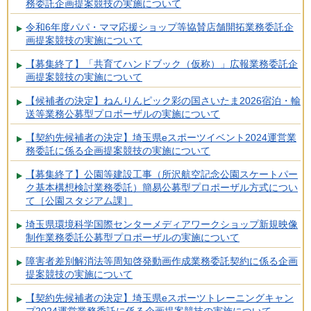
務委託企画提案競技の実施について
令和6年度パパ・ママ応援ショップ等協賛店舗開拓業務委託企
画提案競技の実施について
【募集終了】「共育てハンドブック（仮称）」広報業務委託企
画提案競技の実施について
【候補者の決定】ねんりんピック彩の国さいたま2026宿泊・輸
送等業務公募型プロポーザルの実施について
【契約先候補者の決定】埼玉県eスポーツイベント2024運営業
務委託に係る企画提案競技の実施について
【募集終了】公園等建設工事（所沢航空記念公園スケートパー
ク基本構想検討業務委託）簡易公募型プロポーザル方式につい
て［公園スタジアム課］
埼玉県環境科学国際センターメディアワークショップ新規映像
制作業務委託公募型プロポーザルの実施について
障害者差別解消法等周知啓発動画作成業務委託契約に係る企画
提案競技の実施について
【契約先候補者の決定】埼玉県eスポーツトレーニングキャン