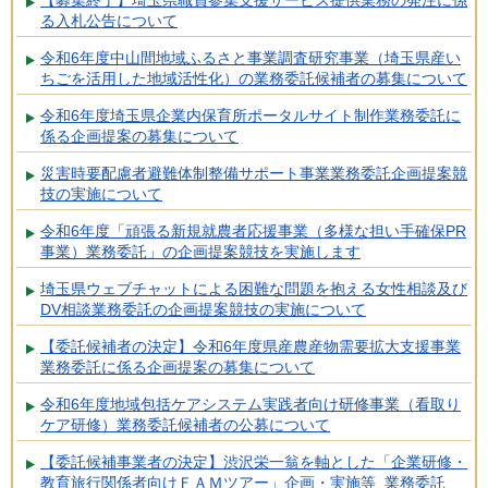
【募集終了】埼玉県職員参集支援サービス提供業務の発注に係
る入札公告について
令和6年度中山間地域ふるさと事業調査研究事業（埼玉県産い
ちごを活用した地域活性化）の業務委託候補者の募集について
令和6年度埼玉県企業内保育所ポータルサイト制作業務委託に
係る企画提案の募集について
災害時要配慮者避難体制整備サポート事業業務委託企画提案競
技の実施について
令和6年度「頑張る新規就農者応援事業（多様な担い手確保PR
事業）業務委託」の企画提案競技を実施します
埼玉県ウェブチャットによる困難な問題を抱える女性相談及び
DV相談業務委託の企画提案競技の実施について
【委託候補者の決定】令和6年度県産農産物需要拡大支援事業
業務委託に係る企画提案の募集について
令和6年度地域包括ケアシステム実践者向け研修事業（看取り
ケア研修）業務委託候補者の公募について
【委託候補事業者の決定】渋沢栄一翁を軸とした「企業研修・
教育旅行関係者向けＦＡＭツアー」企画・実施等 業務委託