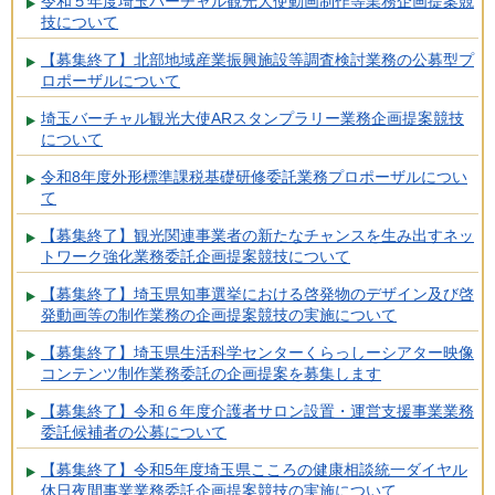
令和５年度埼玉バーチャル観光大使動画制作等業務企画提案競
技について
【募集終了】北部地域産業振興施設等調査検討業務の公募型プ
ロポーザルについて
埼玉バーチャル観光大使ARスタンプラリー業務企画提案競技
について
令和8年度外形標準課税基礎研修委託業務プロポーザルについ
て
【募集終了】観光関連事業者の新たなチャンスを生み出すネッ
トワーク強化業務委託企画提案競技について
【募集終了】埼玉県知事選挙における啓発物のデザイン及び啓
発動画等の制作業務の企画提案競技の実施について
【募集終了】埼玉県生活科学センターくらっしーシアター映像
コンテンツ制作業務委託の企画提案を募集します
【募集終了】令和６年度介護者サロン設置・運営支援事業業務
委託候補者の公募について
【募集終了】令和5年度埼玉県こころの健康相談統一ダイヤル
休日夜間事業業務委託企画提案競技の実施について