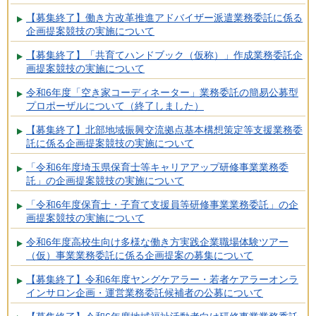
【募集終了】働き方改革推進アドバイザー派遣業務委託に係る
企画提案競技の実施について
【募集終了】「共育てハンドブック（仮称）」作成業務委託企
画提案競技の実施について
令和6年度「空き家コーディネーター」業務委託の簡易公募型
プロポーザルについて（終了しました）
【募集終了】北部地域振興交流拠点基本構想策定等支援業務委
託に係る企画提案競技の実施について
「令和6年度埼玉県保育士等キャリアアップ研修事業業務委
託」の企画提案競技の実施について
「令和6年度保育士・子育て支援員等研修事業業務委託」の企
画提案競技の実施について
令和6年度高校生向け多様な働き方実践企業職場体験ツアー
（仮）事業業務委託に係る企画提案の募集について
【募集終了】令和6年度ヤングケアラー・若者ケアラーオンラ
インサロン企画・運営業務委託候補者の公募について