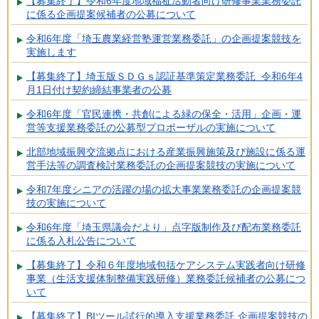
【募集終了】令和6年度地域福祉活動者向け研修事業業務委託
に係る企画提案候補者の公募について
令和6年度「埼玉農業経営塾運営業務委託」の企画提案競技を
実施します
【募集終了】埼玉版ＳＤＧｓ認証基準策定業務委託 令和6年4
月1日付け契約締結事業者の公募
令和6年度「官民連携・共創による緑の保全・活用」企画・運
営等支援業務委託の公募型プロポーザルの実施について
北部地域振興交流拠点における産業振興施策及び施設に係る運
営手法等の調査検討業務委託の企画提案競技の実施について
令和7年度シニアの活躍の場の拡大事業業務委託の企画提案競
技の実施について
令和6年度「埼玉県議会だより」点字版制作及び配布業務委託
に係る入札公告について
【募集終了】令和６年度地域包括ケアシステム実践者向け研修
事業（生活支援体制整備実践研修）業務委託候補者の公募につ
いて
【募集終了】BIツール試行的導入支援業務委託 企画提案競技の