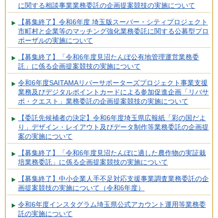
に関する相談事業業務委託の企画提案競技の実施について
【募集終了】令和6年度 埼玉版スーパー・シティプロジェクト
市町村と企業等のマッチング強化業務委託に関する公募型プロ
ポーザルの実施について
【募集終了】「令和6年度見沼たんぼ公有地管理運営業務委
託」に係る企画提案競技の実施について
令和6年度SAITAMAリバーサポーターズプロジェクト事業支援
業務及びデジタルポイントカードによる参加促進企画「リバサ
ポ・クエスト」業務委託の企画提案競技の実施について
【委託先候補者の決定】令和6年度埼玉県広報紙「彩の国だよ
り」デザイン・レイアウト及びデータ制作等業務委託の企画提
案の実施について
【募集終了】「令和6年度見沼たんぼに適した農作物の実証栽
培業務委託」に係る企画提案競技の実施について
【募集終了】中小企業人手不足対応支援事業調査業務委託の企
画提案競技の実施について（令和6年度）
令和6年度インスタグラム埼玉県公式アカウント運用等業務委
託の実施について