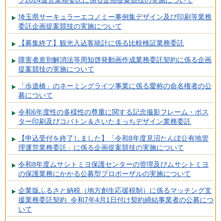
プ2024運営業務委託に係る企画提案競技の実施について
埼玉県サーキュラーエコノミー事例集デザイン及び印刷等業務
委託企画提案競技の実施について
【募集終了】観光入込客統計に係る比較検証業務委託
障害者差別解消法等周知啓発動画作成業務委託契約に係る企画
提案競技の実施について
「歩道橋」のネーミングライツ事業に係る愛称の命名権者の公
募について
令和6年度性の多様性の尊重に関する記念撮影フレーム・ポス
ター印刷及びコバトン＆さいたまっちデザイン業務委託
【申込受付を終了しました】「令和8年度見沼たんぼ公有地管
理運営業務委託」に係る企画提案競技の実施について
令和8年度ムサシトミヨ保護センターの管理及びムサシトミヨ
の保護業務にかかる公募型プロポーザルの実施について
企業版ふるさと納税（地方創生応援税制）に係るマッチング支
援業務委託契約 令和7年4月1日付け契約締結事業者の公募につ
いて