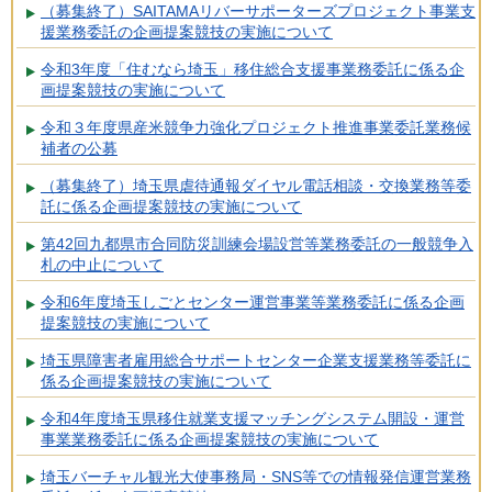
（募集終了）SAITAMAリバーサポーターズプロジェクト事業支
援業務委託の企画提案競技の実施について
令和3年度「住むなら埼玉」移住総合支援事業務委託に係る企
画提案競技の実施について
令和３年度県産米競争力強化プロジェクト推進事業委託業務候
補者の公募
（募集終了）埼玉県虐待通報ダイヤル電話相談・交換業務等委
託に係る企画提案競技の実施について
第42回九都県市合同防災訓練会場設営等業務委託の一般競争入
札の中止について
令和6年度埼玉しごとセンター運営事業等業務委託に係る企画
提案競技の実施について
埼玉県障害者雇用総合サポートセンター企業支援業務等委託に
係る企画提案競技の実施について
令和4年度埼玉県移住就業支援マッチングシステム開設・運営
事業業務委託に係る企画提案競技の実施について
埼玉バーチャル観光大使事務局・SNS等での情報発信運営業務