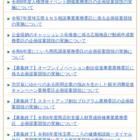
令和8年度人権啓発イベント開催業務委託の企画提案競技の実
施について
令和7年度埼玉県ＳＮＳ相談事業業務委託に係る企画提案競技
の実施について
公金収納のキャッシュレス化推進に係る広報物及び動画作成業
務委託の企画提案競技の実施について
令和6年度にじいろ県民講座業務委託の企画提案競技の実施に
ついて
【募集終了】オープンイノベーション創出促進事業業務委託に
係る企画提案競技の実施について
渋沢翁にゆかりのある民間企業の強みを生かした観光消費促進
キャンペーン業務委託企画提案競技について
【募集終了】スタートアップ創出プログラム業務委託の企画提
案競技の実施について
【募集終了】令和6年度商店街支援人材育成研修事業業務委
託 企画提案競技の実施について
【募集終了】令和6年度埼玉県こころの健康相談統一ダイヤル