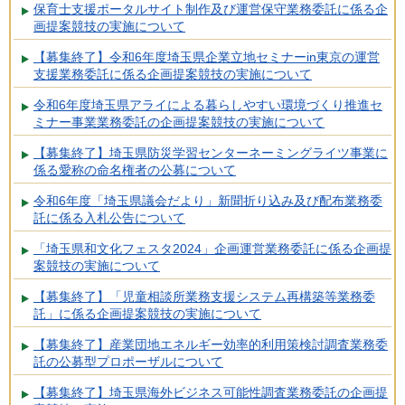
保育士支援ポータルサイト制作及び運営保守業務委託に係る企
画提案競技の実施について
【募集終了】令和6年度埼玉県企業立地セミナーin東京の運営
支援業務委託に係る企画提案競技の実施について
令和6年度埼玉県アライによる暮らしやすい環境づくり推進セ
ミナー事業業務委託の企画提案競技の実施について
【募集終了】埼玉県防災学習センターネーミングライツ事業に
係る愛称の命名権者の公募について
令和6年度「埼玉県議会だより」新聞折り込み及び配布業務委
託に係る入札公告について
「埼玉県和文化フェスタ2024」企画運営業務委託に係る企画提
案競技の実施について
【募集終了】「児童相談所業務支援システム再構築等業務委
託」に係る企画提案競技の実施について
【募集終了】産業団地エネルギー効率的利用策検討調査業務委
託の公募型プロポーザルについて
【募集終了】埼玉県海外ビジネス可能性調査業務委託の企画提