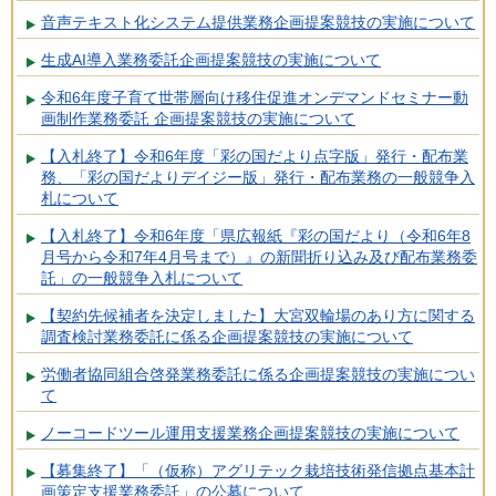
音声テキスト化システム提供業務企画提案競技の実施について
生成AI導入業務委託企画提案競技の実施について
令和6年度子育て世帯層向け移住促進オンデマンドセミナー動
画制作業務委託 企画提案競技の実施について
【入札終了】令和6年度「彩の国だより点字版」発行・配布業
務、「彩の国だよりデイジー版」発行・配布業務の一般競争入
札について
【入札終了】令和6年度「県広報紙『彩の国だより（令和6年8
月号から令和7年4月号まで）』の新聞折り込み及び配布業務委
託」の一般競争入札について
【契約先候補者を決定しました】大宮双輪場のあり方に関する
調査検討業務委託に係る企画提案競技の実施について
労働者協同組合啓発業務委託に係る企画提案競技の実施につい
て
ノーコードツール運用支援業務企画提案競技の実施について
【募集終了】「（仮称）アグリテック栽培技術発信拠点基本計
画策定支援業務委託」の公募について