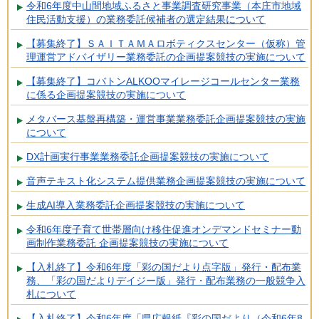
令和6年度中山間地域ふるさと事業調査研究事業（本庄市地域
住民活動支援）の業務委託候補者の選定結果について
【募集終了】ＳＡＩＴＡＭＡロボティクスセンター（仮称）管
理運営アドバイザリー業務委託の企画提案競技の実施について
【募集終了】コバトンALKOOマイレージコールセンター業務
に係る企画提案競技の実施について
メタバース基盤再構築・運営事業業務委託企画提案競技の実施
について
DX計画実行事業業務委託企画提案競技の実施について
音声テキスト化システム提供業務企画提案競技の実施について
生成AI導入業務委託企画提案競技の実施について
令和6年度子育て世帯層向け移住促進オンデマンドセミナー動
画制作業務委託 企画提案競技の実施について
【入札終了】令和6年度「彩の国だより点字版」発行・配布業
務、「彩の国だよりデイジー版」発行・配布業務の一般競争入
札について
【入札終了】令和6年度「県広報紙『彩の国だより（令和6年8