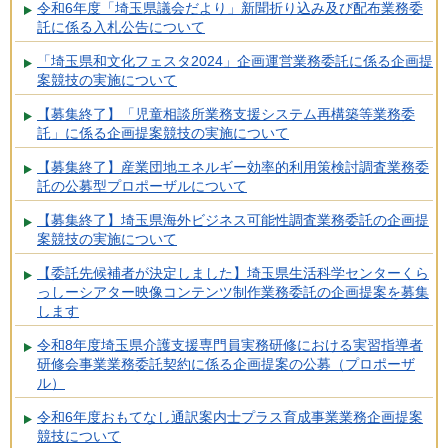
令和6年度「埼玉県議会だより」新聞折り込み及び配布業務委
託に係る入札公告について
「埼玉県和文化フェスタ2024」企画運営業務委託に係る企画提
案競技の実施について
【募集終了】「児童相談所業務支援システム再構築等業務委
託」に係る企画提案競技の実施について
【募集終了】産業団地エネルギー効率的利用策検討調査業務委
託の公募型プロポーザルについて
【募集終了】埼玉県海外ビジネス可能性調査業務委託の企画提
案競技の実施について
【委託先候補者が決定しました】埼玉県生活科学センターくら
っしーシアター映像コンテンツ制作業務委託の企画提案を募集
します
令和8年度埼玉県介護支援専門員実務研修における実習指導者
研修会事業業務委託契約に係る企画提案の公募（プロポーザ
ル）
令和6年度おもてなし通訳案内士プラス育成事業業務企画提案
競技について