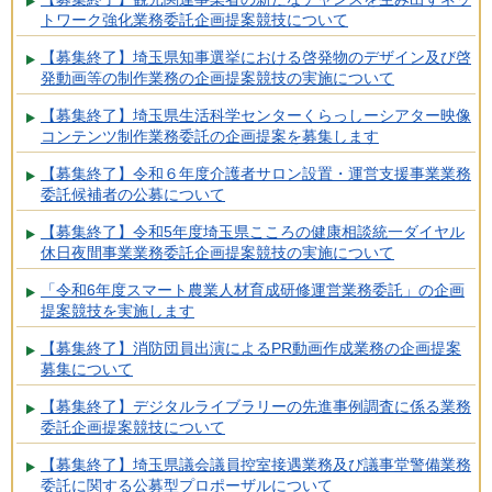
トワーク強化業務委託企画提案競技について
【募集終了】埼玉県知事選挙における啓発物のデザイン及び啓
発動画等の制作業務の企画提案競技の実施について
【募集終了】埼玉県生活科学センターくらっしーシアター映像
コンテンツ制作業務委託の企画提案を募集します
【募集終了】令和６年度介護者サロン設置・運営支援事業業務
委託候補者の公募について
【募集終了】令和5年度埼玉県こころの健康相談統一ダイヤル
休日夜間事業業務委託企画提案競技の実施について
「令和6年度スマート農業人材育成研修運営業務委託」の企画
提案競技を実施します
【募集終了】消防団員出演によるPR動画作成業務の企画提案
募集について
【募集終了】デジタルライブラリーの先進事例調査に係る業務
委託企画提案競技について
【募集終了】埼玉県議会議員控室接遇業務及び議事堂警備業務
委託に関する公募型プロポーザルについて