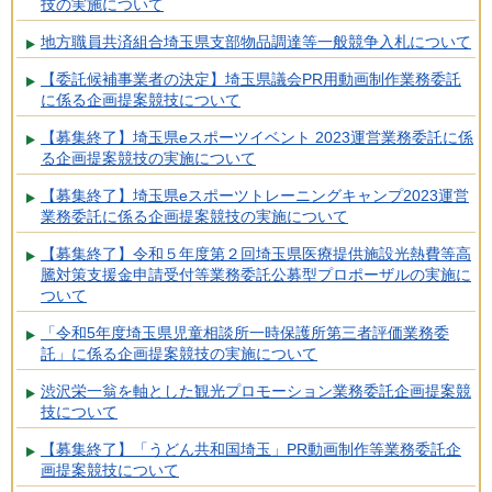
技の実施について
地方職員共済組合埼玉県支部物品調達等一般競争入札について
【委託候補事業者の決定】埼玉県議会PR用動画制作業務委託
に係る企画提案競技について
【募集終了】埼玉県eスポーツイベント 2023運営業務委託に係
る企画提案競技の実施について
【募集終了】埼玉県eスポーツトレーニングキャンプ2023運営
業務委託に係る企画提案競技の実施について
【募集終了】令和５年度第２回埼玉県医療提供施設光熱費等高
騰対策支援金申請受付等業務委託公募型プロポーザルの実施に
ついて
「令和5年度埼玉県児童相談所一時保護所第三者評価業務委
託」に係る企画提案競技の実施について
渋沢栄一翁を軸とした観光プロモーション業務委託企画提案競
技について
【募集終了】「うどん共和国埼玉」PR動画制作等業務委託企
画提案競技について