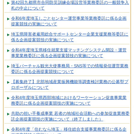
第42回九都県市合同防災訓練会場設営等業務委託の一般競争入
札の中止について
令和6年度埼玉しごとセンター運営事業等業務委託に係る企画
提案競技の実施について
埼玉県障害者雇用総合サポートセンター企業支援業務等委託に
係る企画提案競技の実施について
令和4年度埼玉県移住就業支援マッチングシステム開設・運営
事業業務委託に係る企画提案競技の実施について
埼玉バーチャル観光大使事務局・SNS等での情報発信運営業務
委託に係る企画提案競技について
【募集終了】北部地域産業振興機能等調査検討業務の公募型プ
ロポーザルについて
令和4年度埼玉県西部地域におけるワーケーション促進事業業
務委託に係る企画提案競技の実施について
共助の担い手養成事業 若者の地域社会活動への参加促進業務委
託企画提案競技の実施について（終了しました）
令和4年度「住むなら埼玉」移住総合支援事業務委託に係る企