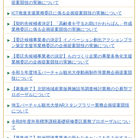
提案競技の実施について
ICT推進支援業務委託に係る企画提案競技の実施について
【契約先候補者決定】「高齢者を守るお助けかわらばん」作成
業務委託に係る企画提案競技の実施について
【委託候補事業者の決定】イノベーション創出アクションプラ
ン策定支援等業務委託の企画提案競技の実施について
【委託先候補事業者の決定】ものづくり企業の事業多角化支援
業務委託の企画提案競技の実施について
令和５年度埼玉バーチャル観光大使動画制作等業務企画提案競
技について
【募集終了】北部地域産業振興施設等調査検討業務の公募型プ
ロポーザルについて
埼玉バーチャル観光大使ARスタンプラリー業務企画提案競技
について
令和8年度外形標準課税基礎研修委託業務プロポーザルについ
て
【募集終了】観光関連事業者の新たなチャンスを生み出すネッ