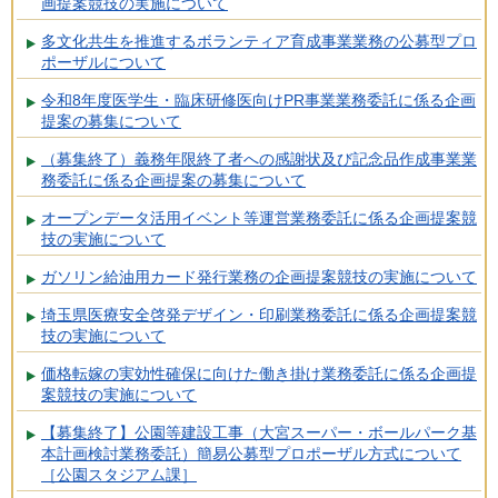
画提案競技の実施について
多文化共生を推進するボランティア育成事業業務の公募型プロ
ポーザルについて
令和8年度医学生・臨床研修医向けPR事業業務委託に係る企画
提案の募集について
（募集終了）義務年限終了者への感謝状及び記念品作成事業業
務委託に係る企画提案の募集について
オープンデータ活用イベント等運営業務委託に係る企画提案競
技の実施について
ガソリン給油用カード発行業務の企画提案競技の実施について
埼玉県医療安全啓発デザイン・印刷業務委託に係る企画提案競
技の実施について
価格転嫁の実効性確保に向けた働き掛け業務委託に係る企画提
案競技の実施について
【募集終了】公園等建設工事（大宮スーパー・ボールパーク基
本計画検討業務委託）簡易公募型プロポーザル方式について
［公園スタジアム課］