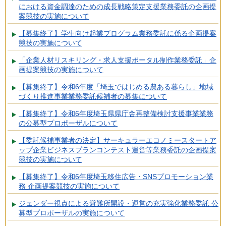
における資金調達のための成長戦略策定支援業務委託の企画提
案競技の実施について
【募集終了】学生向け起業プログラム業務委託に係る企画提案
競技の実施について
「企業人材リスキリング・求人支援ポータル制作業務委託」企
画提案競技の実施について
【募集終了】令和6年度「埼玉ではじめる農ある暮らし」地域
づくり推進事業業務委託候補者の募集について
【募集終了】令和6年度埼玉県県庁舎再整備検討支援事業業務
の公募型プロポーザルについて
【委託候補事業者の決定】サーキュラーエコノミースタートア
ップ企業ビジネスプランコンテスト運営等業務委託の企画提案
競技の実施について
【募集終了】令和6年度埼玉移住広告・SNSプロモーション業
務 企画提案競技の実施について
ジェンダー視点による避難所開設・運営の充実強化業務委託 公
募型プロポーザルの実施について