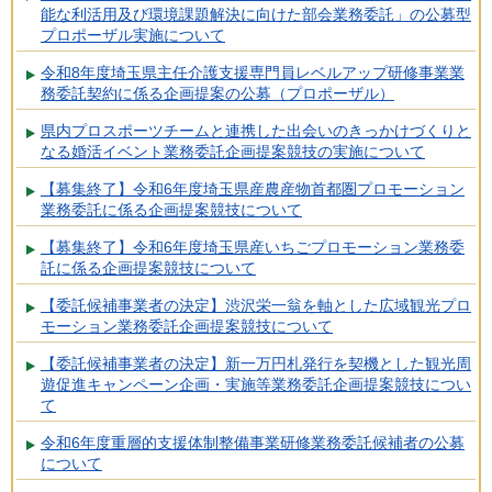
能な利活用及び環境課題解決に向けた部会業務委託」の公募型
プロポーザル実施について
令和8年度埼玉県主任介護支援専門員レベルアップ研修事業業
務委託契約に係る企画提案の公募（プロポーザル）
県内プロスポーツチームと連携した出会いのきっかけづくりと
なる婚活イベント業務委託企画提案競技の実施について
【募集終了】令和6年度埼玉県産農産物首都圏プロモーション
業務委託に係る企画提案競技について
【募集終了】令和6年度埼玉県産いちごプロモーション業務委
託に係る企画提案競技について
【委託候補事業者の決定】渋沢栄一翁を軸とした広域観光プロ
モーション業務委託企画提案競技について
【委託候補事業者の決定】新一万円札発行を契機とした観光周
遊促進キャンペーン企画・実施等業務委託企画提案競技につい
て
令和6年度重層的支援体制整備事業研修業務委託候補者の公募
について