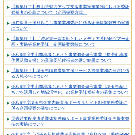
【募集終了】狭山茶魅力アップ支援事業実施業務における委託
候補者の公募について（企画提案方式）
潜在保育士掘り起こし事業業務委託に係る企画提案競技の実施
について
【募集終了】「渋沢栄一翁を軸としたメディア系FAMツアー企
画・実施等業務委託」企画提案競技について
令和6年度中山間地域ふるさと事業調査研究事業（長瀞町地域
住民活動支援）の業務委託候補者の選定結果について
【募集終了】埼玉県職員参集支援サービス提供業務の発注に係
る入札公告について
令和6年度中山間地域ふるさと事業調査研究事業（埼玉県産い
ちごを活用した地域活性化）の業務委託候補者の募集について
令和6年度埼玉県企業内保育所ポータルサイト制作業務委託に
係る企画提案の募集について
災害時要配慮者避難体制整備サポート事業業務委託企画提案競
技の実施について
令和6年度「頑張る新規就農者応援事業（多様な担い手確保PR