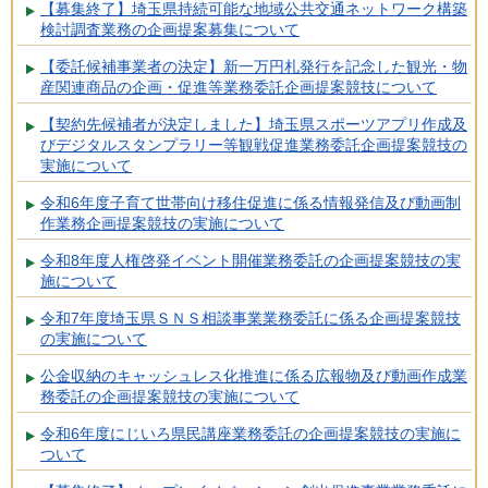
【募集終了】埼玉県持続可能な地域公共交通ネットワーク構築
検討調査業務の企画提案募集について
【委託候補事業者の決定】新一万円札発行を記念した観光・物
産関連商品の企画・促進等業務委託企画提案競技について
【契約先候補者が決定しました】埼玉県スポーツアプリ作成及
びデジタルスタンプラリー等観戦促進業務委託企画提案競技の
実施について
令和6年度子育て世帯向け移住促進に係る情報発信及び動画制
作業務企画提案競技の実施について
令和8年度人権啓発イベント開催業務委託の企画提案競技の実
施について
令和7年度埼玉県ＳＮＳ相談事業業務委託に係る企画提案競技
の実施について
公金収納のキャッシュレス化推進に係る広報物及び動画作成業
務委託の企画提案競技の実施について
令和6年度にじいろ県民講座業務委託の企画提案競技の実施に
ついて