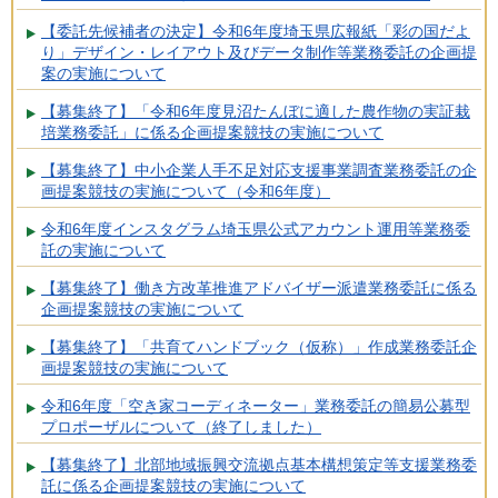
【委託先候補者の決定】令和6年度埼玉県広報紙「彩の国だよ
り」デザイン・レイアウト及びデータ制作等業務委託の企画提
案の実施について
【募集終了】「令和6年度見沼たんぼに適した農作物の実証栽
培業務委託」に係る企画提案競技の実施について
【募集終了】中小企業人手不足対応支援事業調査業務委託の企
画提案競技の実施について（令和6年度）
令和6年度インスタグラム埼玉県公式アカウント運用等業務委
託の実施について
【募集終了】働き方改革推進アドバイザー派遣業務委託に係る
企画提案競技の実施について
【募集終了】「共育てハンドブック（仮称）」作成業務委託企
画提案競技の実施について
令和6年度「空き家コーディネーター」業務委託の簡易公募型
プロポーザルについて（終了しました）
【募集終了】北部地域振興交流拠点基本構想策定等支援業務委
託に係る企画提案競技の実施について