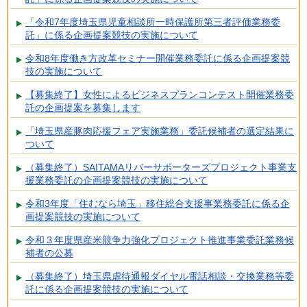
「令和7年度埼玉県児童相談所一時保護所第三者評価業務委
託」に係る企画提案競技の実施について
令和8年度働き方改革セミナー開催業務委託に係る企画提案競
技の実施について
【募集終了】女性によるビジネスプランコンテスト開催業務委
託の企画提案を募集します
「埼玉県産豚肉応援フェア実施業務」委託候補者の選定結果に
ついて
（募集終了）SAITAMAリバーサポーターズプロジェクト事業支
援業務委託の企画提案競技の実施について
令和3年度「住むなら埼玉」移住総合支援事業務委託に係る企
画提案競技の実施について
令和３年度県産米競争力強化プロジェクト推進事業委託業務候
補者の公募
（募集終了）埼玉県虐待通報ダイヤル電話相談・交換業務等委
託に係る企画提案競技の実施について