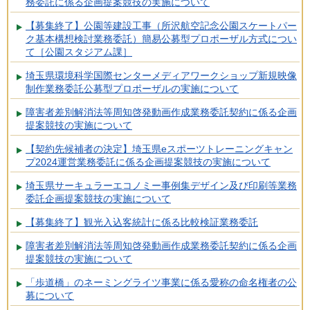
務委託に係る企画提案競技の実施について
【募集終了】公園等建設工事（所沢航空記念公園スケートパー
ク基本構想検討業務委託）簡易公募型プロポーザル方式につい
て［公園スタジアム課］
埼玉県環境科学国際センターメディアワークショップ新規映像
制作業務委託公募型プロポーザルの実施について
障害者差別解消法等周知啓発動画作成業務委託契約に係る企画
提案競技の実施について
【契約先候補者の決定】埼玉県eスポーツトレーニングキャン
プ2024運営業務委託に係る企画提案競技の実施について
埼玉県サーキュラーエコノミー事例集デザイン及び印刷等業務
委託企画提案競技の実施について
【募集終了】観光入込客統計に係る比較検証業務委託
障害者差別解消法等周知啓発動画作成業務委託契約に係る企画
提案競技の実施について
「歩道橋」のネーミングライツ事業に係る愛称の命名権者の公
募について