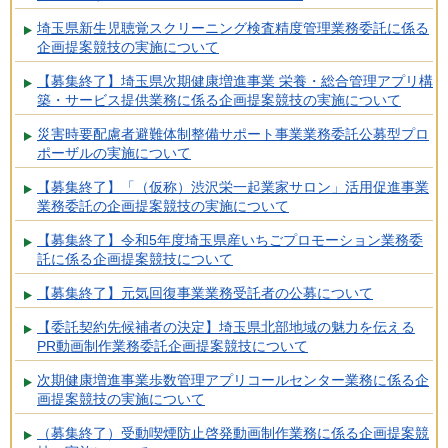
埼玉県新生児聴覚スクリーニング検査精度管理業務委託に係る
企画提案競技の実施について
【募集終了】埼玉県次期健康増進事業 栄養・総合管理アプリ構
築・サービス提供業務に係る企画提案競技の実施について
災害時要配慮者避難体制整備サポート事業業務委託公募型プロ
ポーザルの実施について
【募集終了】「（仮称）渋沢栄一起業家サロン」活用促進事業
業務委託の企画提案競技の実施について
【募集終了】令和5年度埼玉県産いちごプロモーション業務委
託に係る企画提案競技について
【募集終了】元気回復事業業務受託者の公募について
【委託契約先候補者の決定】埼玉県北部地域の魅力を伝える
PR動画制作業務委託企画提案競技について
次期健康増進事業歩数管理アプリコールセンター業務に係る企
画提案競技の実施について
（募集終了）受動喫煙防止啓発動画制作業務に係る企画提案競