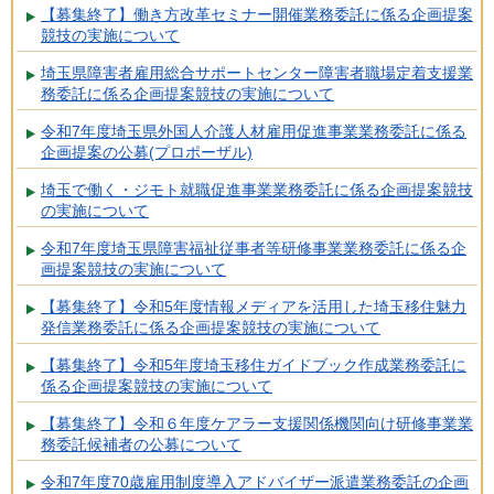
【募集終了】働き方改革セミナー開催業務委託に係る企画提案
競技の実施について
埼玉県障害者雇用総合サポートセンター障害者職場定着支援業
務委託に係る企画提案競技の実施について
令和7年度埼玉県外国人介護人材雇用促進事業業務委託に係る
企画提案の公募(プロポーザル)
埼玉で働く・ジモト就職促進事業業務委託に係る企画提案競技
の実施について
令和7年度埼玉県障害福祉従事者等研修事業業務委託に係る企
画提案競技の実施について
【募集終了】令和5年度情報メディアを活用した埼玉移住魅力
発信業務委託に係る企画提案競技の実施について
【募集終了】令和5年度埼玉移住ガイドブック作成業務委託に
係る企画提案競技の実施について
【募集終了】令和６年度ケアラー支援関係機関向け研修事業業
務委託候補者の公募について
令和7年度70歳雇用制度導入アドバイザー派遣業務委託の企画