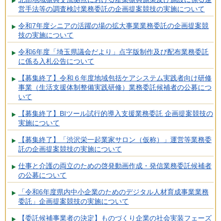
営手法等の調査検討業務委託の企画提案競技の実施について
令和7年度シニアの活躍の場の拡大事業業務委託の企画提案競
技の実施について
令和6年度「埼玉県議会だより」点字版制作及び配布業務委託
に係る入札公告について
【募集終了】令和６年度地域包括ケアシステム実践者向け研修
事業（生活支援体制整備実践研修）業務委託候補者の公募につ
いて
【募集終了】BIツール試行的導入支援業務委託 企画提案競技の
実施について
【募集終了】「渋沢栄一起業家サロン（仮称）」運営等業務委
託の企画提案競技の実施について
仕事と介護の両立のための啓発動画作成・発信業務委託候補者
の公募について
「令和6年度県内中小企業のためのデジタル人材育成事業業務
委託」企画提案競技の実施について
【委託候補事業者の決定】ものづくり企業の社会実装フェーズ