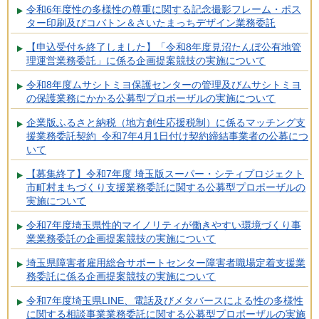
令和6年度性の多様性の尊重に関する記念撮影フレーム・ポス
ター印刷及びコバトン＆さいたまっちデザイン業務委託
【申込受付を終了しました】「令和8年度見沼たんぼ公有地管
理運営業務委託」に係る企画提案競技の実施について
令和8年度ムサシトミヨ保護センターの管理及びムサシトミヨ
の保護業務にかかる公募型プロポーザルの実施について
企業版ふるさと納税（地方創生応援税制）に係るマッチング支
援業務委託契約 令和7年4月1日付け契約締結事業者の公募につ
いて
【募集終了】令和7年度 埼玉版スーパー・シティプロジェクト
市町村まちづくり支援業務委託に関する公募型プロポーザルの
実施について
令和7年度埼玉県性的マイノリティが働きやすい環境づくり事
業業務委託の企画提案競技の実施について
埼玉県障害者雇用総合サポートセンター障害者職場定着支援業
務委託に係る企画提案競技の実施について
令和7年度埼玉県LINE、電話及びメタバースによる性の多様性
に関する相談事業業務委託に関する公募型プロポーザルの実施