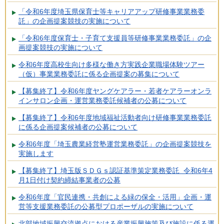
「令和6年度埼玉県保育士等キャリアアップ研修事業業務委
託」の企画提案競技の実施について
「令和6年度保育士・子育て支援員等研修事業業務委託」の企
画提案競技の実施について
令和6年度高校生向け多様な働き方実践企業職場体験ツアー
（仮）事業業務委託に係る企画提案の募集について
【募集終了】令和6年度ヤングケアラー・若者ケアラーオンラ
インサロン企画・運営業務委託候補者の公募について
【募集終了】令和6年度地域福祉活動者向け研修事業業務委託
に係る企画提案候補者の公募について
令和6年度「埼玉農業経営塾運営業務委託」の企画提案競技を
実施します
【募集終了】埼玉版ＳＤＧｓ認証基準策定業務委託 令和6年4
月1日付け契約締結事業者の公募
令和6年度「官民連携・共創による緑の保全・活用」企画・運
営等支援業務委託の公募型プロポーザルの実施について
北部地域振興交流拠点における産業振興施策及び施設に係る運