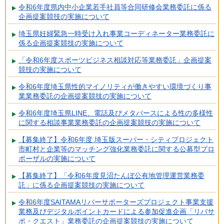
令和6年度県内中小企業若手社員等合同研修会業務委託に係る
企画提案競技の実施について
埼玉県妊婦緊急一時受け入れ事業コーディネーター業務委託に
係る企画提案競技の実施について
「令和6年度スポーツビジネス相談対応等業務委託」企画提案
競技の実施について
令和6年度埼玉県性的マイノリティが働きやすい環境づくり事
業業務委託の企画提案競技の実施について
令和6年度埼玉県LINE、電話及びメタバースによる性の多様性
に関する相談事業業務委託の企画提案競技の実施について
【募集終了】令和6年度 埼玉版スーパー・シティプロジェクト
市町村と企業等のマッチング強化業務委託に関する公募型プロ
ポーザルの実施について
【募集終了】「令和6年度見沼たんぼ公有地管理運営業務委
託」に係る企画提案競技の実施について
令和6年度SAITAMAリバーサポーターズプロジェクト事業支援
業務及びデジタルポイントカードによる参加促進企画「リバサ
ポ・クエスト」業務委託の企画提案競技の実施について