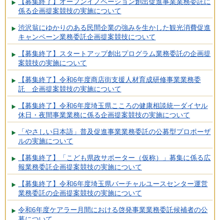
【募集終了】オープンイノベーション創出促進事業業務委託に
係る企画提案競技の実施について
渋沢翁にゆかりのある民間企業の強みを生かした観光消費促進
キャンペーン業務委託企画提案競技について
【募集終了】スタートアップ創出プログラム業務委託の企画提
案競技の実施について
【募集終了】令和6年度商店街支援人材育成研修事業業務委
託 企画提案競技の実施について
【募集終了】令和6年度埼玉県こころの健康相談統一ダイヤル
休日・夜間事業業務に係る企画提案競技の実施について
「やさしい日本語」普及促進事業業務委託の公募型プロポーザ
ルの実施について
【募集終了】「こども県政サポーター（仮称）」募集に係る広
報業務委託企画提案競技の実施について
【募集終了】令和6年度埼玉県バーチャルユースセンター運営
業務委託の企画提案競技の実施について
令和6年度ケアラー月間における啓発事業業務委託候補者の公
募について