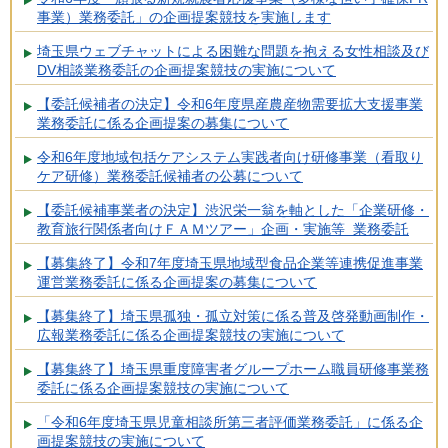
事業）業務委託」の企画提案競技を実施します
埼玉県ウェブチャットによる困難な問題を抱える女性相談及び
DV相談業務委託の企画提案競技の実施について
【委託候補者の決定】令和6年度県産農産物需要拡大支援事業
業務委託に係る企画提案の募集について
令和6年度地域包括ケアシステム実践者向け研修事業（看取り
ケア研修）業務委託候補者の公募について
【委託候補事業者の決定】渋沢栄一翁を軸とした「企業研修・
教育旅行関係者向けＦＡＭツアー」企画・実施等 業務委託
【募集終了】令和7年度埼玉県地域型食品企業等連携促進事業
運営業務委託に係る企画提案の募集について
【募集終了】埼玉県孤独・孤立対策に係る普及啓発動画制作・
広報業務委託に係る企画提案競技の実施について
【募集終了】埼玉県重度障害者グループホーム職員研修事業務
委託に係る企画提案競技の実施について
「令和6年度埼玉県児童相談所第三者評価業務委託」に係る企
画提案競技の実施について