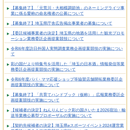
【募集終了】「元荒川・大相模調節池」のネーミングライツ事
業に係る愛称の命名権者の公募について
【募集終了】埼玉県庁舎広告掲出事業者の募集について
【委託候補事業者の決定】埼玉県の地酒を活用した観光プロモ
ーション業務委託企画提案競技について
令和6年度訪日外国人実態調査業務企画提案競技の実施につい
て
彩の国だより特集号を活用した「埼玉の日本酒」情報発信等業
務委託企画提案競技の実施について
令和6年度パパ・ママ応援ショップ等協賛店舗開拓業務委託企
画提案競技の実施について
【募集終了】「共育てハンドブック（仮称）」広報業務委託企
画提案競技の実施について
【候補者の決定】ねんりんピック彩の国さいたま2026宿泊・輸
送等業務公募型プロポーザルの実施について
【契約先候補者の決定】埼玉県eスポーツイベント2024運営業