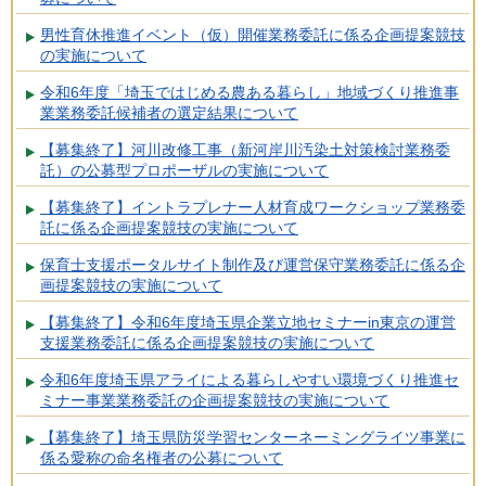
男性育休推進イベント（仮）開催業務委託に係る企画提案競技
の実施について
令和6年度「埼玉ではじめる農ある暮らし」地域づくり推進事
業業務委託候補者の選定結果について
【募集終了】河川改修工事（新河岸川汚染土対策検討業務委
託）の公募型プロポーザルの実施について
【募集終了】イントラプレナー人材育成ワークショップ業務委
託に係る企画提案競技の実施について
保育士支援ポータルサイト制作及び運営保守業務委託に係る企
画提案競技の実施について
【募集終了】令和6年度埼玉県企業立地セミナーin東京の運営
支援業務委託に係る企画提案競技の実施について
令和6年度埼玉県アライによる暮らしやすい環境づくり推進セ
ミナー事業業務委託の企画提案競技の実施について
【募集終了】埼玉県防災学習センターネーミングライツ事業に
係る愛称の命名権者の公募について