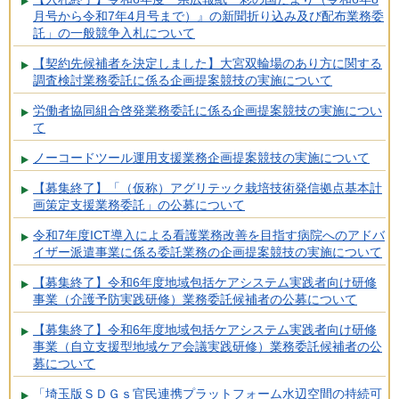
月号から令和7年4月号まで）』の新聞折り込み及び配布業務委
託」の一般競争入札について
【契約先候補者を決定しました】大宮双輪場のあり方に関する
調査検討業務委託に係る企画提案競技の実施について
労働者協同組合啓発業務委託に係る企画提案競技の実施につい
て
ノーコードツール運用支援業務企画提案競技の実施について
【募集終了】「（仮称）アグリテック栽培技術発信拠点基本計
画策定支援業務委託」の公募について
令和7年度ICT導入による看護業務改善を目指す病院へのアドバ
イザー派遣事業に係る委託業務の企画提案競技の実施について
【募集終了】令和6年度地域包括ケアシステム実践者向け研修
事業（介護予防実践研修）業務委託候補者の公募について
【募集終了】令和6年度地域包括ケアシステム実践者向け研修
事業（自立支援型地域ケア会議実践研修）業務委託候補者の公
募について
「埼玉版ＳＤＧｓ官民連携プラットフォーム水辺空間の持続可