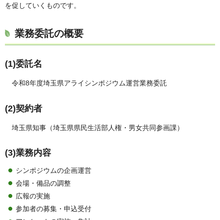
を促していくものです。
業務委託の概要
(1)委託名
令和8年度埼玉県アライシンポジウム運営業務委託
(2)契約者
埼玉県知事（埼玉県県民生活部人権・男女共同参画課）
(3)業務内容
シンポジウムの企画運営
会場・備品の調整
広報の実施
参加者の募集・申込受付