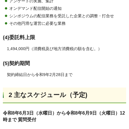
アンケートの実施、集計
オンデマンド配信開始の通知
シンポジウムの配信業務を受託した企業との調整・打合せ
その他円滑な運営に必要な業務
(4)委託料上限
1,494,000円（消費税及び地方消費税の額を含む。）
(5)契約期間
契約締結日から令和9年2月28日まで
2 主なスケジュール（予定)
令和8年6月3日（水曜日）から令和8年6月9日（火曜日）12
時まで 質問受付