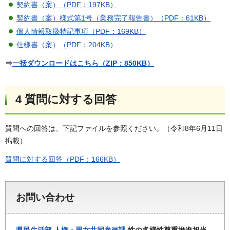
契約書（案）（PDF：197KB）
契約書（案）様式第1号（業務完了報告書）（PDF：61KB）
個人情報取扱特記事項（PDF：169KB）
仕様書（案）（PDF：204KB）
⇒
一括ダウンロードはこちら（ZIP：850KB）
4 質問に対する回答
質問への回答は、下記ファイルを参照ください。（令和8年6月11日
掲載）
質問に対する回答（PDF：166KB）
お問い合わせ
県民生活部
人権・男女共同参画課
性の多様性尊重推進担当