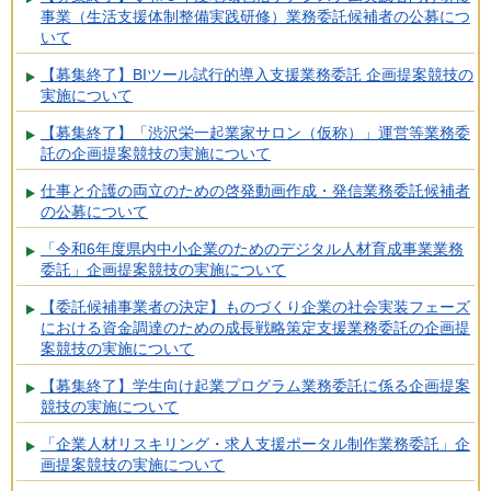
事業（生活支援体制整備実践研修）業務委託候補者の公募につ
いて
【募集終了】BIツール試行的導入支援業務委託 企画提案競技の
実施について
【募集終了】「渋沢栄一起業家サロン（仮称）」運営等業務委
託の企画提案競技の実施について
仕事と介護の両立のための啓発動画作成・発信業務委託候補者
の公募について
「令和6年度県内中小企業のためのデジタル人材育成事業業務
委託」企画提案競技の実施について
【委託候補事業者の決定】ものづくり企業の社会実装フェーズ
における資金調達のための成長戦略策定支援業務委託の企画提
案競技の実施について
【募集終了】学生向け起業プログラム業務委託に係る企画提案
競技の実施について
「企業人材リスキリング・求人支援ポータル制作業務委託」企
画提案競技の実施について