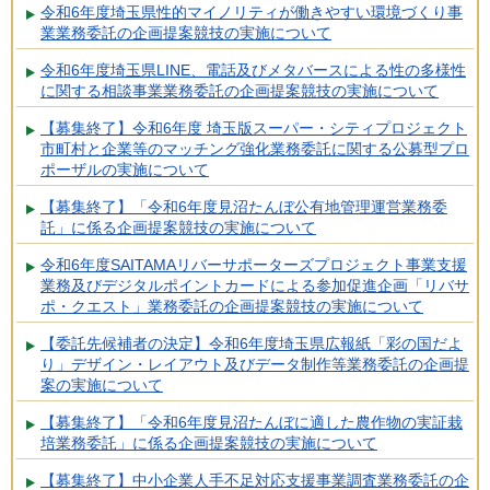
令和6年度埼玉県性的マイノリティが働きやすい環境づくり事
業業務委託の企画提案競技の実施について
令和6年度埼玉県LINE、電話及びメタバースによる性の多様性
に関する相談事業業務委託の企画提案競技の実施について
【募集終了】令和6年度 埼玉版スーパー・シティプロジェクト
市町村と企業等のマッチング強化業務委託に関する公募型プロ
ポーザルの実施について
【募集終了】「令和6年度見沼たんぼ公有地管理運営業務委
託」に係る企画提案競技の実施について
令和6年度SAITAMAリバーサポーターズプロジェクト事業支援
業務及びデジタルポイントカードによる参加促進企画「リバサ
ポ・クエスト」業務委託の企画提案競技の実施について
【委託先候補者の決定】令和6年度埼玉県広報紙「彩の国だよ
り」デザイン・レイアウト及びデータ制作等業務委託の企画提
案の実施について
【募集終了】「令和6年度見沼たんぼに適した農作物の実証栽
培業務委託」に係る企画提案競技の実施について
【募集終了】中小企業人手不足対応支援事業調査業務委託の企