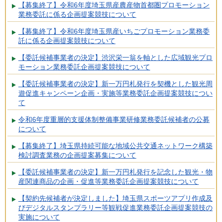
【募集終了】令和6年度埼玉県産農産物首都圏プロモーション
業務委託に係る企画提案競技について
【募集終了】令和6年度埼玉県産いちごプロモーション業務委
託に係る企画提案競技について
【委託候補事業者の決定】渋沢栄一翁を軸とした広域観光プロ
モーション業務委託企画提案競技について
【委託候補事業者の決定】新一万円札発行を契機とした観光周
遊促進キャンペーン企画・実施等業務委託企画提案競技につい
て
令和6年度重層的支援体制整備事業研修業務委託候補者の公募
について
【募集終了】埼玉県持続可能な地域公共交通ネットワーク構築
検討調査業務の企画提案募集について
【委託候補事業者の決定】新一万円札発行を記念した観光・物
産関連商品の企画・促進等業務委託企画提案競技について
【契約先候補者が決定しました】埼玉県スポーツアプリ作成及
びデジタルスタンプラリー等観戦促進業務委託企画提案競技の
実施について