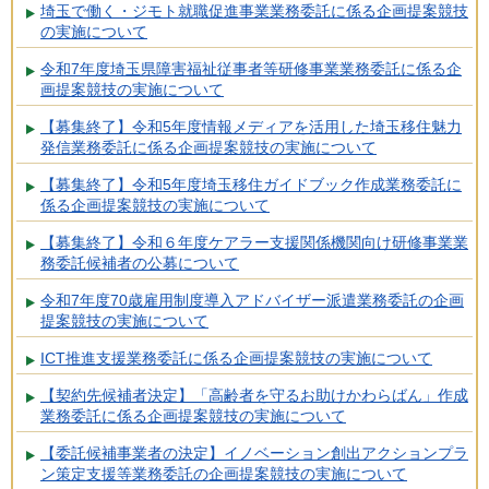
埼玉で働く・ジモト就職促進事業業務委託に係る企画提案競技
の実施について
令和7年度埼玉県障害福祉従事者等研修事業業務委託に係る企
画提案競技の実施について
【募集終了】令和5年度情報メディアを活用した埼玉移住魅力
発信業務委託に係る企画提案競技の実施について
【募集終了】令和5年度埼玉移住ガイドブック作成業務委託に
係る企画提案競技の実施について
【募集終了】令和６年度ケアラー支援関係機関向け研修事業業
務委託候補者の公募について
令和7年度70歳雇用制度導入アドバイザー派遣業務委託の企画
提案競技の実施について
ICT推進支援業務委託に係る企画提案競技の実施について
【契約先候補者決定】「高齢者を守るお助けかわらばん」作成
業務委託に係る企画提案競技の実施について
【委託候補事業者の決定】イノベーション創出アクションプラ
ン策定支援等業務委託の企画提案競技の実施について