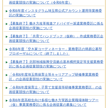
画提案競技の実施について（令和6年度）
令和6年度インスタグラム埼玉県公式アカウント運用等業務委
託の実施について
【募集終了】働き方改革推進アドバイザー派遣業務委託に係る
企画提案競技の実施について
【募集終了】「共育てハンドブック（仮称）」作成業務委託企
画提案競技の実施について
令和6年度「空き家コーディネーター」業務委託の簡易公募型
プロポーザルについて（終了しました）
【募集終了】北部地域振興交流拠点基本構想策定等支援業務委
託に係る企画提案競技の実施について
「令和6年度埼玉県保育士等キャリアアップ研修事業業務委
託」の企画提案競技の実施について
「令和6年度保育士・子育て支援員等研修事業業務委託」の企
画提案競技の実施について
令和6年度高校生向け多様な働き方実践企業職場体験ツアー
（仮）事業業務委託に係る企画提案の募集について