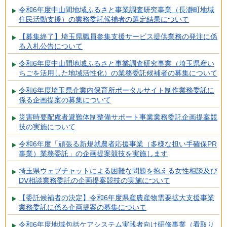
令和6年度中山間地域ふるさと事業調査研究事業（長瀞町地域
住民活動支援）の業務委託候補者の選定結果について
【募集終了】埼玉県職員参集支援サービス提供業務の発注に係
る入札公告について
令和6年度中山間地域ふるさと事業調査研究事業（埼玉県産い
ちごを活用した地域活性化）の業務委託候補者の募集について
令和6年度埼玉県企業内保育所ポータルサイト制作業務委託に
係る企画提案の募集について
災害時要配慮者避難体制整備サポート事業業務委託企画提案競
技の実施について
令和6年度「頑張る新規就農者応援事業（多様な担い手確保PR
事業）業務委託」の企画提案競技を実施します
埼玉県ウェブチャットによる困難な問題を抱える女性相談及び
DV相談業務委託の企画提案競技の実施について
【委託候補者の決定】令和6年度県産農産物需要拡大支援事業
業務委託に係る企画提案の募集について
令和6年度地域包括ケアシステム実践者向け研修事業（看取り