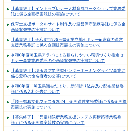
【募集終了】イントラプレナー人材育成ワークショップ業務委
託に係る企画提案競技の実施について
保育士支援ポータルサイト制作及び運営保守業務委託に係る企
画提案競技の実施について
【募集終了】令和6年度埼玉県企業立地セミナーin東京の運営
支援業務委託に係る企画提案競技の実施について
令和6年度埼玉県アライによる暮らしやすい環境づくり推進セ
ミナー事業業務委託の企画提案競技の実施について
【募集終了】埼玉県防災学習センターネーミングライツ事業に
係る愛称の命名権者の公募について
令和6年度「埼玉県議会だより」新聞折り込み及び配布業務委
託に係る入札公告について
「埼玉県和文化フェスタ2024」企画運営業務委託に係る企画提
案競技の実施について
【募集終了】「児童相談所業務支援システム再構築等業務委
託」に係る企画提案競技の実施について