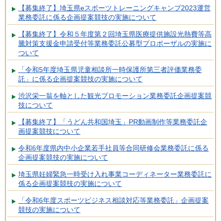
【募集終了】埼玉県eスポーツトレーニングキャンプ2023運営
業務委託に係る企画提案競技の実施について
【募集終了】令和５年度第２回埼玉県医療提供施設光熱費等高
騰対策支援金申請受付等業務委託公募型プロポーザルの実施に
ついて
「令和5年度埼玉県児童相談所一時保護所第三者評価業務委
託」に係る企画提案競技の実施について
渋沢栄一翁を軸とした観光プロモーション業務委託企画提案競
技について
【募集終了】「うどん共和国埼玉」PR動画制作等業務委託企
画提案競技について
令和6年度県内中小企業若手社員等合同研修会業務委託に係る
企画提案競技の実施について
埼玉県妊婦緊急一時受け入れ事業コーディネーター業務委託に
係る企画提案競技の実施について
「令和6年度スポーツビジネス相談対応等業務委託」企画提案
競技の実施について