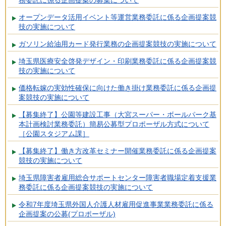
務委託に係る企画提案の募集について
オープンデータ活用イベント等運営業務委託に係る企画提案競
技の実施について
ガソリン給油用カード発行業務の企画提案競技の実施について
埼玉県医療安全啓発デザイン・印刷業務委託に係る企画提案競
技の実施について
価格転嫁の実効性確保に向けた働き掛け業務委託に係る企画提
案競技の実施について
【募集終了】公園等建設工事（大宮スーパー・ボールパーク基
本計画検討業務委託）簡易公募型プロポーザル方式について
［公園スタジアム課］
【募集終了】働き方改革セミナー開催業務委託に係る企画提案
競技の実施について
埼玉県障害者雇用総合サポートセンター障害者職場定着支援業
務委託に係る企画提案競技の実施について
令和7年度埼玉県外国人介護人材雇用促進事業業務委託に係る
企画提案の公募(プロポーザル)