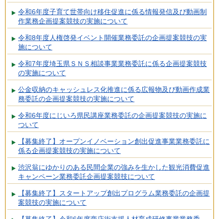
令和6年度子育て世帯向け移住促進に係る情報発信及び動画制
作業務企画提案競技の実施について
令和8年度人権啓発イベント開催業務委託の企画提案競技の実
施について
令和7年度埼玉県ＳＮＳ相談事業業務委託に係る企画提案競技
の実施について
公金収納のキャッシュレス化推進に係る広報物及び動画作成業
務委託の企画提案競技の実施について
令和6年度にじいろ県民講座業務委託の企画提案競技の実施に
ついて
【募集終了】オープンイノベーション創出促進事業業務委託に
係る企画提案競技の実施について
渋沢翁にゆかりのある民間企業の強みを生かした観光消費促進
キャンペーン業務委託企画提案競技について
【募集終了】スタートアップ創出プログラム業務委託の企画提
案競技の実施について