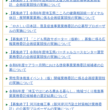
【募集終了】令和6年度商店街支援人材育成研修事業業務委
託 企画提案競技の実施について
【募集終了】令和6年度埼玉県こころの健康相談統一ダイヤル
休日・夜間事業業務に係る企画提案競技の実施について
「やさしい日本語」普及促進事業業務委託の公募型プロポーザ
ルの実施について
【募集終了】「こども県政サポーター（仮称）」募集に係る広
報業務委託企画提案競技の実施について
【募集終了】令和6年度埼玉県バーチャルユースセンター運営
業務委託の企画提案競技の実施について
令和6年度ケアラー月間における啓発事業業務委託候補者の公
募について
男性育休推進イベント（仮）開催業務委託に係る企画提案競技
の実施について
令和6年度「埼玉ではじめる農ある暮らし」地域づくり推進事
業業務委託候補者の選定結果について
【募集終了】河川改修工事（新河岸川汚染土対策検討業務委
託）の公募型プロポーザルの実施について