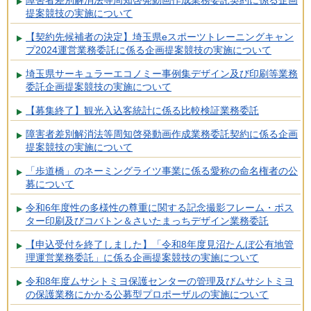
障害者差別解消法等周知啓発動画作成業務委託契約に係る企画
提案競技の実施について
【契約先候補者の決定】埼玉県eスポーツトレーニングキャン
プ2024運営業務委託に係る企画提案競技の実施について
埼玉県サーキュラーエコノミー事例集デザイン及び印刷等業務
委託企画提案競技の実施について
【募集終了】観光入込客統計に係る比較検証業務委託
障害者差別解消法等周知啓発動画作成業務委託契約に係る企画
提案競技の実施について
「歩道橋」のネーミングライツ事業に係る愛称の命名権者の公
募について
令和6年度性の多様性の尊重に関する記念撮影フレーム・ポス
ター印刷及びコバトン＆さいたまっちデザイン業務委託
【申込受付を終了しました】「令和8年度見沼たんぼ公有地管
理運営業務委託」に係る企画提案競技の実施について
令和8年度ムサシトミヨ保護センターの管理及びムサシトミヨ
の保護業務にかかる公募型プロポーザルの実施について