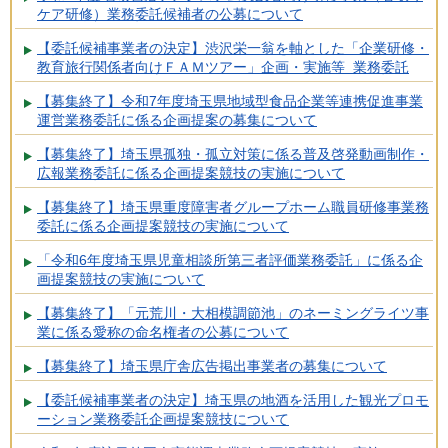
ケア研修）業務委託候補者の公募について
【委託候補事業者の決定】渋沢栄一翁を軸とした「企業研修・
教育旅行関係者向けＦＡＭツアー」企画・実施等 業務委託
【募集終了】令和7年度埼玉県地域型食品企業等連携促進事業
運営業務委託に係る企画提案の募集について
【募集終了】埼玉県孤独・孤立対策に係る普及啓発動画制作・
広報業務委託に係る企画提案競技の実施について
【募集終了】埼玉県重度障害者グループホーム職員研修事業務
委託に係る企画提案競技の実施について
「令和6年度埼玉県児童相談所第三者評価業務委託」に係る企
画提案競技の実施について
【募集終了】「元荒川・大相模調節池」のネーミングライツ事
業に係る愛称の命名権者の公募について
【募集終了】埼玉県庁舎広告掲出事業者の募集について
【委託候補事業者の決定】埼玉県の地酒を活用した観光プロモ
ーション業務委託企画提案競技について