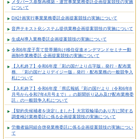
メタバース基盤再構築・運営事業業務委託企画提案競技の実施
について
DX計画実行事業業務委託企画提案競技の実施について
音声テキスト化システム提供業務企画提案競技の実施について
生成AI導入業務委託企画提案競技の実施について
令和6年度子育て世帯層向け移住促進オンデマンドセミナー動
画制作業務委託 企画提案競技の実施について
【入札終了】令和6年度「彩の国だより点字版」発行・配布業
務、「彩の国だよりデイジー版」発行・配布業務の一般競争入
札について
【入札終了】令和6年度「県広報紙『彩の国だより（令和6年8
月号から令和7年4月号まで）』の新聞折り込み及び配布業務委
託」の一般競争入札について
【契約先候補者を決定しました】大宮双輪場のあり方に関する
調査検討業務委託に係る企画提案競技の実施について
労働者協同組合啓発業務委託に係る企画提案競技の実施につい
て