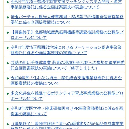
令和4年度埼玉県移住就業支援マッチングシステム開設・運営
事業業務委託に係る企画提案競技の実施について
埼玉バーチャル観光大使事務局・SNS等での情報発信運営業務
委託に係る企画提案競技について
【募集終了】北部地域産業振興機能等調査検討業務の公募型プ
ロポーザルについて
令和4年度埼玉県西部地域におけるワーケーション促進事業業
務委託に係る企画提案競技の実施について
共助の担い手養成事業 若者の地域社会活動への参加促進業務委
託企画提案競技の実施について（終了しました）
令和4年度「住むなら埼玉」移住総合支援事業務委託に係る企
画提案競技の実施について
多文化共生を推進するボランティア育成事業業務の公募型プロ
ポーザルについて
令和8年度医学生・臨床研修医向けPR事業業務委託に係る企画
提案の募集について
（募集終了）義務年限終了者への感謝状及び記念品作成事業業