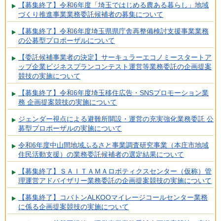
【募集終了】令和6年度「埼玉ではじめる農ある暮らし」地域
づくり推進事業業務委託候補者の募集について
【募集終了】令和6年度埼玉県県庁舎再整備検討支援事業業務
の公募型プロポーザルについて
【委託候補事業者の決定】サーキュラーエコノミースタートア
ップ企業ビジネスプランコンテスト運営等業務委託の企画提案
競技の実施について
【募集終了】令和6年度埼玉移住広告・SNSプロモーション業
務 企画提案競技の実施について
ジェンダー視点による避難所開設・運営の充実強化業務委託 公
募型プロポーザルの実施について
令和6年度中山間地域ふるさと事業調査研究事業（本庄市地域
住民活動支援）の業務委託候補者の選定結果について
【募集終了】ＳＡＩＴＡＭＡロボティクスセンター（仮称）管
理運営アドバイザリー業務委託の企画提案競技の実施について
【募集終了】コバトンALKOOマイレージコールセンター業務
に係る企画提案競技の実施について