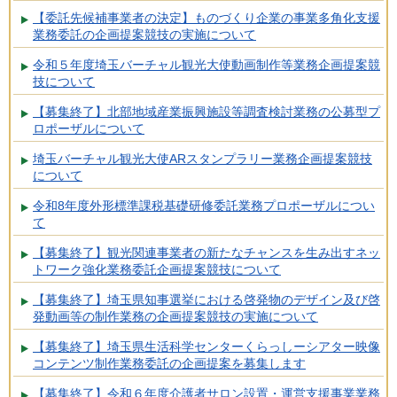
【委託先候補事業者の決定】ものづくり企業の事業多角化支援
業務委託の企画提案競技の実施について
令和５年度埼玉バーチャル観光大使動画制作等業務企画提案競
技について
【募集終了】北部地域産業振興施設等調査検討業務の公募型プ
ロポーザルについて
埼玉バーチャル観光大使ARスタンプラリー業務企画提案競技
について
令和8年度外形標準課税基礎研修委託業務プロポーザルについ
て
【募集終了】観光関連事業者の新たなチャンスを生み出すネッ
トワーク強化業務委託企画提案競技について
【募集終了】埼玉県知事選挙における啓発物のデザイン及び啓
発動画等の制作業務の企画提案競技の実施について
【募集終了】埼玉県生活科学センターくらっしーシアター映像
コンテンツ制作業務委託の企画提案を募集します
【募集終了】令和６年度介護者サロン設置・運営支援事業業務