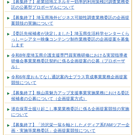
【募集終了】産業団地エネルギー効率的利用策検討調査業務委
託の公募型プロポーザルについて
【募集終了】埼玉県海外ビジネス可能性調査業務委託の企画提
案競技の実施について
【委託先候補者が決定しました】埼玉県生活科学センターくら
っしーシアター映像コンテンツ制作業務委託の企画提案を募集
します
令和8年度埼玉県介護支援専門員実務研修における実習指導者
研修会事業業務委託契約に係る企画提案の公募（プロポーザ
ル）
令和6年度おもてなし通訳案内士プラス育成事業業務企画提案
競技について
【募集終了】狭山茶魅力アップ支援事業実施業務における委託
候補者の公募について（企画提案方式）
潜在保育士掘り起こし事業業務委託に係る企画提案競技の実施
について
【募集終了】「渋沢栄一翁を軸としたメディア系FAMツアー企
画・実施等業務委託」企画提案競技について