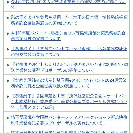
令和6年度訪日外国人実態調査業務企画提案競技の実施につい
て
彩の国だより特集号を活用した「埼玉の日本酒」情報発信等業
務委託企画提案競技の実施について
令和6年度パパ・ママ応援ショップ等協賛店舗開拓業務委託企
画提案競技の実施について
【募集終了】「共育てハンドブック（仮称）」広報業務委託企
画提案競技の実施について
【候補者の決定】ねんりんピック彩の国さいたま2026宿泊・輸
送等業務公募型プロポーザルの実施について
【契約先候補者の決定】埼玉県eスポーツイベント2024運営業
務委託に係る企画提案競技の実施について
【募集終了】公園等建設工事（所沢航空記念公園スケートパー
ク基本構想検討業務委託）簡易公募型プロポーザル方式につい
て［公園スタジアム課］
埼玉県環境科学国際センターメディアワークショップ新規映像
制作業務委託公募型プロポーザルの実施について