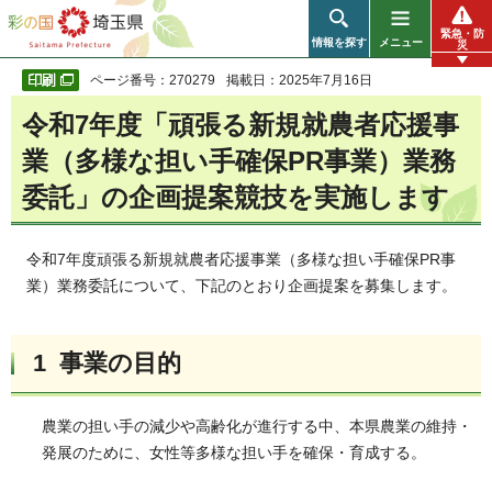
彩の国 埼玉県
緊急・防
情報を探す
メニュー
災
ページ番号：270279
掲載日：2025年7月16日
令和7年度「頑張る新規就農者応援事
業（多様な担い手確保PR事業）業務
委託」の企画提案競技を実施します
令和7年度頑張る新規就農者応援事業（多様な担い手確保PR事
業）業務委託について、下記のとおり企画提案を募集します。
1 事業の目的
農業の担い手の減少や高齢化が進行する中、本県農業の維持・
発展のために、女性等多様な担い手を確保・育成する。