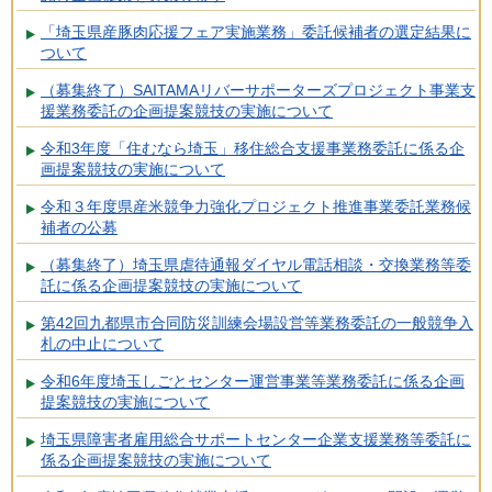
「埼玉県産豚肉応援フェア実施業務」委託候補者の選定結果に
ついて
（募集終了）SAITAMAリバーサポーターズプロジェクト事業支
援業務委託の企画提案競技の実施について
令和3年度「住むなら埼玉」移住総合支援事業務委託に係る企
画提案競技の実施について
令和３年度県産米競争力強化プロジェクト推進事業委託業務候
補者の公募
（募集終了）埼玉県虐待通報ダイヤル電話相談・交換業務等委
託に係る企画提案競技の実施について
第42回九都県市合同防災訓練会場設営等業務委託の一般競争入
札の中止について
令和6年度埼玉しごとセンター運営事業等業務委託に係る企画
提案競技の実施について
埼玉県障害者雇用総合サポートセンター企業支援業務等委託に
係る企画提案競技の実施について