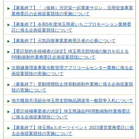
【募集終了】「（仮称）渋沢栄一起業家サロン」活用促進事業
業務委託の企画提案競技の実施について
【募集終了】令和5年度埼玉県産いちごプロモーション業務委
託に係る企画提案競技について
【募集終了】元気回復事業業務受託者の公募について
【委託契約先候補者の決定】埼玉県北部地域の魅力を伝える
PR動画制作業務委託企画提案競技について
次期健康増進事業歩数管理アプリコールセンター業務に係る企
画提案競技の実施について
（募集終了）受動喫煙防止啓発動画制作業務に係る企画提案競
技の実施について
地方職員共済組合埼玉県支部物品調達等一般競争入札について
【委託候補事業者の決定】埼玉県議会PR用動画制作業務委託
に係る企画提案競技について
【募集終了】埼玉県eスポーツイベント 2023運営業務委託に係
る企画提案競技の実施について