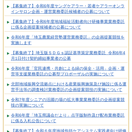
【募集終了】令和6年度ヤングケアラー・若者ケアラーオンラ
インサロン企画・運営業務委託候補者の公募について
【募集終了】令和6年度地域福祉活動者向け研修事業業務委託
に係る企画提案候補者の公募について
令和6年度「埼玉農業経営塾運営業務委託」の企画提案競技を
実施します
【募集終了】埼玉版ＳＤＧｓ認証基準策定業務委託 令和6年4
月1日付け契約締結事業者の公募
令和6年度「官民連携・共創による緑の保全・活用」企画・運
営等支援業務委託の公募型プロポーザルの実施について
北部地域振興交流拠点における産業振興施策及び施設に係る運
営手法等の調査検討業務委託の企画提案競技の実施について
令和7年度シニアの活躍の場の拡大事業業務委託の企画提案競
技の実施について
令和6年度「埼玉県議会だより」点字版制作及び配布業務委託
に係る入札公告について
【募集終了】令和６年度地域包括ケアシステム実践者向け研修