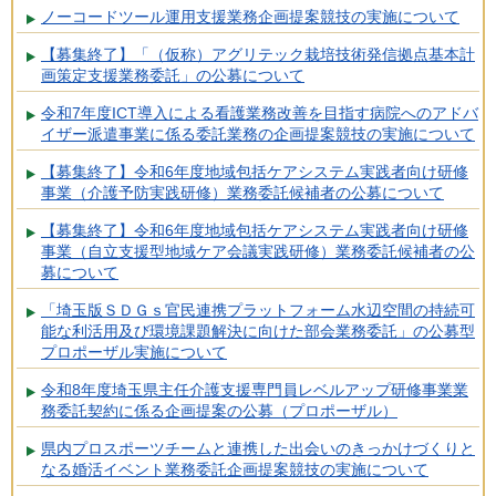
ノーコードツール運用支援業務企画提案競技の実施について
【募集終了】「（仮称）アグリテック栽培技術発信拠点基本計
画策定支援業務委託」の公募について
令和7年度ICT導入による看護業務改善を目指す病院へのアドバ
イザー派遣事業に係る委託業務の企画提案競技の実施について
【募集終了】令和6年度地域包括ケアシステム実践者向け研修
事業（介護予防実践研修）業務委託候補者の公募について
【募集終了】令和6年度地域包括ケアシステム実践者向け研修
事業（自立支援型地域ケア会議実践研修）業務委託候補者の公
募について
「埼玉版ＳＤＧｓ官民連携プラットフォーム水辺空間の持続可
能な利活用及び環境課題解決に向けた部会業務委託」の公募型
プロポーザル実施について
令和8年度埼玉県主任介護支援専門員レベルアップ研修事業業
務委託契約に係る企画提案の公募（プロポーザル）
県内プロスポーツチームと連携した出会いのきっかけづくりと
なる婚活イベント業務委託企画提案競技の実施について