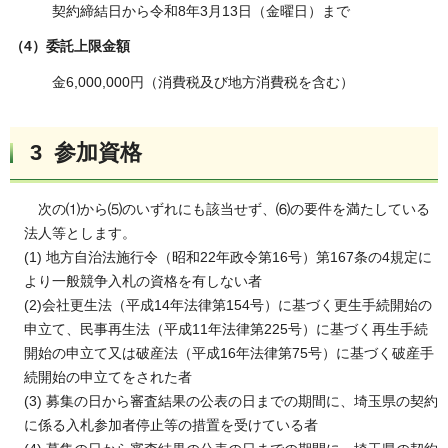
契約締結日から令和8年3月13日（金曜日）まで
（4）委託上限金額
金6,000,000円（消費税及び地方消費税を含む）
3 参加資格
次の⑴から⑸のいずれにも該当せず、⑹の要件を満たしている
法人等とします。
(1) 地方自治法施行令（昭和22年政令第16号）第167条の4規定に
より一般競争入札の資格を有しない者
(2)会社更生法（平成14年法律第154号）に基づく更生手続開始の
申立て、民事再生法（平成11年法律第225号）に基づく再生手続
開始の申立て又は破産法（平成16年法律第75号）に基づく破産手
続開始の申立てをされた者
(3) 募集の日から審査結果の公表の日までの期間に、埼玉県の契約
に係る入札参加者停止等の措置を受けている者