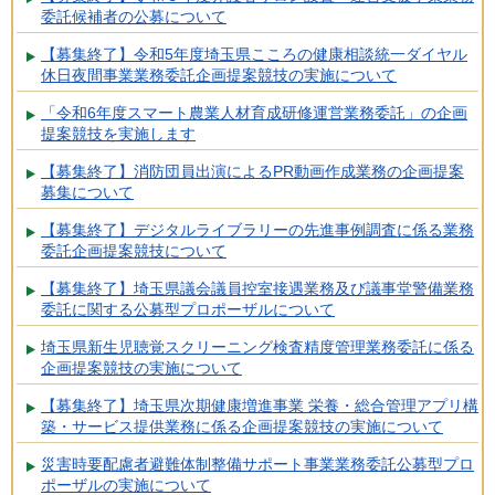
委託候補者の公募について
【募集終了】令和5年度埼玉県こころの健康相談統一ダイヤル
休日夜間事業業務委託企画提案競技の実施について
「令和6年度スマート農業人材育成研修運営業務委託」の企画
提案競技を実施します
【募集終了】消防団員出演によるPR動画作成業務の企画提案
募集について
【募集終了】デジタルライブラリーの先進事例調査に係る業務
委託企画提案競技について
【募集終了】埼玉県議会議員控室接遇業務及び議事堂警備業務
委託に関する公募型プロポーザルについて
埼玉県新生児聴覚スクリーニング検査精度管理業務委託に係る
企画提案競技の実施について
【募集終了】埼玉県次期健康増進事業 栄養・総合管理アプリ構
築・サービス提供業務に係る企画提案競技の実施について
災害時要配慮者避難体制整備サポート事業業務委託公募型プロ
ポーザルの実施について