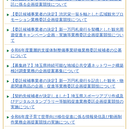
託に係る企画提案競技について
【委託候補事業者の決定】渋沢栄一翁を軸とした広域観光プロ
モーション業務委託企画提案競技について
【委託候補事業者の決定】新一万円札発行を契機とした観光周
遊促進キャンペーン企画・実施等業務委託企画提案競技につい
て
令和6年度重層的支援体制整備事業研修業務委託候補者の公募
について
【募集終了】埼玉県持続可能な地域公共交通ネットワーク構築
検討調査業務の企画提案募集について
【委託候補事業者の決定】新一万円札発行を記念した観光・物
産関連商品の企画・促進等業務委託企画提案競技について
【契約先候補者が決定しました】埼玉県スポーツアプリ作成及
びデジタルスタンプラリー等観戦促進業務委託企画提案競技の
実施について
令和6年度子育て世帯向け移住促進に係る情報発信及び動画制
作業務企画提案競技の実施について