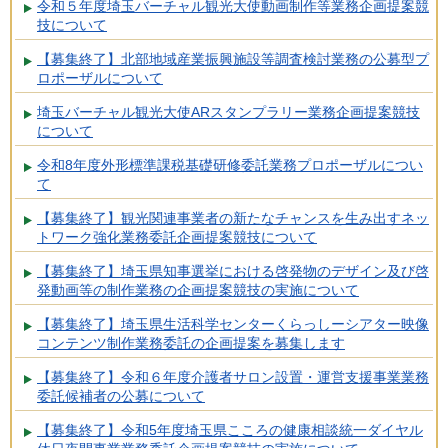
令和５年度埼玉バーチャル観光大使動画制作等業務企画提案競
技について
【募集終了】北部地域産業振興施設等調査検討業務の公募型プ
ロポーザルについて
埼玉バーチャル観光大使ARスタンプラリー業務企画提案競技
について
令和8年度外形標準課税基礎研修委託業務プロポーザルについ
て
【募集終了】観光関連事業者の新たなチャンスを生み出すネッ
トワーク強化業務委託企画提案競技について
【募集終了】埼玉県知事選挙における啓発物のデザイン及び啓
発動画等の制作業務の企画提案競技の実施について
【募集終了】埼玉県生活科学センターくらっしーシアター映像
コンテンツ制作業務委託の企画提案を募集します
【募集終了】令和６年度介護者サロン設置・運営支援事業業務
委託候補者の公募について
【募集終了】令和5年度埼玉県こころの健康相談統一ダイヤル