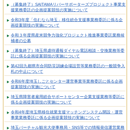
（募集終了）SAITAMAリバーサポーターズプロジェクト事業支
援業務委託の企画提案競技の実施について
令和3年度「住むなら埼玉」移住総合支援事業務委託に係る企
画提案競技の実施について
令和３年度県産米競争力強化プロジェクト推進事業委託業務候
補者の公募
（募集終了）埼玉県虐待通報ダイヤル電話相談・交換業務等委
託に係る企画提案競技の実施について
第42回九都県市合同防災訓練会場設営等業務委託の一般競争入
札の中止について
令和6年度埼玉しごとセンター運営事業等業務委託に係る企画
提案競技の実施について
埼玉県障害者雇用総合サポートセンター企業支援業務等委託に
係る企画提案競技の実施について
令和4年度埼玉県移住就業支援マッチングシステム開設・運営
事業業務委託に係る企画提案競技の実施について
埼玉バーチャル観光大使事務局・SNS等での情報発信運営業務