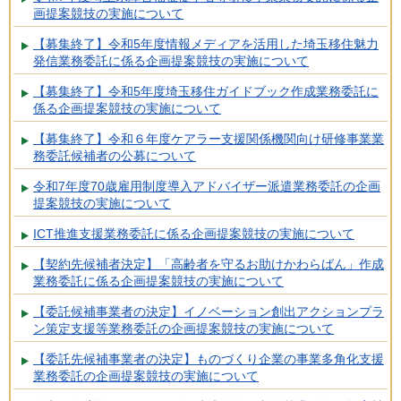
画提案競技の実施について
【募集終了】令和5年度情報メディアを活用した埼玉移住魅力
発信業務委託に係る企画提案競技の実施について
【募集終了】令和5年度埼玉移住ガイドブック作成業務委託に
係る企画提案競技の実施について
【募集終了】令和６年度ケアラー支援関係機関向け研修事業業
務委託候補者の公募について
令和7年度70歳雇用制度導入アドバイザー派遣業務委託の企画
提案競技の実施について
ICT推進支援業務委託に係る企画提案競技の実施について
【契約先候補者決定】「高齢者を守るお助けかわらばん」作成
業務委託に係る企画提案競技の実施について
【委託候補事業者の決定】イノベーション創出アクションプラ
ン策定支援等業務委託の企画提案競技の実施について
【委託先候補事業者の決定】ものづくり企業の事業多角化支援
業務委託の企画提案競技の実施について