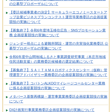
の公募型プロポーザルについて
【委託候補事業者の決定】サーキュラーエコノミースタートア
ップ企業ビジネスプランコンテスト運営等業務委託の企画提案
競技の実施について
【募集終了】令和6年度埼玉移住広告・SNSプロモーション業
務 企画提案競技の実施について
ジェンダー視点による避難所開設・運営の充実強化業務委託 公
募型プロポーザルの実施について
令和6年度中山間地域ふるさと事業調査研究事業（本庄市地域
住民活動支援）の業務委託候補者の選定結果について
【募集終了】ＳＡＩＴＡＭＡロボティクスセンター（仮称）管
理運営アドバイザリー業務委託の企画提案競技の実施について
【募集終了】コバトンALKOOマイレージコールセンター業務
に係る企画提案競技の実施について
メタバース基盤再構築・運営事業業務委託企画提案競技の実施
について
DX計画実行事業業務委託企画提案競技の実施について