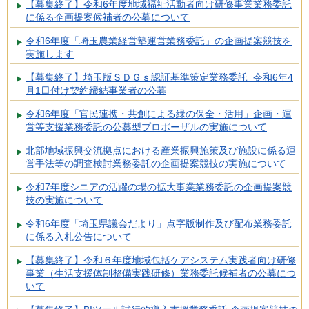
【募集終了】令和6年度地域福祉活動者向け研修事業業務委託
に係る企画提案候補者の公募について
令和6年度「埼玉農業経営塾運営業務委託」の企画提案競技を
実施します
【募集終了】埼玉版ＳＤＧｓ認証基準策定業務委託 令和6年4
月1日付け契約締結事業者の公募
令和6年度「官民連携・共創による緑の保全・活用」企画・運
営等支援業務委託の公募型プロポーザルの実施について
北部地域振興交流拠点における産業振興施策及び施設に係る運
営手法等の調査検討業務委託の企画提案競技の実施について
令和7年度シニアの活躍の場の拡大事業業務委託の企画提案競
技の実施について
令和6年度「埼玉県議会だより」点字版制作及び配布業務委託
に係る入札公告について
【募集終了】令和６年度地域包括ケアシステム実践者向け研修
事業（生活支援体制整備実践研修）業務委託候補者の公募につ
いて