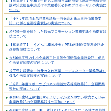
【募集終了】令和５年度第２回埼玉県医療提供施設光熱費等高
騰対策支援金申請受付等業務委託公募型プロポーザルの実施に
ついて
「令和5年度埼玉県児童相談所一時保護所第三者評価業務委
託」に係る企画提案競技の実施について
渋沢栄一翁を軸とした観光プロモーション業務委託企画提案競
技について
【募集終了】「うどん共和国埼玉」PR動画制作等業務委託企
画提案競技について
令和6年度県内中小企業若手社員等合同研修会業務委託に係る
企画提案競技の実施について
埼玉県妊婦緊急一時受け入れ事業コーディネーター業務委託に
係る企画提案競技の実施について
「令和6年度スポーツビジネス相談対応等業務委託」企画提案
競技の実施について
令和6年度埼玉県性的マイノリティが働きやすい環境づくり事
業業務委託の企画提案競技の実施について
令和6年度埼玉県LINE、電話及びメタバースによる性の多様性