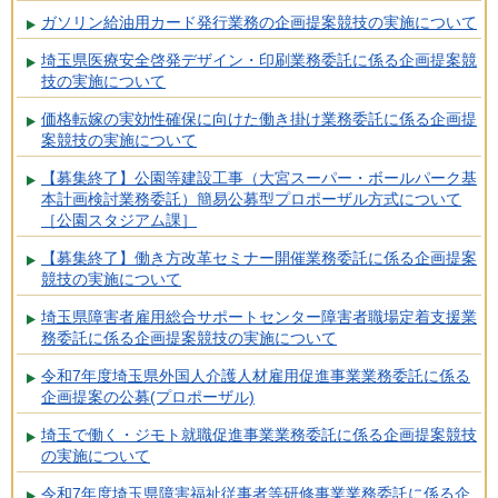
ガソリン給油用カード発行業務の企画提案競技の実施について
埼玉県医療安全啓発デザイン・印刷業務委託に係る企画提案競
技の実施について
価格転嫁の実効性確保に向けた働き掛け業務委託に係る企画提
案競技の実施について
【募集終了】公園等建設工事（大宮スーパー・ボールパーク基
本計画検討業務委託）簡易公募型プロポーザル方式について
［公園スタジアム課］
【募集終了】働き方改革セミナー開催業務委託に係る企画提案
競技の実施について
埼玉県障害者雇用総合サポートセンター障害者職場定着支援業
務委託に係る企画提案競技の実施について
令和7年度埼玉県外国人介護人材雇用促進事業業務委託に係る
企画提案の公募(プロポーザル)
埼玉で働く・ジモト就職促進事業業務委託に係る企画提案競技
の実施について
令和7年度埼玉県障害福祉従事者等研修事業業務委託に係る企