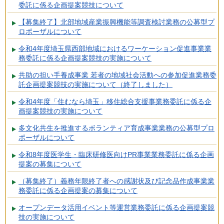
委託に係る企画提案競技について
【募集終了】北部地域産業振興機能等調査検討業務の公募型プ
ロポーザルについて
令和4年度埼玉県西部地域におけるワーケーション促進事業業
務委託に係る企画提案競技の実施について
共助の担い手養成事業 若者の地域社会活動への参加促進業務委
託企画提案競技の実施について（終了しました）
令和4年度「住むなら埼玉」移住総合支援事業務委託に係る企
画提案競技の実施について
多文化共生を推進するボランティア育成事業業務の公募型プロ
ポーザルについて
令和8年度医学生・臨床研修医向けPR事業業務委託に係る企画
提案の募集について
（募集終了）義務年限終了者への感謝状及び記念品作成事業業
務委託に係る企画提案の募集について
オープンデータ活用イベント等運営業務委託に係る企画提案競
技の実施について