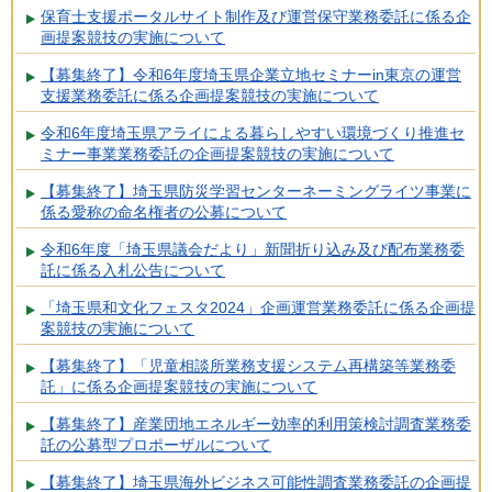
保育士支援ポータルサイト制作及び運営保守業務委託に係る企
画提案競技の実施について
【募集終了】令和6年度埼玉県企業立地セミナーin東京の運営
支援業務委託に係る企画提案競技の実施について
令和6年度埼玉県アライによる暮らしやすい環境づくり推進セ
ミナー事業業務委託の企画提案競技の実施について
【募集終了】埼玉県防災学習センターネーミングライツ事業に
係る愛称の命名権者の公募について
令和6年度「埼玉県議会だより」新聞折り込み及び配布業務委
託に係る入札公告について
「埼玉県和文化フェスタ2024」企画運営業務委託に係る企画提
案競技の実施について
【募集終了】「児童相談所業務支援システム再構築等業務委
託」に係る企画提案競技の実施について
【募集終了】産業団地エネルギー効率的利用策検討調査業務委
託の公募型プロポーザルについて
【募集終了】埼玉県海外ビジネス可能性調査業務委託の企画提