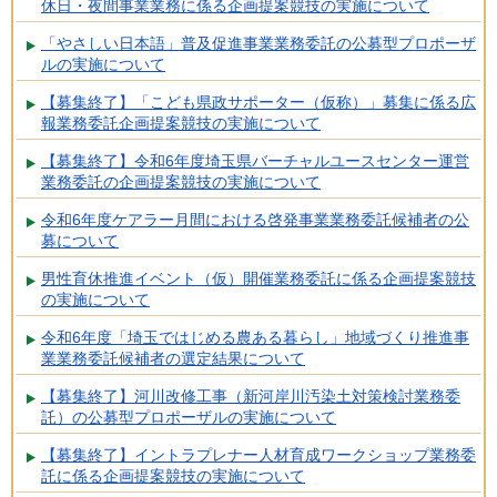
休日・夜間事業業務に係る企画提案競技の実施について
「やさしい日本語」普及促進事業業務委託の公募型プロポーザ
ルの実施について
【募集終了】「こども県政サポーター（仮称）」募集に係る広
報業務委託企画提案競技の実施について
【募集終了】令和6年度埼玉県バーチャルユースセンター運営
業務委託の企画提案競技の実施について
令和6年度ケアラー月間における啓発事業業務委託候補者の公
募について
男性育休推進イベント（仮）開催業務委託に係る企画提案競技
の実施について
令和6年度「埼玉ではじめる農ある暮らし」地域づくり推進事
業業務委託候補者の選定結果について
【募集終了】河川改修工事（新河岸川汚染土対策検討業務委
託）の公募型プロポーザルの実施について
【募集終了】イントラプレナー人材育成ワークショップ業務委
託に係る企画提案競技の実施について