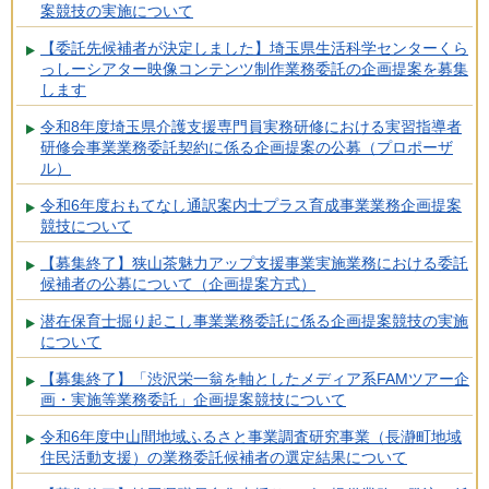
案競技の実施について
【委託先候補者が決定しました】埼玉県生活科学センターくら
っしーシアター映像コンテンツ制作業務委託の企画提案を募集
します
令和8年度埼玉県介護支援専門員実務研修における実習指導者
研修会事業業務委託契約に係る企画提案の公募（プロポーザ
ル）
令和6年度おもてなし通訳案内士プラス育成事業業務企画提案
競技について
【募集終了】狭山茶魅力アップ支援事業実施業務における委託
候補者の公募について（企画提案方式）
潜在保育士掘り起こし事業業務委託に係る企画提案競技の実施
について
【募集終了】「渋沢栄一翁を軸としたメディア系FAMツアー企
画・実施等業務委託」企画提案競技について
令和6年度中山間地域ふるさと事業調査研究事業（長瀞町地域
住民活動支援）の業務委託候補者の選定結果について