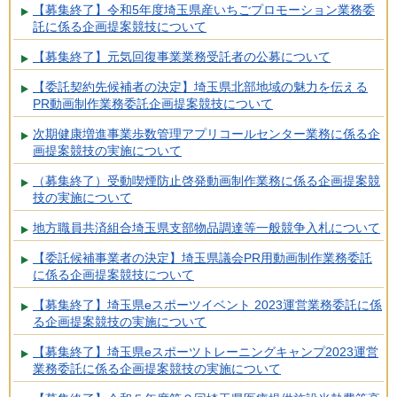
【募集終了】令和5年度埼玉県産いちごプロモーション業務委
託に係る企画提案競技について
【募集終了】元気回復事業業務受託者の公募について
【委託契約先候補者の決定】埼玉県北部地域の魅力を伝える
PR動画制作業務委託企画提案競技について
次期健康増進事業歩数管理アプリコールセンター業務に係る企
画提案競技の実施について
（募集終了）受動喫煙防止啓発動画制作業務に係る企画提案競
技の実施について
地方職員共済組合埼玉県支部物品調達等一般競争入札について
【委託候補事業者の決定】埼玉県議会PR用動画制作業務委託
に係る企画提案競技について
【募集終了】埼玉県eスポーツイベント 2023運営業務委託に係
る企画提案競技の実施について
【募集終了】埼玉県eスポーツトレーニングキャンプ2023運営
業務委託に係る企画提案競技の実施について