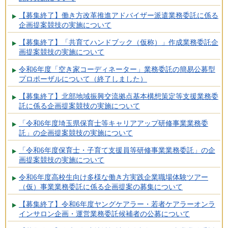
【募集終了】働き方改革推進アドバイザー派遣業務委託に係る
企画提案競技の実施について
【募集終了】「共育てハンドブック（仮称）」作成業務委託企
画提案競技の実施について
令和6年度「空き家コーディネーター」業務委託の簡易公募型
プロポーザルについて（終了しました）
【募集終了】北部地域振興交流拠点基本構想策定等支援業務委
託に係る企画提案競技の実施について
「令和6年度埼玉県保育士等キャリアアップ研修事業業務委
託」の企画提案競技の実施について
「令和6年度保育士・子育て支援員等研修事業業務委託」の企
画提案競技の実施について
令和6年度高校生向け多様な働き方実践企業職場体験ツアー
（仮）事業業務委託に係る企画提案の募集について
【募集終了】令和6年度ヤングケアラー・若者ケアラーオンラ
インサロン企画・運営業務委託候補者の公募について