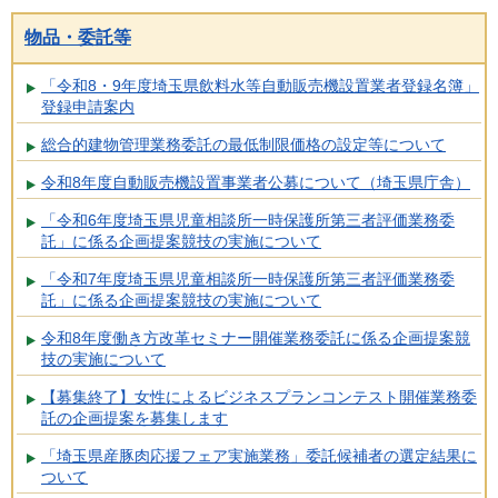
物品・委託等
「令和8・9年度埼玉県飲料水等自動販売機設置業者登録名簿」
登録申請案内
総合的建物管理業務委託の最低制限価格の設定等について
令和8年度自動販売機設置事業者公募について（埼玉県庁舎）
「令和6年度埼玉県児童相談所一時保護所第三者評価業務委
託」に係る企画提案競技の実施について
「令和7年度埼玉県児童相談所一時保護所第三者評価業務委
託」に係る企画提案競技の実施について
令和8年度働き方改革セミナー開催業務委託に係る企画提案競
技の実施について
【募集終了】女性によるビジネスプランコンテスト開催業務委
託の企画提案を募集します
「埼玉県産豚肉応援フェア実施業務」委託候補者の選定結果に
ついて