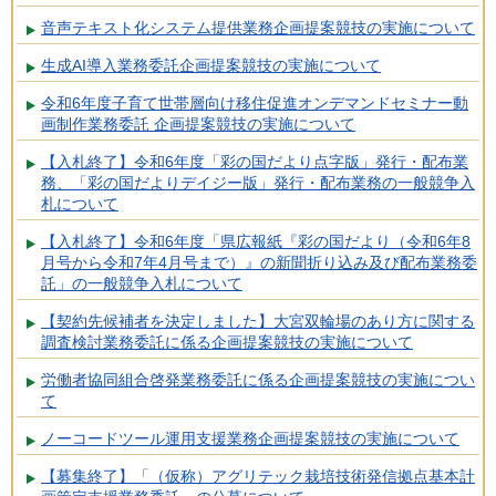
音声テキスト化システム提供業務企画提案競技の実施について
生成AI導入業務委託企画提案競技の実施について
令和6年度子育て世帯層向け移住促進オンデマンドセミナー動
画制作業務委託 企画提案競技の実施について
【入札終了】令和6年度「彩の国だより点字版」発行・配布業
務、「彩の国だよりデイジー版」発行・配布業務の一般競争入
札について
【入札終了】令和6年度「県広報紙『彩の国だより（令和6年8
月号から令和7年4月号まで）』の新聞折り込み及び配布業務委
託」の一般競争入札について
【契約先候補者を決定しました】大宮双輪場のあり方に関する
調査検討業務委託に係る企画提案競技の実施について
労働者協同組合啓発業務委託に係る企画提案競技の実施につい
て
ノーコードツール運用支援業務企画提案競技の実施について
【募集終了】「（仮称）アグリテック栽培技術発信拠点基本計