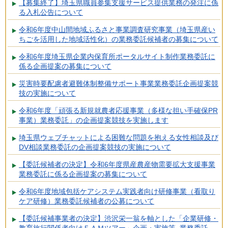
【募集終了】埼玉県職員参集支援サービス提供業務の発注に係
る入札公告について
令和6年度中山間地域ふるさと事業調査研究事業（埼玉県産い
ちごを活用した地域活性化）の業務委託候補者の募集について
令和6年度埼玉県企業内保育所ポータルサイト制作業務委託に
係る企画提案の募集について
災害時要配慮者避難体制整備サポート事業業務委託企画提案競
技の実施について
令和6年度「頑張る新規就農者応援事業（多様な担い手確保PR
事業）業務委託」の企画提案競技を実施します
埼玉県ウェブチャットによる困難な問題を抱える女性相談及び
DV相談業務委託の企画提案競技の実施について
【委託候補者の決定】令和6年度県産農産物需要拡大支援事業
業務委託に係る企画提案の募集について
令和6年度地域包括ケアシステム実践者向け研修事業（看取り
ケア研修）業務委託候補者の公募について
【委託候補事業者の決定】渋沢栄一翁を軸とした「企業研修・
教育旅行関係者向けＦＡＭツアー」企画・実施等 業務委託