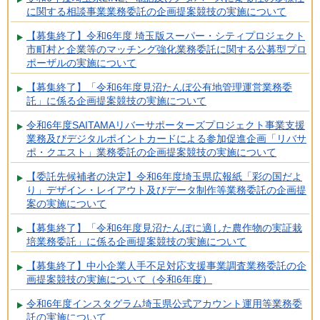
に関する相談事業業務委託の企画提案競技の実施について
【募集終了】令和6年度 埼玉版スーパー・シティプロジェクト
市町村と企業等のマッチング強化業務委託に関する公募型プロ
ポーザルの実施について
【募集終了】「令和6年度見沼たんぼ公有地管理運営業務委
託」に係る企画提案競技の実施について
令和6年度SAITAMAリバーサポーターズプロジェクト事業支援
業務及びデジタルポイントカードによる参加促進企画「リバサ
ポ・クエスト」業務委託の企画提案競技の実施について
【委託先候補者の決定】令和6年度埼玉県広報紙「彩の国だよ
り」デザイン・レイアウト及びデータ制作等業務委託の企画提
案の実施について
【募集終了】「令和6年度見沼たんぼに適した農作物の実証栽
培業務委託」に係る企画提案競技の実施について
【募集終了】中小企業人手不足対応支援事業調査業務委託の企
画提案競技の実施について（令和6年度）
令和6年度インスタグラム埼玉県公式アカウント運用等業務委
託の実施について