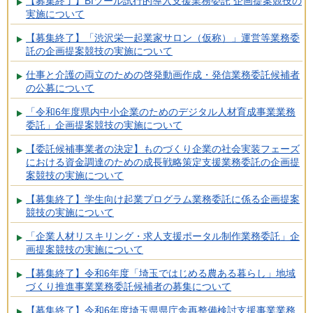
【募集終了】BIツール試行的導入支援業務委託 企画提案競技の
実施について
【募集終了】「渋沢栄一起業家サロン（仮称）」運営等業務委
託の企画提案競技の実施について
仕事と介護の両立のための啓発動画作成・発信業務委託候補者
の公募について
「令和6年度県内中小企業のためのデジタル人材育成事業業務
委託」企画提案競技の実施について
【委託候補事業者の決定】ものづくり企業の社会実装フェーズ
における資金調達のための成長戦略策定支援業務委託の企画提
案競技の実施について
【募集終了】学生向け起業プログラム業務委託に係る企画提案
競技の実施について
「企業人材リスキリング・求人支援ポータル制作業務委託」企
画提案競技の実施について
【募集終了】令和6年度「埼玉ではじめる農ある暮らし」地域
づくり推進事業業務委託候補者の募集について
【募集終了】令和6年度埼玉県県庁舎再整備検討支援事業業務