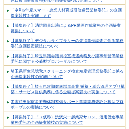
休日夜間事業業務委託企画提案競技の実施について
「令和6年度スマート農業人材育成研修運営業務委託」の企画
提案競技を実施します
【募集終了】消防団員出演によるPR動画作成業務の企画提案
募集について
【募集終了】デジタルライブラリーの先進事例調査に係る業務
委託企画提案競技について
【募集終了】埼玉県議会議員控室接遇業務及び議事堂警備業務
委託に関する公募型プロポーザルについて
埼玉県新生児聴覚スクリーニング検査精度管理業務委託に係る
企画提案競技の実施について
【募集終了】埼玉県次期健康増進事業 栄養・総合管理アプリ構
築・サービス提供業務に係る企画提案競技の実施について
災害時要配慮者避難体制整備サポート事業業務委託公募型プロ
ポーザルの実施について
【募集終了】「（仮称）渋沢栄一起業家サロン」活用促進事業
業務委託の企画提案競技の実施について