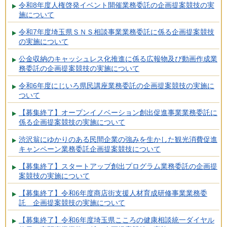
令和8年度人権啓発イベント開催業務委託の企画提案競技の実
施について
令和7年度埼玉県ＳＮＳ相談事業業務委託に係る企画提案競技
の実施について
公金収納のキャッシュレス化推進に係る広報物及び動画作成業
務委託の企画提案競技の実施について
令和6年度にじいろ県民講座業務委託の企画提案競技の実施に
ついて
【募集終了】オープンイノベーション創出促進事業業務委託に
係る企画提案競技の実施について
渋沢翁にゆかりのある民間企業の強みを生かした観光消費促進
キャンペーン業務委託企画提案競技について
【募集終了】スタートアップ創出プログラム業務委託の企画提
案競技の実施について
【募集終了】令和6年度商店街支援人材育成研修事業業務委
託 企画提案競技の実施について
【募集終了】令和6年度埼玉県こころの健康相談統一ダイヤル