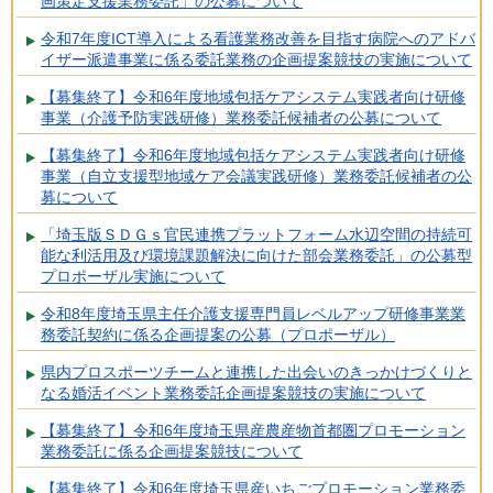
画策定支援業務委託」の公募について
令和7年度ICT導入による看護業務改善を目指す病院へのアドバ
イザー派遣事業に係る委託業務の企画提案競技の実施について
【募集終了】令和6年度地域包括ケアシステム実践者向け研修
事業（介護予防実践研修）業務委託候補者の公募について
【募集終了】令和6年度地域包括ケアシステム実践者向け研修
事業（自立支援型地域ケア会議実践研修）業務委託候補者の公
募について
「埼玉版ＳＤＧｓ官民連携プラットフォーム水辺空間の持続可
能な利活用及び環境課題解決に向けた部会業務委託」の公募型
プロポーザル実施について
令和8年度埼玉県主任介護支援専門員レベルアップ研修事業業
務委託契約に係る企画提案の公募（プロポーザル）
県内プロスポーツチームと連携した出会いのきっかけづくりと
なる婚活イベント業務委託企画提案競技の実施について
【募集終了】令和6年度埼玉県産農産物首都圏プロモーション
業務委託に係る企画提案競技について
【募集終了】令和6年度埼玉県産いちごプロモーション業務委