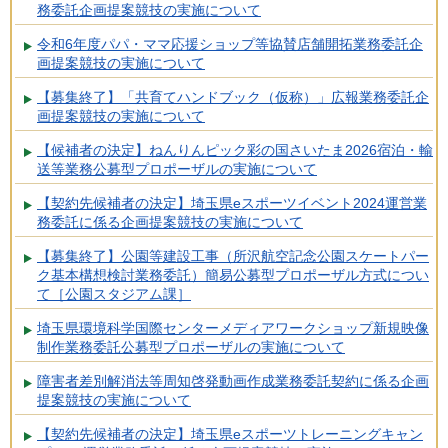
務委託企画提案競技の実施について
令和6年度パパ・ママ応援ショップ等協賛店舗開拓業務委託企
画提案競技の実施について
【募集終了】「共育てハンドブック（仮称）」広報業務委託企
画提案競技の実施について
【候補者の決定】ねんりんピック彩の国さいたま2026宿泊・輸
送等業務公募型プロポーザルの実施について
【契約先候補者の決定】埼玉県eスポーツイベント2024運営業
務委託に係る企画提案競技の実施について
【募集終了】公園等建設工事（所沢航空記念公園スケートパー
ク基本構想検討業務委託）簡易公募型プロポーザル方式につい
て［公園スタジアム課］
埼玉県環境科学国際センターメディアワークショップ新規映像
制作業務委託公募型プロポーザルの実施について
障害者差別解消法等周知啓発動画作成業務委託契約に係る企画
提案競技の実施について
【契約先候補者の決定】埼玉県eスポーツトレーニングキャン