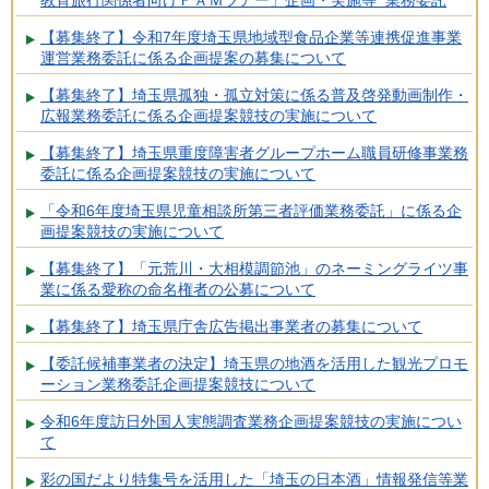
【募集終了】令和7年度埼玉県地域型食品企業等連携促進事業
運営業務委託に係る企画提案の募集について
【募集終了】埼玉県孤独・孤立対策に係る普及啓発動画制作・
広報業務委託に係る企画提案競技の実施について
【募集終了】埼玉県重度障害者グループホーム職員研修事業務
委託に係る企画提案競技の実施について
「令和6年度埼玉県児童相談所第三者評価業務委託」に係る企
画提案競技の実施について
【募集終了】「元荒川・大相模調節池」のネーミングライツ事
業に係る愛称の命名権者の公募について
【募集終了】埼玉県庁舎広告掲出事業者の募集について
【委託候補事業者の決定】埼玉県の地酒を活用した観光プロモ
ーション業務委託企画提案競技について
令和6年度訪日外国人実態調査業務企画提案競技の実施につい
て
彩の国だより特集号を活用した「埼玉の日本酒」情報発信等業