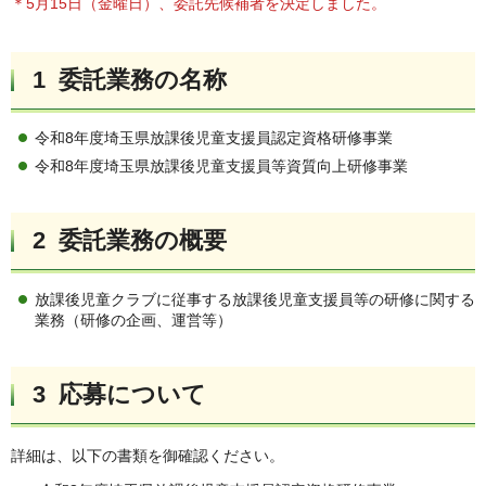
＊5月15日（金曜日）、委託先候補者を決定しました。
1 委託業務の名称
令和8年度埼玉県放課後児童支援員認定資格研修事業
令和8年度埼玉県放課後児童支援員等資質向上研修事業
2 委託業務の概要
放課後児童クラブに従事する放課後児童支援員等の研修に関する
業務（研修の企画、運営等）
3 応募について
詳細は、以下の書類を御確認ください。