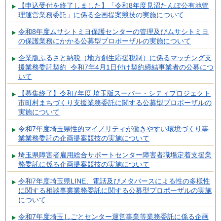
【申込受付を終了しました】「令和8年度見沼たんぼ公有地管
理運営業務委託」に係る企画提案競技の実施について
令和8年度ムサシトミヨ保護センターの管理及びムサシトミヨ
の保護業務にかかる公募型プロポーザルの実施について
企業版ふるさと納税（地方創生応援税制）に係るマッチング支
援業務委託契約 令和7年4月1日付け契約締結事業者の公募につ
いて
【募集終了】令和7年度 埼玉版スーパー・シティプロジェクト
市町村まちづくり支援業務委託に関する公募型プロポーザルの
実施について
令和7年度埼玉県性的マイノリティが働きやすい環境づくり事
業業務委託の企画提案競技の実施について
埼玉県障害者雇用総合サポートセンター障害者職場定着支援業
務委託に係る企画提案競技の実施について
令和7年度埼玉県LINE、電話及びメタバースによる性の多様性
に関する相談事業業務委託に関する公募型プロポーザルの実施
について
令和7年度埼玉しごとセンター運営事業等業務委託に係る企画