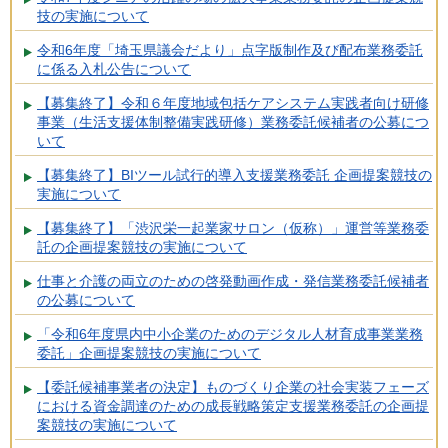
技の実施について
令和6年度「埼玉県議会だより」点字版制作及び配布業務委託
に係る入札公告について
【募集終了】令和６年度地域包括ケアシステム実践者向け研修
事業（生活支援体制整備実践研修）業務委託候補者の公募につ
いて
【募集終了】BIツール試行的導入支援業務委託 企画提案競技の
実施について
【募集終了】「渋沢栄一起業家サロン（仮称）」運営等業務委
託の企画提案競技の実施について
仕事と介護の両立のための啓発動画作成・発信業務委託候補者
の公募について
「令和6年度県内中小企業のためのデジタル人材育成事業業務
委託」企画提案競技の実施について
【委託候補事業者の決定】ものづくり企業の社会実装フェーズ
における資金調達のための成長戦略策定支援業務委託の企画提
案競技の実施について