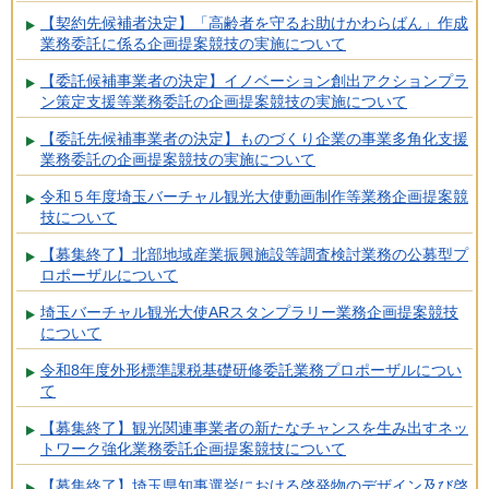
【契約先候補者決定】「高齢者を守るお助けかわらばん」作成
業務委託に係る企画提案競技の実施について
【委託候補事業者の決定】イノベーション創出アクションプラ
ン策定支援等業務委託の企画提案競技の実施について
【委託先候補事業者の決定】ものづくり企業の事業多角化支援
業務委託の企画提案競技の実施について
令和５年度埼玉バーチャル観光大使動画制作等業務企画提案競
技について
【募集終了】北部地域産業振興施設等調査検討業務の公募型プ
ロポーザルについて
埼玉バーチャル観光大使ARスタンプラリー業務企画提案競技
について
令和8年度外形標準課税基礎研修委託業務プロポーザルについ
て
【募集終了】観光関連事業者の新たなチャンスを生み出すネッ
トワーク強化業務委託企画提案競技について
【募集終了】埼玉県知事選挙における啓発物のデザイン及び啓