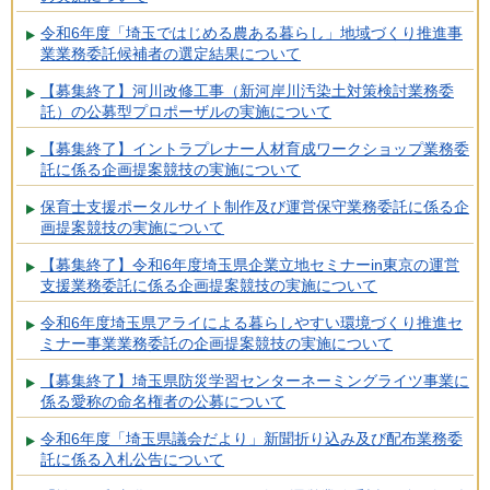
令和6年度「埼玉ではじめる農ある暮らし」地域づくり推進事
業業務委託候補者の選定結果について
【募集終了】河川改修工事（新河岸川汚染土対策検討業務委
託）の公募型プロポーザルの実施について
【募集終了】イントラプレナー人材育成ワークショップ業務委
託に係る企画提案競技の実施について
保育士支援ポータルサイト制作及び運営保守業務委託に係る企
画提案競技の実施について
【募集終了】令和6年度埼玉県企業立地セミナーin東京の運営
支援業務委託に係る企画提案競技の実施について
令和6年度埼玉県アライによる暮らしやすい環境づくり推進セ
ミナー事業業務委託の企画提案競技の実施について
【募集終了】埼玉県防災学習センターネーミングライツ事業に
係る愛称の命名権者の公募について
令和6年度「埼玉県議会だより」新聞折り込み及び配布業務委
託に係る入札公告について