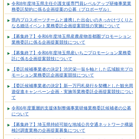
令和8年度埼玉県主任介護支援専門員レベルアップ研修事業業
務委託契約に係る企画提案の公募（プロポーザル）
県内プロスポーツチームと連携した出会いのきっかけづくりと
なる婚活イベント業務委託企画提案競技の実施について
【募集終了】令和6年度埼玉県産農産物首都圏プロモーション
業務委託に係る企画提案競技について
【募集終了】令和6年度埼玉県産いちごプロモーション業務委
託に係る企画提案競技について
【委託候補事業者の決定】渋沢栄一翁を軸とした広域観光プロ
モーション業務委託企画提案競技について
【委託候補事業者の決定】新一万円札発行を契機とした観光周
遊促進キャンペーン企画・実施等業務委託企画提案競技につい
て
令和6年度重層的支援体制整備事業研修業務委託候補者の公募
について
【募集終了】埼玉県持続可能な地域公共交通ネットワーク構築
検討調査業務の企画提案募集について