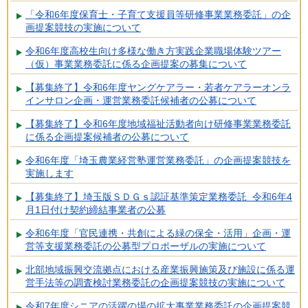
「令和6年度保育士・子育て支援員等研修事業業務委託」の企
画提案競技の実施について
令和6年度高校生向け多様な働き方実践企業職場体験ツアー
（仮）事業業務委託に係る企画提案の募集について
【募集終了】令和6年度ヤングケアラー・若者ケアラーオンラ
インサロン企画・運営業務委託候補者の公募について
【募集終了】令和6年度地域福祉活動者向け研修事業業務委託
に係る企画提案候補者の公募について
令和6年度「埼玉農業経営塾運営業務委託」の企画提案競技を
実施します
【募集終了】埼玉版ＳＤＧｓ認証基準策定業務委託 令和6年4
月1日付け契約締結事業者の公募
令和6年度「官民連携・共創による緑の保全・活用」企画・運
営等支援業務委託の公募型プロポーザルの実施について
北部地域振興交流拠点における産業振興施策及び施設に係る運
営手法等の調査検討業務委託の企画提案競技の実施について
令和7年度シニアの活躍の場の拡大事業業務委託の企画提案競