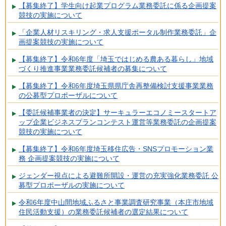
【募集終了】学生向け起業プログラム業務委託に係る企画提案
競技の実施について
「企業人材リスキリング・求人支援ポータル制作業務委託」企
画提案競技の実施について
【募集終了】令和6年度「埼玉ではじめる農ある暮らし」地域
づくり推進事業業務委託候補者の募集について
【募集終了】令和6年度埼玉県県庁舎再整備検討支援事業業務
の公募型プロポーザルについて
【委託候補事業者の決定】サーキュラーエコノミースタートア
ップ企業ビジネスプランコンテスト運営等業務委託の企画提案
競技の実施について
【募集終了】令和6年度埼玉移住広告・SNSプロモーション業
務 企画提案競技の実施について
ジェンダー視点による避難所開設・運営の充実強化業務委託 公
募型プロポーザルの実施について
令和6年度中山間地域ふるさと事業調査研究事業（本庄市地域
住民活動支援）の業務委託候補者の選定結果について