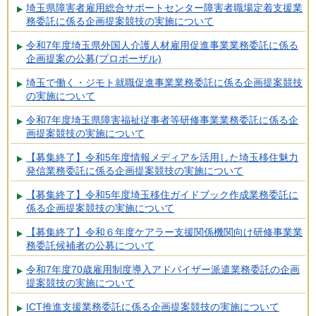
埼玉県障害者雇用総合サポートセンター障害者職場定着支援業
務委託に係る企画提案競技の実施について
令和7年度埼玉県外国人介護人材雇用促進事業業務委託に係る
企画提案の公募(プロポーザル)
埼玉で働く・ジモト就職促進事業業務委託に係る企画提案競技
の実施について
令和7年度埼玉県障害福祉従事者等研修事業業務委託に係る企
画提案競技の実施について
【募集終了】令和5年度情報メディアを活用した埼玉移住魅力
発信業務委託に係る企画提案競技の実施について
【募集終了】令和5年度埼玉移住ガイドブック作成業務委託に
係る企画提案競技の実施について
【募集終了】令和６年度ケアラー支援関係機関向け研修事業業
務委託候補者の公募について
令和7年度70歳雇用制度導入アドバイザー派遣業務委託の企画
提案競技の実施について
ICT推進支援業務委託に係る企画提案競技の実施について