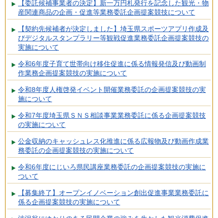
【委託候補事業者の決定】新一万円札発行を記念した観光・物
産関連商品の企画・促進等業務委託企画提案競技について
【契約先候補者が決定しました】埼玉県スポーツアプリ作成及
びデジタルスタンプラリー等観戦促進業務委託企画提案競技の
実施について
令和6年度子育て世帯向け移住促進に係る情報発信及び動画制
作業務企画提案競技の実施について
令和8年度人権啓発イベント開催業務委託の企画提案競技の実
施について
令和7年度埼玉県ＳＮＳ相談事業業務委託に係る企画提案競技
の実施について
公金収納のキャッシュレス化推進に係る広報物及び動画作成業
務委託の企画提案競技の実施について
令和6年度にじいろ県民講座業務委託の企画提案競技の実施に
ついて
【募集終了】オープンイノベーション創出促進事業業務委託に
係る企画提案競技の実施について