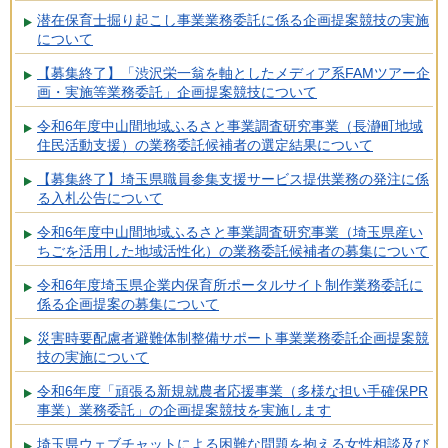
潜在保育士掘り起こし事業業務委託に係る企画提案競技の実施
について
【募集終了】「渋沢栄一翁を軸としたメディア系FAMツアー企
画・実施等業務委託」企画提案競技について
令和6年度中山間地域ふるさと事業調査研究事業（長瀞町地域
住民活動支援）の業務委託候補者の選定結果について
【募集終了】埼玉県職員参集支援サービス提供業務の発注に係
る入札公告について
令和6年度中山間地域ふるさと事業調査研究事業（埼玉県産い
ちごを活用した地域活性化）の業務委託候補者の募集について
令和6年度埼玉県企業内保育所ポータルサイト制作業務委託に
係る企画提案の募集について
災害時要配慮者避難体制整備サポート事業業務委託企画提案競
技の実施について
令和6年度「頑張る新規就農者応援事業（多様な担い手確保PR
事業）業務委託」の企画提案競技を実施します
埼玉県ウェブチャットによる困難な問題を抱える女性相談及び