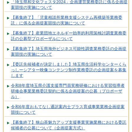
「埼玉県和文化フェスタ2024」企画運営業務委託に係る企画提
案競技の実施について
【募集終了】「児童相談所業務支援システム再構築等業務委
託」に係る企画提案競技の実施について
【募集終了】産業団地エネルギー効率的利用策検討調査業務委
託の公募型プロポーザルについて
【募集終了】埼玉県海外ビジネス可能性調査業務委託の企画提
案競技の実施について
【委託先候補者が決定しました】埼玉県生活科学センターくら
っしーシアター映像コンテンツ制作業務委託の企画提案を募集
します
令和8年度埼玉県介護支援専門員実務研修における実習指導者
研修会事業業務委託契約に係る企画提案の公募（プロポーザ
ル）
令和6年度おもてなし通訳案内士プラス育成事業業務企画提案
競技について
【募集終了】狭山茶魅力アップ支援事業実施業務における委託
候補者の公募について（企画提案方式）