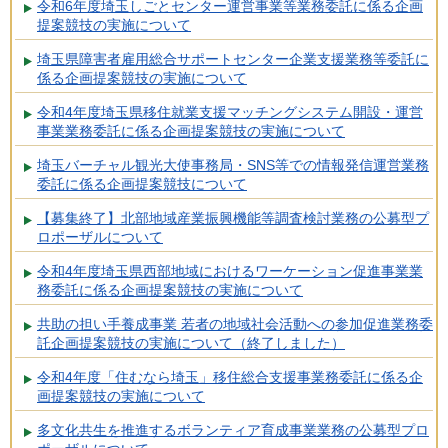
令和6年度埼玉しごとセンター運営事業等業務委託に係る企画
提案競技の実施について
埼玉県障害者雇用総合サポートセンター企業支援業務等委託に
係る企画提案競技の実施について
令和4年度埼玉県移住就業支援マッチングシステム開設・運営
事業業務委託に係る企画提案競技の実施について
埼玉バーチャル観光大使事務局・SNS等での情報発信運営業務
委託に係る企画提案競技について
【募集終了】北部地域産業振興機能等調査検討業務の公募型プ
ロポーザルについて
令和4年度埼玉県西部地域におけるワーケーション促進事業業
務委託に係る企画提案競技の実施について
共助の担い手養成事業 若者の地域社会活動への参加促進業務委
託企画提案競技の実施について（終了しました）
令和4年度「住むなら埼玉」移住総合支援事業務委託に係る企
画提案競技の実施について
多文化共生を推進するボランティア育成事業業務の公募型プロ