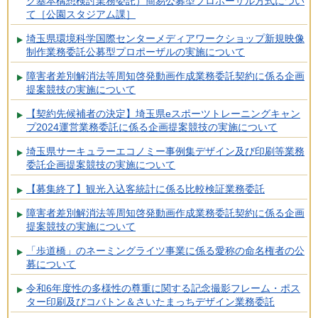
ク基本構想検討業務委託）簡易公募型プロポーザル方式につい
て［公園スタジアム課］
埼玉県環境科学国際センターメディアワークショップ新規映像
制作業務委託公募型プロポーザルの実施について
障害者差別解消法等周知啓発動画作成業務委託契約に係る企画
提案競技の実施について
【契約先候補者の決定】埼玉県eスポーツトレーニングキャン
プ2024運営業務委託に係る企画提案競技の実施について
埼玉県サーキュラーエコノミー事例集デザイン及び印刷等業務
委託企画提案競技の実施について
【募集終了】観光入込客統計に係る比較検証業務委託
障害者差別解消法等周知啓発動画作成業務委託契約に係る企画
提案競技の実施について
「歩道橋」のネーミングライツ事業に係る愛称の命名権者の公
募について
令和6年度性の多様性の尊重に関する記念撮影フレーム・ポス
ター印刷及びコバトン＆さいたまっちデザイン業務委託