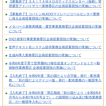
【募集終了】ＳＡＩＴＡＭＡロボティクスセンター（仮称）管
理運営アドバイザリー業務委託の企画提案競技の実施について
【募集終了】コバトンALKOOマイレージコールセンター業務
に係る企画提案競技の実施について
メタバース基盤再構築・運営事業業務委託企画提案競技の実施
について
DX計画実行事業業務委託企画提案競技の実施について
音声テキスト化システム提供業務企画提案競技の実施について
生成AI導入業務委託企画提案競技の実施について
令和6年度子育て世帯層向け移住促進オンデマンドセミナー動
画制作業務委託 企画提案競技の実施について
【入札終了】令和6年度「彩の国だより点字版」発行・配布業
務、「彩の国だよりデイジー版」発行・配布業務の一般競争入
札について
【入札終了】令和6年度「県広報紙『彩の国だより（令和6年8
月号から令和7年4月号まで）』の新聞折り込み及び配布業務委
託」の一般競争入札について