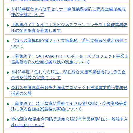
令和8年度働き方改革セミナー開催業務委託に係る企画提案競
技の実施について
【募集終了】女性によるビジネスプランコンテスト開催業務委
託の企画提案を募集します
「埼玉県産豚肉応援フェア実施業務」委託候補者の選定結果に
ついて
（募集終了）SAITAMAリバーサポーターズプロジェクト事業支
援業務委託の企画提案競技の実施について
令和3年度「住むなら埼玉」移住総合支援事業務委託に係る企
画提案競技の実施について
令和３年度県産米競争力強化プロジェクト推進事業委託業務候
補者の公募
（募集終了）埼玉県虐待通報ダイヤル電話相談・交換業務等委
託に係る企画提案競技の実施について
第42回九都県市合同防災訓練会場設営等業務委託の一般競争入
札の中止について