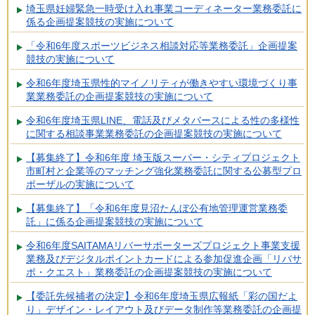
埼玉県妊婦緊急一時受け入れ事業コーディネーター業務委託に
係る企画提案競技の実施について
「令和6年度スポーツビジネス相談対応等業務委託」企画提案
競技の実施について
令和6年度埼玉県性的マイノリティが働きやすい環境づくり事
業業務委託の企画提案競技の実施について
令和6年度埼玉県LINE、電話及びメタバースによる性の多様性
に関する相談事業業務委託の企画提案競技の実施について
【募集終了】令和6年度 埼玉版スーパー・シティプロジェクト
市町村と企業等のマッチング強化業務委託に関する公募型プロ
ポーザルの実施について
【募集終了】「令和6年度見沼たんぼ公有地管理運営業務委
託」に係る企画提案競技の実施について
令和6年度SAITAMAリバーサポーターズプロジェクト事業支援
業務及びデジタルポイントカードによる参加促進企画「リバサ
ポ・クエスト」業務委託の企画提案競技の実施について
【委託先候補者の決定】令和6年度埼玉県広報紙「彩の国だよ
り」デザイン・レイアウト及びデータ制作等業務委託の企画提