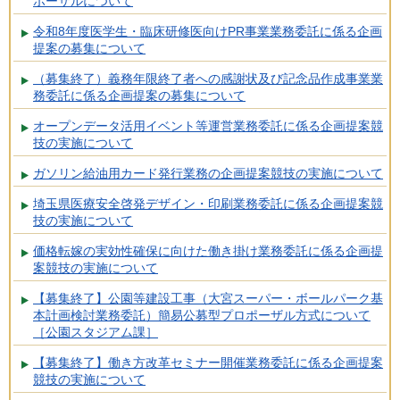
ポーザルについて
令和8年度医学生・臨床研修医向けPR事業業務委託に係る企画
提案の募集について
（募集終了）義務年限終了者への感謝状及び記念品作成事業業
務委託に係る企画提案の募集について
オープンデータ活用イベント等運営業務委託に係る企画提案競
技の実施について
ガソリン給油用カード発行業務の企画提案競技の実施について
埼玉県医療安全啓発デザイン・印刷業務委託に係る企画提案競
技の実施について
価格転嫁の実効性確保に向けた働き掛け業務委託に係る企画提
案競技の実施について
【募集終了】公園等建設工事（大宮スーパー・ボールパーク基
本計画検討業務委託）簡易公募型プロポーザル方式について
［公園スタジアム課］
【募集終了】働き方改革セミナー開催業務委託に係る企画提案
競技の実施について