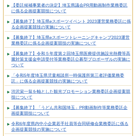
【委託候補事業者の決定】埼玉県議会PR用動画制作業務委託
に係る企画提案競技について
【募集終了】埼玉県eスポーツイベント 2023運営業務委託に係
る企画提案競技の実施について
【募集終了】埼玉県eスポーツトレーニングキャンプ2023運営
業務委託に係る企画提案競技の実施について
【募集終了】令和５年度第２回埼玉県医療提供施設光熱費等高
騰対策支援金申請受付等業務委託公募型プロポーザルの実施に
ついて
「令和5年度埼玉県児童相談所一時保護所第三者評価業務委
託」に係る企画提案競技の実施について
渋沢栄一翁を軸とした観光プロモーション業務委託企画提案競
技について
【募集終了】「うどん共和国埼玉」PR動画制作等業務委託企
画提案競技について
令和6年度県内中小企業若手社員等合同研修会業務委託に係る
企画提案競技の実施について