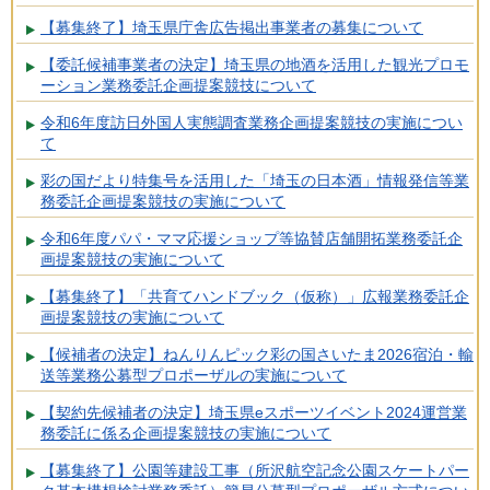
【募集終了】埼玉県庁舎広告掲出事業者の募集について
【委託候補事業者の決定】埼玉県の地酒を活用した観光プロモ
ーション業務委託企画提案競技について
令和6年度訪日外国人実態調査業務企画提案競技の実施につい
て
彩の国だより特集号を活用した「埼玉の日本酒」情報発信等業
務委託企画提案競技の実施について
令和6年度パパ・ママ応援ショップ等協賛店舗開拓業務委託企
画提案競技の実施について
【募集終了】「共育てハンドブック（仮称）」広報業務委託企
画提案競技の実施について
【候補者の決定】ねんりんピック彩の国さいたま2026宿泊・輸
送等業務公募型プロポーザルの実施について
【契約先候補者の決定】埼玉県eスポーツイベント2024運営業
務委託に係る企画提案競技の実施について
【募集終了】公園等建設工事（所沢航空記念公園スケートパー