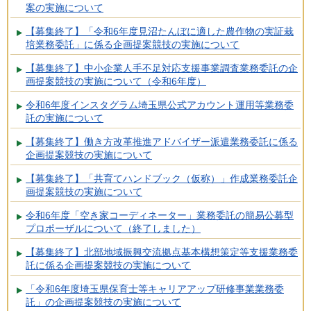
案の実施について
【募集終了】「令和6年度見沼たんぼに適した農作物の実証栽
培業務委託」に係る企画提案競技の実施について
【募集終了】中小企業人手不足対応支援事業調査業務委託の企
画提案競技の実施について（令和6年度）
令和6年度インスタグラム埼玉県公式アカウント運用等業務委
託の実施について
【募集終了】働き方改革推進アドバイザー派遣業務委託に係る
企画提案競技の実施について
【募集終了】「共育てハンドブック（仮称）」作成業務委託企
画提案競技の実施について
令和6年度「空き家コーディネーター」業務委託の簡易公募型
プロポーザルについて（終了しました）
【募集終了】北部地域振興交流拠点基本構想策定等支援業務委
託に係る企画提案競技の実施について
「令和6年度埼玉県保育士等キャリアアップ研修事業業務委
託」の企画提案競技の実施について