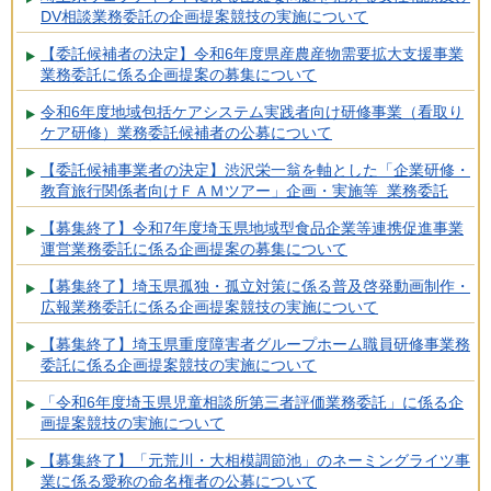
DV相談業務委託の企画提案競技の実施について
【委託候補者の決定】令和6年度県産農産物需要拡大支援事業
業務委託に係る企画提案の募集について
令和6年度地域包括ケアシステム実践者向け研修事業（看取り
ケア研修）業務委託候補者の公募について
【委託候補事業者の決定】渋沢栄一翁を軸とした「企業研修・
教育旅行関係者向けＦＡＭツアー」企画・実施等 業務委託
【募集終了】令和7年度埼玉県地域型食品企業等連携促進事業
運営業務委託に係る企画提案の募集について
【募集終了】埼玉県孤独・孤立対策に係る普及啓発動画制作・
広報業務委託に係る企画提案競技の実施について
【募集終了】埼玉県重度障害者グループホーム職員研修事業務
委託に係る企画提案競技の実施について
「令和6年度埼玉県児童相談所第三者評価業務委託」に係る企
画提案競技の実施について
【募集終了】「元荒川・大相模調節池」のネーミングライツ事
業に係る愛称の命名権者の公募について