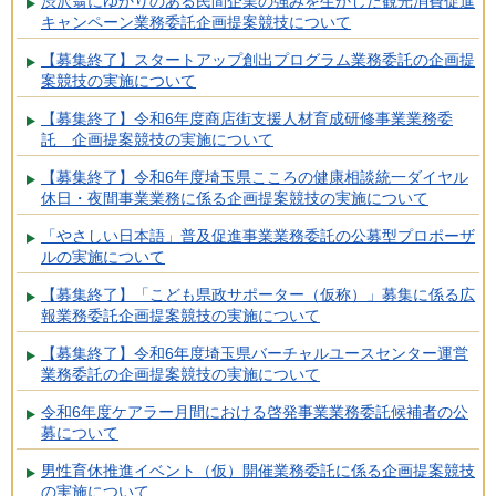
渋沢翁にゆかりのある民間企業の強みを生かした観光消費促進
キャンペーン業務委託企画提案競技について
【募集終了】スタートアップ創出プログラム業務委託の企画提
案競技の実施について
【募集終了】令和6年度商店街支援人材育成研修事業業務委
託 企画提案競技の実施について
【募集終了】令和6年度埼玉県こころの健康相談統一ダイヤル
休日・夜間事業業務に係る企画提案競技の実施について
「やさしい日本語」普及促進事業業務委託の公募型プロポーザ
ルの実施について
【募集終了】「こども県政サポーター（仮称）」募集に係る広
報業務委託企画提案競技の実施について
【募集終了】令和6年度埼玉県バーチャルユースセンター運営
業務委託の企画提案競技の実施について
令和6年度ケアラー月間における啓発事業業務委託候補者の公
募について
男性育休推進イベント（仮）開催業務委託に係る企画提案競技
の実施について