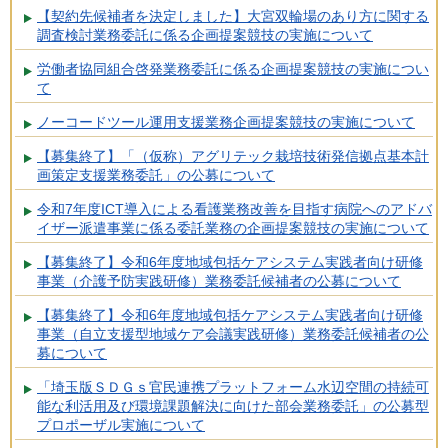
【契約先候補者を決定しました】大宮双輪場のあり方に関する
調査検討業務委託に係る企画提案競技の実施について
労働者協同組合啓発業務委託に係る企画提案競技の実施につい
て
ノーコードツール運用支援業務企画提案競技の実施について
【募集終了】「（仮称）アグリテック栽培技術発信拠点基本計
画策定支援業務委託」の公募について
令和7年度ICT導入による看護業務改善を目指す病院へのアドバ
イザー派遣事業に係る委託業務の企画提案競技の実施について
【募集終了】令和6年度地域包括ケアシステム実践者向け研修
事業（介護予防実践研修）業務委託候補者の公募について
【募集終了】令和6年度地域包括ケアシステム実践者向け研修
事業（自立支援型地域ケア会議実践研修）業務委託候補者の公
募について
「埼玉版ＳＤＧｓ官民連携プラットフォーム水辺空間の持続可
能な利活用及び環境課題解決に向けた部会業務委託」の公募型
プロポーザル実施について