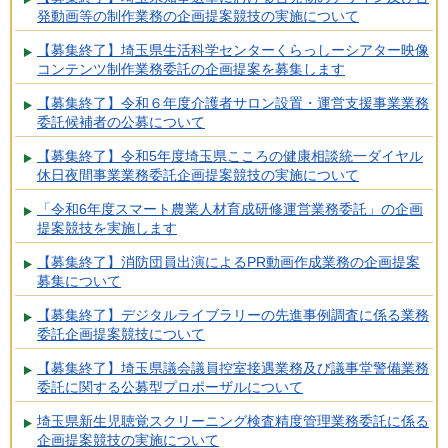
発動画等の制作業務の企画提案競技の実施について
【募集終了】埼玉県生活科学センターくらっしーシアター映像
コンテンツ制作業務委託の企画提案を募集します
【募集終了】令和６年度介護者サロン設置・運営支援事業業務
委託候補者の公募について
【募集終了】令和5年度埼玉県こころの健康相談統一ダイヤル
休日夜間事業業務委託企画提案競技の実施について
「令和6年度スマート農業人材育成研修運営業務委託」の企画
提案競技を実施します
【募集終了】消防団員出演によるPR動画作成業務の企画提案
募集について
【募集終了】デジタルライブラリーの先進事例調査に係る業務
委託企画提案競技について
【募集終了】埼玉県議会議員控室接遇業務及び議事堂警備業務
委託に関する公募型プロポーザルについて
埼玉県新生児聴覚スクリーニング検査精度管理業務委託に係る
企画提案競技の実施について