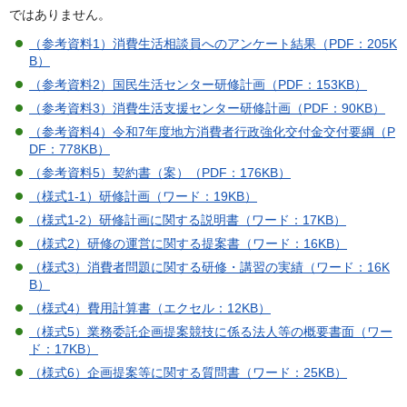
ではありません。
（参考資料1）消費生活相談員へのアンケート結果（PDF：205K
B）
（参考資料2）国民生活センター研修計画（PDF：153KB）
（参考資料3）消費生活支援センター研修計画（PDF：90KB）
（参考資料4）令和7年度地方消費者行政強化交付金交付要綱（P
DF：778KB）
（参考資料5）契約書（案）（PDF：176KB）
（様式1-1）研修計画（ワード：19KB）
（様式1-2）研修計画に関する説明書（ワード：17KB）
（様式2）研修の運営に関する提案書（ワード：16KB）
（様式3）消費者問題に関する研修・講習の実績（ワード：16K
B）
（様式4）費用計算書（エクセル：12KB）
（様式5）業務委託企画提案競技に係る法人等の概要書面（ワー
ド：17KB）
（様式6）企画提案等に関する質問書（ワード：25KB）