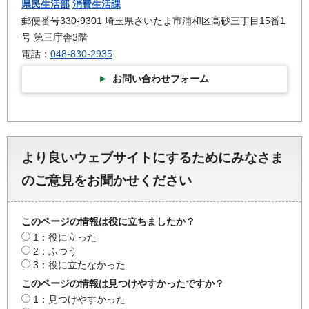
県民生活部
消費生活課
郵便番号330-9301 埼玉県さいたま市浦和区高砂三丁目15番1
号 第三庁舎3階
電話：
048-830-2935
お問い合わせフォーム
より良いウェブサイトにするためにみなさま
のご意見をお聞かせください
このページの情報は役に立ちましたか？
1：役に立った
2：ふつう
3：役に立たなかった
このページの情報は見つけやすかったですか？
1：見つけやすかった