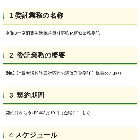
1 委託業務の名称
令和8年度消費生活相談員対応強化研修業務委託
2 委託業務の概要
別紙 消費生活相談員対応強化研修業務委託仕様書のとおり
3 契約期間
契約日から令和9年3月19日（金曜日）まで
4 スケジュール