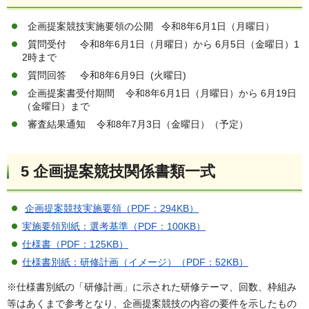
企画提案競技実施要領の公開 令和8年6月1日（月曜日）
質問受付
令和8年6月1日（月曜日）から 6月5日（金曜日）1
2時まで
質問回答 令和8年6月9日 (火曜日)
企画提案書受付期間 令和8年6月1日（月曜日）から 6月19日
（金曜日）まで
審査結果通知 令和8年7月3日（金曜日）（予定）
5 企画提案競技関係書類一式
企画提案競技実施要領（PDF：294KB）
実施要領別紙：選考基準（PDF：100KB）
仕様書（PDF：125KB）
仕様書別紙：研修計画（イメージ）（PDF：52KB）
※仕様書別紙の「研修計画」に示された研修テーマ、回数、枠組み
等はあくまで参考となり、企画提案競技の内容の要件を示したもの