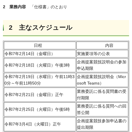
2 業務内容
「仕様書」のとおり
2 主なスケジュール
日程
内容
令和7年2月14日（金曜日）
実施要項等の公表
企画提案競技説明会の参加
令和7年2月18日（火曜日）午後3時
申込期限
令和7年2月19日（水曜日）午前11時3
企画提案競技説明会（Micr
0分～午前11時50分
osoft Teams）
業務委託に係る質問書の受
令和7年2月21日（金曜日）正午
付期限
業務委託に係る質問への回
令和7年2月25日（火曜日）午後5時
答公開
企画提案競技参加申込書の
令和7年3月4日（火曜日）正午
提出期限