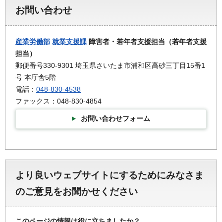
お問い合わせ
産業労働部
就業支援課
障害者・若年者支援担当（若年者支援
担当）
郵便番号330-9301 埼玉県さいたま市浦和区高砂三丁目15番1
号 本庁舎5階
電話：
048-830-4538
ファックス：048-830-4854
お問い合わせフォーム
より良いウェブサイトにするためにみなさま
のご意見をお聞かせください
このページの情報は役に立ちましたか？