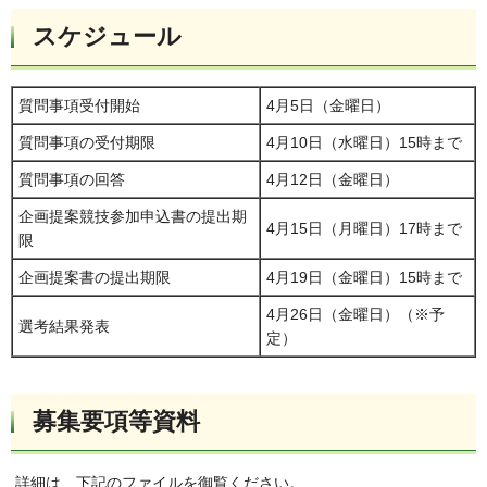
スケジュール
質問事項受付開始
4月5日（金曜日）
質問事項の受付期限
4月10日（水曜日）15時まで
質問事項の回答
4月12日（金曜日）
企画提案競技参加申込書の提出期
4月15日（月曜日）17時まで
限
企画提案書の提出期限
4月19日（金曜日）15時まで
4月26日（金曜日）（※予
選考結果発表
定）
募集要項等資料
詳細は、下記のファイルを御覧ください。