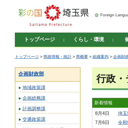
彩の国 埼玉県
Foreign Langu
トップページ
くらし・環境
トップページ
>
県政情報・統計
>
県概要
>
組織案内
>
企画財
企画財政部
行政・
地域政策課
企画総務課
新着情報
計画調整課
8月4日
埼玉
交通政策課
7月6日
令和