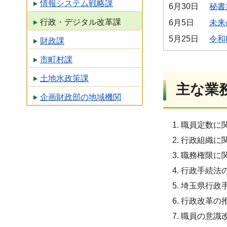
情報システム戦略課
6月30日
秘書
行政・デジタル改革課
6月5日
未来
5月25日
令和
財政課
市町村課
土地水政策課
主な業
企画財政部の地域機関
職員定数に
行政組織に
職務権限に
行政手続法
埼玉県行政
行政改革の
職員の意識