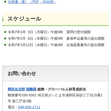
仕様書（案）（PDF：504KB）
スケジュール
令和7年3月 3日（月曜日）午後5時 質問の受付期限
令和7年3月 6日（木曜日）午後5時 参加申込書等の提出期限
令和7年3月12日（水曜日）午後4時 企画提案書等の提出期限
お問い合わせ
県民生活部
国際課
総務・グローバル人材育成担当
郵便番号330-9301 埼玉県さいたま市浦和区高砂三丁目15番1
号 第三庁舎2階
電話：
048-830-2711