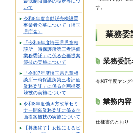
最低制限価格の設定等につ
す。
いて
令和8年度自動販売機設置
事業者公募について（埼玉
県庁舎）
業務委
「令和6年度埼玉県児童相
談所一時保護所第三者評価
業務委託」に係る企画提案
業務委託
競技の実施について
「令和7年度埼玉県児童相
談所一時保護所第三者評価
令和7年度ヤン
業務委託」に係る企画提案
競技の実施について
業務内容
令和8年度働き方改革セミ
ナー開催業務委託に係る企
画提案競技の実施について
仕様書のとおり
【募集終了】女性によるビ