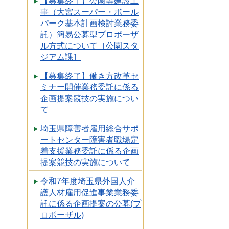
【募集終了】公園等建設工
事（大宮スーパー・ボール
パーク基本計画検討業務委
託）簡易公募型プロポーザ
ル方式について［公園スタ
ジアム課］
【募集終了】働き方改革セ
ミナー開催業務委託に係る
企画提案競技の実施につい
て
埼玉県障害者雇用総合サポ
ートセンター障害者職場定
着支援業務委託に係る企画
提案競技の実施について
令和7年度埼玉県外国人介
護人材雇用促進事業業務委
託に係る企画提案の公募(プ
ロポーザル)