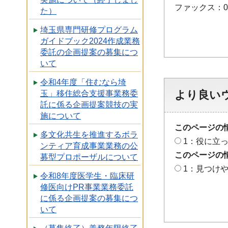
ファックス：048
た）
埼玉県専門研修プログラム
ガイドブック2024作成業務
委託の企画提案の募集につ
いて
令和4年度「住むなら埼
より良い
玉」移住総合支援事業務委
託に係る企画提案競技の実
施について
このページの
多文化共生を推進するボラ
1：役に立
ンティア育成事業業務の公
このページの
募型プロポーザルについて
1：見つけ
令和8年度医学生・臨床研
修医向けPR事業業務委託
に係る企画提案の募集につ
いて