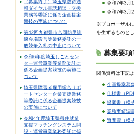
（募集終了）埼玉県虐待通
令和7年3月
報ダイヤル電話相談・交換
令和7年3
業務等委託に係る企画提案
競技の実施について
※プロポーザル
第42回九都県市合同防災訓
を生ずるものと
練会場設営等業務委託の一
般競争入札の中止について
募集要項
令和6年度埼玉しごとセン
ター運営事業等業務委託に
係る企画提案競技の実施に
関係資料は下記
ついて
企画提案募集
埼玉県障害者雇用総合サポ
仕様書（PDF
ートセンター企業支援業務
等委託に係る企画提案競技
提案書（様式
の実施について
業務実績調書
令和4年度埼玉県移住就業
質問票（様式
支援マッチングシステム開
設・運営事業業務委託に係