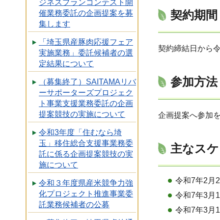
ジネスプランコンテスト開
契約期間
催業務委託の企画提案を募
集します
「埼玉県産豚肉応援フェア
契約締結日から令
実施業務」委託候補者の選
定結果について
参加方法
（募集終了）SAITAMAリバ
ーサポーターズプロジェク
ト事業支援業務委託の企画
提案競技の実施について
企画提案へ参加
令和3年度「住むなら埼
玉」移住総合支援事業務委
主なスケ
託に係る企画提案競技の実
施について
令和7年2月
令和３年度県産米競争力強
化プロジェクト推進事業委
令和7年3月
託業務候補者の公募
令和7年3月