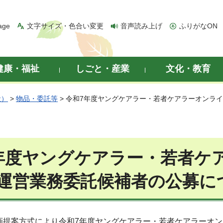
age
文字サイズ・色合い変更
音声読み上げ
ふりがなON
健康・福祉
しごと・産業
文化・教育
般）
>
物品・委託等
> 令和7年度ヤングケアラー・若者ケアラーオンラ
年度ヤングケアラー・若者ケ
運営業務委託候補者の公募に
画提案方式により令和7年度ヤングケアラー・若者ケアラーオ