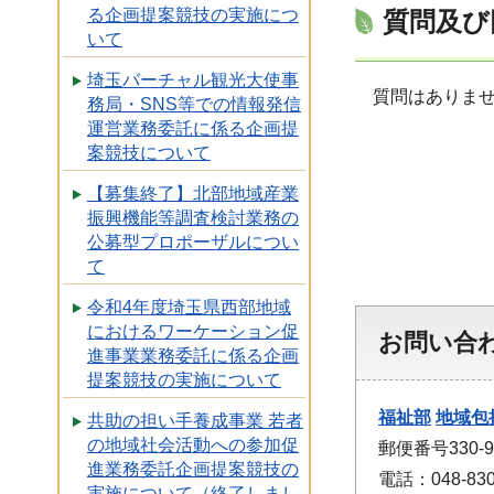
る企画提案競技の実施につ
質問及び
いて
埼玉バーチャル観光大使事
質問はありませ
務局・SNS等での情報発信
運営業務委託に係る企画提
案競技について
【募集終了】北部地域産業
振興機能等調査検討業務の
公募型プロポーザルについ
て
令和4年度埼玉県西部地域
におけるワーケーション促
お問い合
進事業業務委託に係る企画
提案競技の実施について
福祉部
地域包
共助の担い手養成事業 若者
の地域社会活動への参加促
郵便番号330
進業務委託企画提案競技の
電話：048-830
実施について（終了しまし