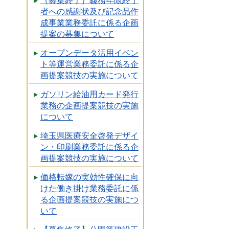
（募集終了）義務年限終了
者への感謝状及び記念品作
成事業業務委託に係る企画
提案の募集について
オープンデータ活用イベン
ト等運営業務委託に係る企
画提案競技の実施について
ガソリン給油用カード発行
業務の企画提案競技の実施
について
埼玉県医療安全啓発デザイ
ン・印刷業務委託に係る企
画提案競技の実施について
価格転嫁の実効性確保に向
けた働き掛け業務委託に係
る企画提案競技の実施につ
いて