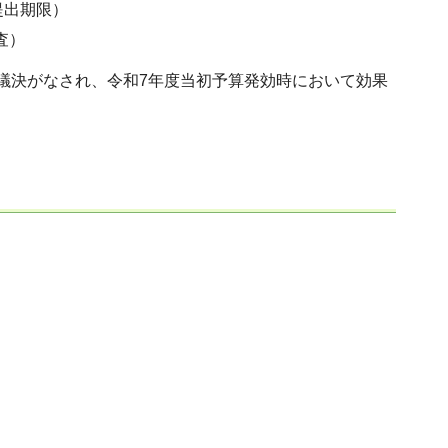
提出期限）
査）
議決がなされ、令和7年度当初予算発効時において効果