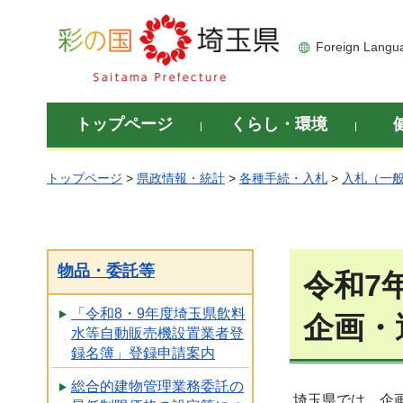
彩の国 埼玉県
Foreign Langu
トップページ
くらし・環境
トップページ
>
県政情報・統計
>
各種手続・入札
>
入札（一
物品・委託等
令和7
「令和8・9年度埼玉県飲料
企画・
水等自動販売機設置業者登
録名簿」登録申請案内
総合的建物管理業務委託の
埼玉県では、企