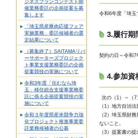
ジネスプランコンテスト開
催業務委託の企画提案を募
令和6年度「埼
集します
「埼玉県産豚肉応援フェア
3.履行期
実施業務」委託候補者の選
定結果について
（募集終了）SAITAMAリバ
契約の日～令和7
ーサポーターズプロジェク
ト事業支援業務委託の企画
提案競技の実施について
4.参加資
令和3年度「住むなら埼
玉」移住総合支援事業務委
託に係る企画提案競技の実
次の（1）～（
施について
（1）地方自治法
（2）埼玉県財務
令和３年度県産米競争力強
化プロジェクト推進事業委
ないこと。
託業務候補者の公募
（3）提案書の提