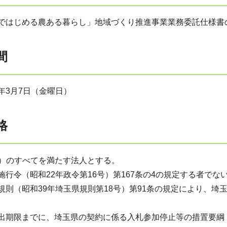
玉ではじめる農ある暮らし」地域づくり推進事業業務委託仕様書
間
年3月7日（金曜日）
格
7）のすべてを満たす法人とする。
施行令（昭和22年政令第16号）第167条の4の規定する者でな
規則（昭和39年埼玉県規則第18号）第91条の規定により、
出期限までに、埼玉県の契約に係る入札参加停止等の措置要綱（平