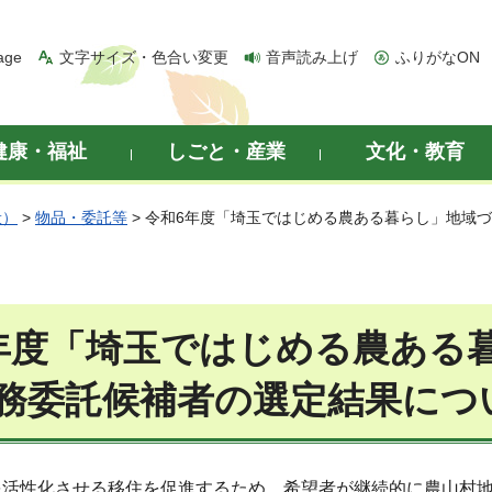
age
文字サイズ・色合い変更
音声読み上げ
ふりがなON
健康・福祉
しごと・産業
文化・教育
般）
>
物品・委託等
> 令和6年度「埼玉ではじめる農ある暮らし」地域
年度「埼玉ではじめる農ある
務委託候補者の選定結果につ
を活性化させる移住を促進するため、希望者が継続的に農山村