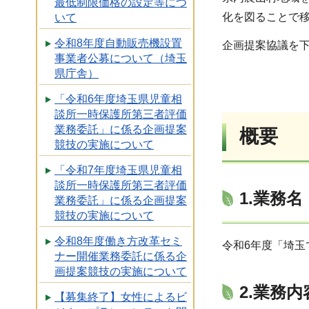
最低制限価格の設定等につ
化を図ることで
いて
令和8年度自動販売機設置
企画提案協議を
事業者公募について（埼玉
県庁舎）
「令和6年度埼玉県児童相
談所一時保護所第三者評価
業務委託」に係る企画提案
概要
競技の実施について
「令和7年度埼玉県児童相
談所一時保護所第三者評価
1.業務名
業務委託」に係る企画提案
競技の実施について
令和8年度働き方改革セミ
令和6年度「埼
ナー開催業務委託に係る企
画提案競技の実施について
2.業務内
【募集終了】女性によるビ