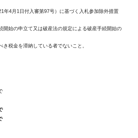
1年4月1日付入審第97号）に基づく入札参加除外措置
続開始の申立て又は破産法の規定による破産手続開始の
べき税金を滞納している者でないこと。
で
で
で