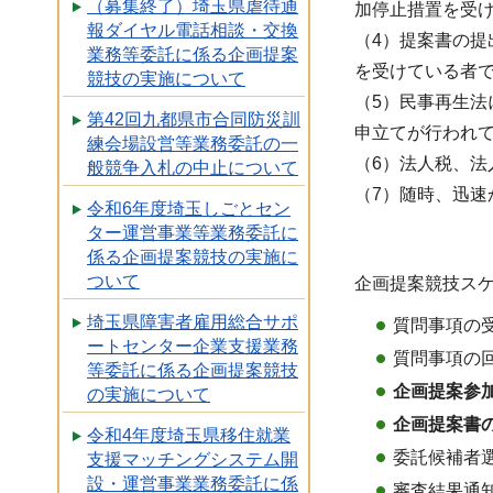
（募集終了）埼玉県虐待通
加停止措置を受
報ダイヤル電話相談・交換
（4）提案書の提
業務等委託に係る企画提案
を受けている者
競技の実施について
（5）民事再生
第42回九都県市合同防災訓
申立てが行われ
練会場設営等業務委託の一
（6）法人税、
般競争入札の中止について
（7）随時、迅
令和6年度埼玉しごとセン
ター運営事業等業務委託に
係る企画提案競技の実施に
ついて
企画提案競技ス
埼玉県障害者雇用総合サポ
質問事項の
ートセンター企業支援業務
質問事項の
等委託に係る企画提案競技
企画提案参
の実施について
企画提案書
令和4年度埼玉県移住就業
委託候補者
支援マッチングシステム開
設・運営事業業務委託に係
審査結果通