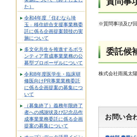
質問事
た）
令和4年度「住むなら埼
※質問事項及び
玉」移住総合支援事業務委
託に係る企画提案競技の実
施について
委託候
多文化共生を推進するボラ
ンティア育成事業業務の公
募型プロポーザルについて
株式会社雨風太
令和8年度医学生・臨床研
修医向けPR事業業務委託
に係る企画提案の募集につ
いて
（募集終了）義務年限終了
者への感謝状及び記念品作
お問い合
成事業業務委託に係る企画
提案の募集について