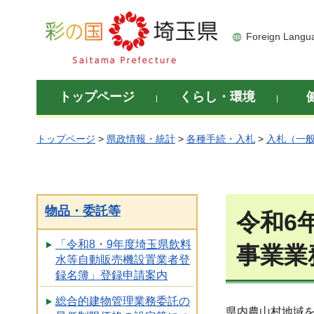
彩の国 埼玉県
Foreign Langu
トップページ
くらし・環境
トップページ
>
県政情報・統計
>
各種手続・入札
>
入札（一
物品・委託等
令和6
「令和8・9年度埼玉県飲料
事業業
水等自動販売機設置業者登
録名簿」登録申請案内
総合的建物管理業務委託の
県内農山村地域