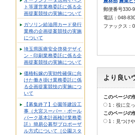
オープンデータ活用イベン
農林部
農業ビ
ト等運営業務委託に係る企
郵便番号330
画提案競技の実施について
電話：048-830
ガソリン給油用カード発行
ファックス：048
業務の企画提案競技の実施
について
埼玉県医療安全啓発デザイ
ン・印刷業務委託に係る企
画提案競技の実施について
価格転嫁の実効性確保に向
より良い
けた働き掛け業務委託に係
る企画提案競技の実施につ
いて
このページの
【募集終了】公園等建設工
1：役に立
事（大宮スーパー・ボール
このページの
パーク基本計画検討業務委
1：見つけ
託）簡易公募型プロポーザ
ル方式について［公園スタ