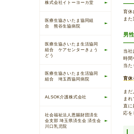
株式会社イトーヨーカ堂
育休
また
医療生協さいたま協同組
合 熊谷生協病院
男
医療生協さいたま生活協同
組合 ケアセンターきょう
当社
どう
時間
当た
医療生協さいたま生活協同
育休
組合 埼玉西協同病院
まだ
ALSOK介護株式会社
まれ
直に
応を
社会福祉法人恩賜財団済生
会支部 埼玉県済生会 済生会
川口乳児院