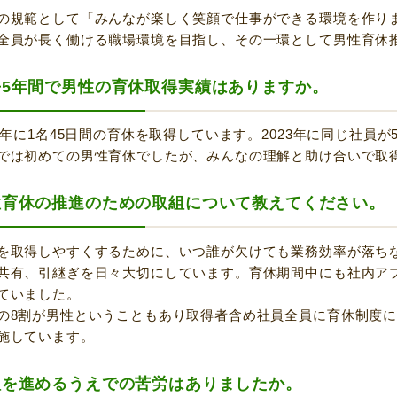
の規範として「みんなが楽しく笑顔で仕事ができる環境を作り
全員が長く働ける職場環境を目指し、その一環として男性育休
去5年間で男性の育休取得実績はありますか。
22年に1名45日間の育休を取得しています。2023年に同じ社員
では初めての男性育休でしたが、みんなの理解と助け合いで取
性育休の推進のための取組について教えてください。
を取得しやすくするために、いつ誰が欠けても業務効率が落ち
共有、引継ぎを日々大切にしています。育休期間中にも社内ア
ていました。
の8割が男性ということもあり取得者含め社員全員に育休制度
施しています。
組を進めるうえでの苦労はありましたか。