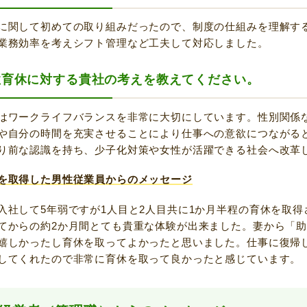
に関して初めての取り組みだったので、制度の仕組みを理解す
業務効率を考えシフト管理など工夫して対応しました。
性育休に対する貴社の考えを教えてください。
はワークライフバランスを非常に大切にしています。性別関係
や自分の時間を充実させることにより仕事への意欲につながる
り前な認識を持ち、少子化対策や女性が活躍できる社会へ改革
を取得した男性従業員からのメッセージ
入社して5年弱ですが1人目と2人目共に1か月半程の育休を取
てからの約2か月間とても貴重な体験が出来ました。妻から「
嬉しかったし育休を取ってよかったと思いました。仕事に復帰
してくれたので非常に育休を取って良かったと感じています。