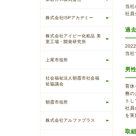
当社
社員
株式会社ISPアカデミー
過
株式会社アイビー化粧品 美
里工場・開発研究所
20
当社
上尾市役所
男
社会福祉法人朝霞市社会福
祉協議会
育休
務の
トし
朝霞市役所
社員
を実
株式会社アルファプラス
取