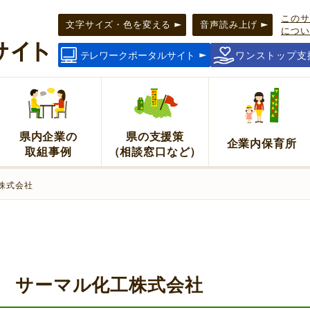
このサ
文字サイズ・色を変える
音声読み上げ
につい
テレワークポータルサイト
ワンストップ支
県内企業の
県の支援策
企業内保育所
取組事例
（相談窓口など）
株式会社
サーマル化工株式会社