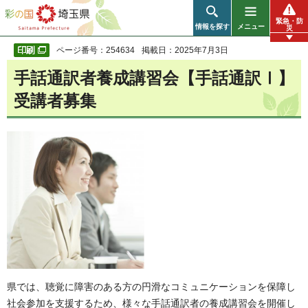
彩の国 埼玉県
緊急・防
情報を探す
メニュー
災
ページ番号：254634
掲載日：2025年7月3日
手話通訳者養成講習会【手話通訳Ⅰ】
受講者募集
県では、聴覚に障害のある方の円滑なコミュニケーションを保障し
社会参加を支援するため、様々な手話通訳者の養成講習会を開催し