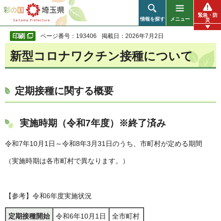
彩の国 埼玉県
緊急・防
情報を探す
メニュー
災
ページ番号：193406
掲載日：2026年7月2日
新型コロナワクチン接種について
定期接種に関する概要
実施時期（令和7年度）※終了済み
令和7年10月1日～令和8年3月31日のうち、市町村が定める期間
（実施時期は各市町村で異なります。）
【参考】令和6年度実施状況
定期接種開始
令和6年10月1日
全市町村