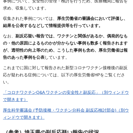
事例について、安全性の管理・検討を行うため、医療機関に報告を
求め、収集しています。
収集された事例については、
厚生労働省の審議会において評価し、
結果を公表するなどして情報提供等を行っています。
なお、
副反応疑い報告では、ワクチンと関係があるか、偶発的なも
の・他の原因によるものかが分からない事例も数多く報告されます
が、透明性の向上等のため、こうした事例も含め、厚生労働省は報
告のあった事例を公表
しています。
これまでに国に対して報告された新型コロナワクチン接種後の副反
応が疑われる症例については、以下の厚生労働省HPをご覧くださ
い。
「コロナワクチンQ&A ワクチンの安全性と副反応」（別ウィンドウ
で開きます）
厚生科学審議会 (予防接種・ワクチン分科会 副反応検討部会)（別ウ
ィンドウで開きます）
（参考）埼玉県の副反応疑い報告の状況