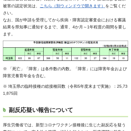
被害の認定状況は、
こちら（別ウィンドウで開きます）
をご覧くだ
さい。
なお、国が申請を受理してから疾病・障害認定審査会における審議
結果を県知事に通知するまで、通常、4か月～1年程度の期間を要し
ます。
※ 「死亡」「障害」は各件数の内数。「障害」には障害年金および
障害児養育年金を含む。
※ 埼玉県の臨時接種の総接種回数（令和5年度末まで実施）：25,73
1,875回
副反応疑い報告について
厚生労働省では、新型コロナワクチン接種後に生じた副反応を疑う