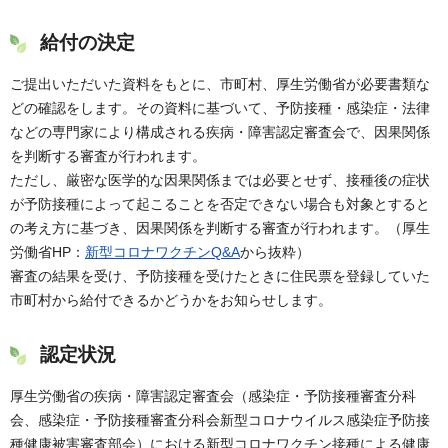
給付の決定
ご提出いただいた資料をもとに、市町村、厚生労働省が必要書類な
どの確認をします。その資料に基づいて、予防接種・感染症・法律
などの専門家により構成される疾病・障害認定審査会で、因果関係
を判断する審査が行われます。
ただし、厳密な医学的な因果関係までは必要とせず、接種後の症状
が予防接種によって起こることを否定できない場合も対象とすると
の考え方に基づき、因果関係を判断する審査が行われます。（厚生
労働省HP：
新型コロナワクチンQ&A
から抜粋）
審査の結果を受け、予防接種を受けたときに住民票を登録していた
市町村から給付できるかどうかをお知らせします。
認定状況
厚生労働省の疾病・障害認定審査会（感染症・予防接種審査分科
会、感染症・予防接種審査分科会新型コロナウイルス感染症予防接
種健康被害審査部会）における新型コロナワクチン接種による健康