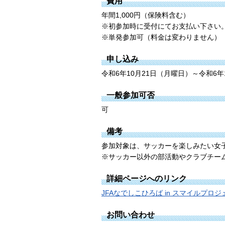
費用
年間1,000円（保険料含む）
※初参加時に受付にてお支払い下さい
※単発参加可（料金は変わりません）
申し込み
令和6年10月21日（月曜日）～令和6年
一般参加可否
可
備考
参加対象は、サッカーを楽しみたい女
※サッカー以外の部活動やクラブチー
詳細ページへのリンク
JFAなでしこひろば in スマイルプロジェ
お問い合わせ