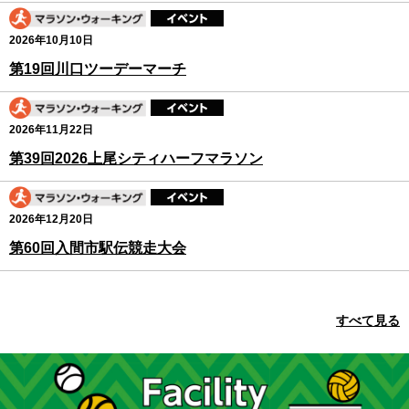
地域クラブ活動指導者のための研修プログラム
開発及び研修実施業務委託に係る企画提案競技
2026年10月10日
の実施について
第19回川口ツーデーマーチ
2026年7月23日
2026年11月22日
さいたまマラソン2027（ボランティア募集）
第39回2026上尾シティハーフマラソン
2026年12月20日
2026年7月23日
第60回入間市駅伝競走大会
第74回秩父宮杯埼玉県自転車道路競走大会のエ
ントリー期間を延長しました！
すべて見る
2026年7月21日
プラチナアスリート
施設情報