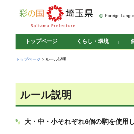
彩の国 埼玉県
Foreign Langu
トップページ
くらし・環境
トップページ
> ルール説明
ルール説明
大・中・小それぞれ6個の駒を使用