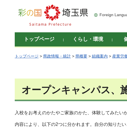
彩の国 埼玉県
Foreign Langu
トップページ
くらし・環境
トップページ
>
県政情報・統計
>
県概要
>
組織案内
>
産業労
オープンキャンパス、
入校をお考えのかたやご家族のかた、体験してみたい
内容により、以下の2つに分かれます。自分の知りたい