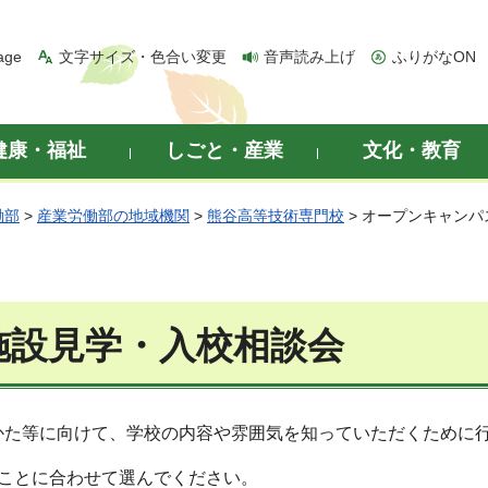
age
文字サイズ・色合い変更
音声読み上げ
ふりがなON
健康・福祉
しごと・産業
文化・教育
働部
>
産業労働部の地域機関
>
熊谷高等技術専門校
> オープンキャン
施設見学・入校相談会
かた等に向けて、学校の内容や雰囲気を知っていただくために
ことに合わせて選んでください。