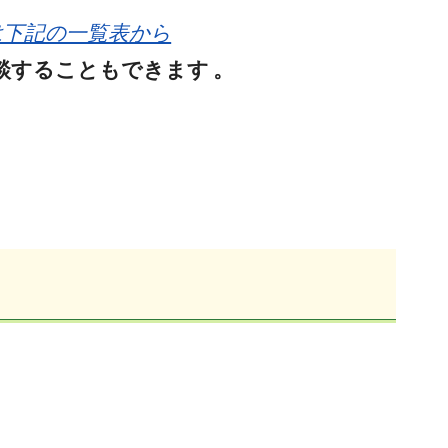
は下記の一覧表から
談することもできます
。
。