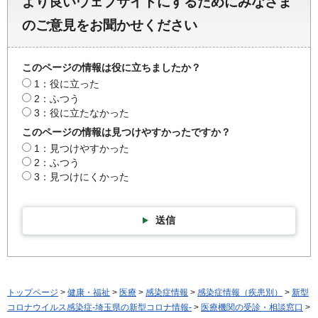
より良いウェブサイトにするためにみなさま
のご意見をお聞かせください
このページの情報は役に立ちましたか？
1：役に立った
2：ふつう
3：役に立たなかった
このページの情報は見つけやすかったですか？
1：見つけやすかった
2：ふつう
3：見つけにくかった
送信
トップページ
>
健康・福祉
>
医療
>
感染症情報
>
感染症情報（疾患別）
>
新型
コロナウイルス感染症-埼玉県の新型コロナ情報-
>
医療機関の受診・相談窓口
>