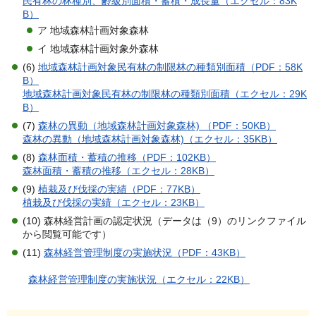
民有林の林種別、齢級別面積・蓄積・成長量（エクセル：83K
B）
ア 地域森林計画対象森林
イ 地域森林計画対象外森林
(6)
地域森林計画対象民有林の制限林の種類別面積（PDF：58K
B）
地域森林計画対象民有林の制限林の種類別面積（エクセル：29K
B）
(7)
森林の異動（地域森林計画対象森林) （PDF：50KB）
森林の異動（地域森林計画対象森林)（エクセル：35KB）
(8)
森林面積・蓄積の推移（PDF：102KB）
森林面積・蓄積の推移（エクセル：28KB）
(9)
植栽及び伐採の実績（PDF：77KB）
植栽及び伐採の実績（エクセル：23KB）
(10) 森林経営計画の認定状況（データは（9）のリンクファイル
から閲覧可能です）
(11)
森林経営管理制度の実施状況（PDF：43KB）
森林経営管理制度の実施状況（エクセル：22KB）