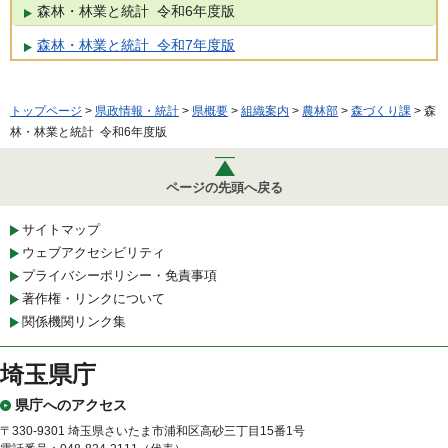
森林・林業と統計 令和6年度版
森林・林業と統計 令和7年度版
トップページ
>
県政情報・統計
>
県概要
>
組織案内
>
農林部
>
森づくり課
> 森
林・林業と統計 令和6年度版
ページの先頭へ戻る
サイトマップ
ウェブアクセシビリティ
プライバシーポリシー・免責事項
著作権・リンクについて
関係機関リンク集
埼玉県庁
県庁へのアクセス
〒330-9301 埼玉県さいたま市浦和区高砂三丁目15番1号