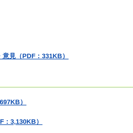
見（PDF：331KB）
97KB）
3,130KB）