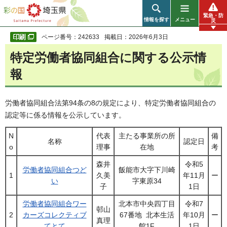
彩の国 埼玉県
緊急・防
情報を探す
メニュー
災
ページ番号：242633
掲載日：2026年6月3日
特定労働者協同組合に関する公示情
報
労働者協同組合法第94条の8の規定により、特定労働者協同組合の
認定等に係る情報を公示しています。
N
代表
主たる事業所の所
備
名称
認定日
o
理事
在地
考
森井
令和5
労働者協同組合つど
飯能市大字下川崎
1
久美
年11月
ー
い
字東原34
子
1日
労働者協同組合ワー
北本市中央四丁目
令和7
邨山
2
カーズコレクティブ
67番地 北本生活
年10月
ー
真理
てとて
館1F
1日