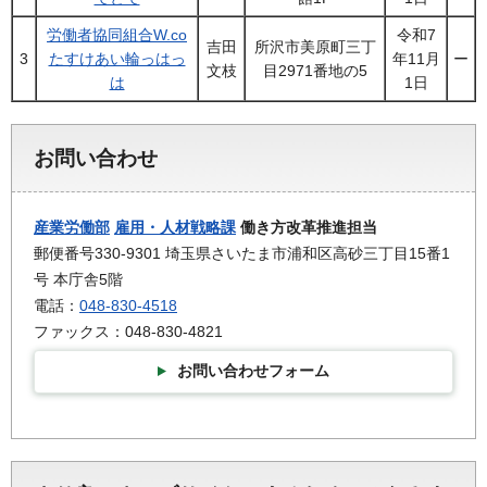
労働者協同組合W.co
令和7
吉田
所沢市美原町三丁
3
たすけあい輪っはっ
年11月
ー
文枝
目2971番地の5
は
1日
お問い合わせ
産業労働部
雇用・人材戦略課
働き方改革推進担当
郵便番号330-9301 埼玉県さいたま市浦和区高砂三丁目15番1
号 本庁舎5階
電話：
048-830-4518
ファックス：048-830-4821
お問い合わせフォーム