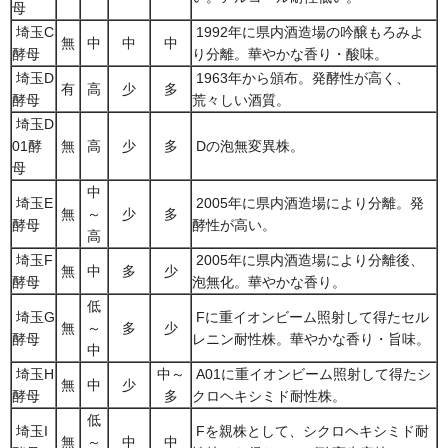
母
埼玉C
1992年に県内酒造場の吟醸もろみよ
無
中
中
中
酵母
り分離。華やかな香り・酸味。
埼玉D
1963年から頒布。発酵性が高く、
有
高
少
多
酵母
荒々しい酒質。
埼玉D
01酵
無
高
少
多
Dの泡無変異株。
母
中
埼玉E
2005年に県内酒造場により分離。発
無
～
少
多
酵母
酵性が高い。
高
埼玉F
2005年に県内酒造場により分離後、
無
中
多
少
酵母
泡無化。華やかな香り。
低
埼玉G
Fに重イオンビーム照射して得たセル
無
～
多
少
酵母
レニン耐性株。華やかな香り・旨味。
中
埼玉H
中～
A01に重イオンビーム照射して得たシ
無
中
少
酵母
多
クロヘキシミド耐性株。
低
埼玉I
Fを親株として、シクロヘキシミド耐
無
～
中
中