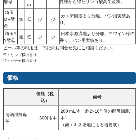
酵母
性株から得たリンゴ酸高生産株。
中
埼玉
カエデ樹液より分離。パン用実績あ
MR酵
無
低
少
少
り。
母
埼玉Y
日本水源流地より分離。白ワイン様の
無
低
少
少
Y酵母
香り。パン用実績あり。
ビール等の利用は、下記のお問合せ先にご相談ください。
*
1：リンゴ様の香り
*2：バナナ様の香り
価格
価格（税
備考
込）
10
200 mL/本（約2×10
個の酵母細胞/
清酒用酵母
600円/本
本）
等
（麹エキス培地による培養液）