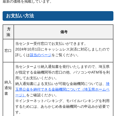
最新の価格を掲載しています。
お支払い方法
方
備考
法
当センター受付窓口でお支払いができます。
2024年10月1日にキャッシュレス決済に対応しましたので
窓口
詳しくは
該当のページ
をご覧ください。
当センターより納入通知書を発行いたしますので、埼玉県
が指定する金融機関等の窓口の他、パソコンやATM等を利
用してお支払いください。
納入
納入通知書による支払いが可能な金融機関については、
埼
通知
玉県公金を納付できる金融機関について（埼玉県ホームペ
書
ージ）
をご確認ください。
※インターネットバンキング、モバイルバンキングを利用
するためには、あらかじめ各金融機関への申込みが必要で
す。