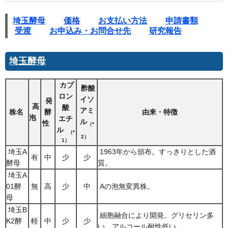
埼玉酵母
価格
お支払い方法
申請書類
受渡
お申込み・お問合せ先
研究報告
埼玉酵母
カプ
酢酸
ロン
イソ
発
高
酸
アミ
株名
酵
由来・特徴
泡
エチ
ル
性
（*
ル
（*
2）
1）
埼玉A
1963年から頒布。すっきりとした酒
有
中
少
少
酵母
質。
埼玉A
01酵
無
高
少
中
Aの泡無変異株。
母
埼玉B
細胞融合により開発。グリセリン多
K2酵
軽
中
少
少
い。アルコール耐性低い。