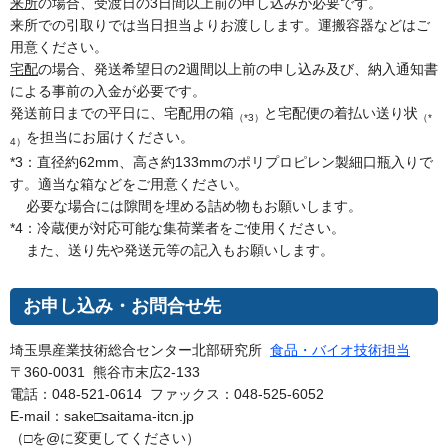
来所
の場合、受渡日の3日間以上前の申し込みが必要です。
来所での引取りでは当日担当よりお渡しします。運搬容器などはご
用意ください。
宅配
の場合、発送希望日の2週間以上前の申し込み及び、納入通知書
による事前の入金が必要です。
発送前日までの平日に、宅配用の箱
と宅配便の着払い送り状
（*
（*3）
を担当にお届けください。
4）
*3：直径約62mm、高さ約133mmのポリプロピレン製細口瓶入りで
す。適当な箱などをご用意ください。
必要な場合には隙間を埋める詰め物もお願いします。
*4：冷蔵便が対応可能な集荷業者をご使用ください。
また、送り先や発送元等の記入もお願いします。
お申し込み・お問合せ先
埼玉県産業技術総合センター北部研究所
食品・バイオ技術担当
〒360-0031 熊谷市末広2-133
電話：048-521-0614 ファックス：048-525-6052
E-mail：sake□saitama-itcn.jp
（□を@に変更してください）