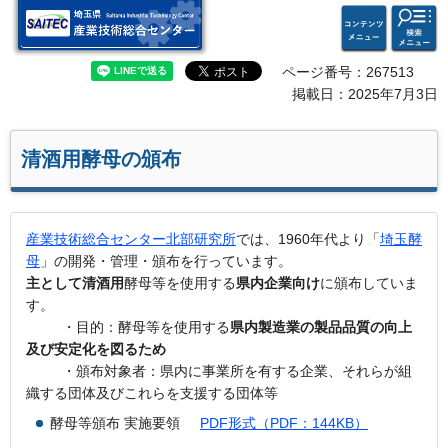
検索・
コンテ
埼玉県 産業技術総合セン
共通メ
ンツメ
ター
ニュー
ニュー
ページ番号：267513
掲載日：2025年7月3日
清酒用酵母の頒布
産業技術総合センター北部研究所
では、1960年代より「
埼玉酵
母
」の開発・管理・頒布を行っています。
主として清酒用
酵母等を使用する
県内企業向け
に頒布していま
す。
・目的：酵母等を使用する
県内製造業の製品品質の向上
及び安定化を図るため
・頒布対象者：県内に事業所を有する企業、それらが組
織する団体及びこれらを支援する団体等
酵母等頒布 実施要領
PDF形式（PDF：144KB）