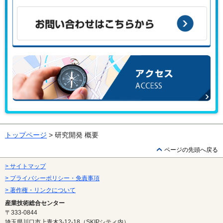
こんな課題がある、こんなことで困っている、などありませ
んか？
お問い合わせはこちらから
アクセス
トップページ
> 研究開発 概要
ページの先頭へ戻る
> サイトマップ
> プライバシーポリシー・免責事項
> 著作権・リンクについて
産業技術総合センター
〒333-0844
埼玉県川口市上青木3-12-18（SKIPシティ内）