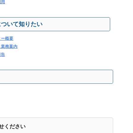
利用
について知りたい
ター概要
と業務案内
報告
せください