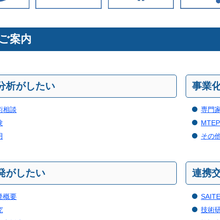
ご案内
分析がしたい
事業
術相談
専門
験
MTE
用
その
発がしたい
連携
発概要
SAI
究
技術