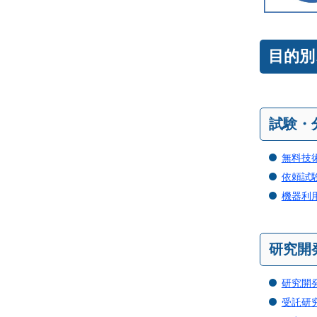
目的別
試験・
無料技
依頼試
機器利
研究開
研究開
受託研