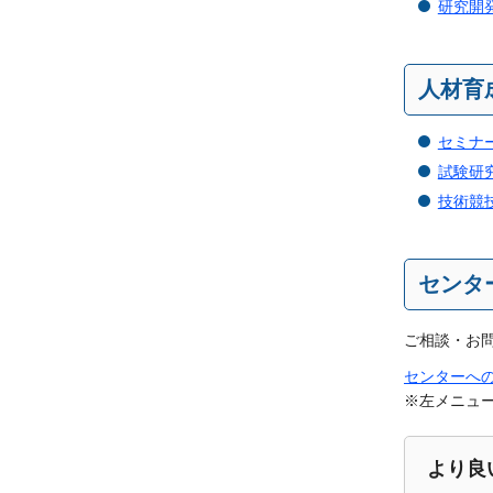
研究開
人材育
セミナ
試験研
技術競
センタ
ご相談・お
センターへ
※左メニュ
より良