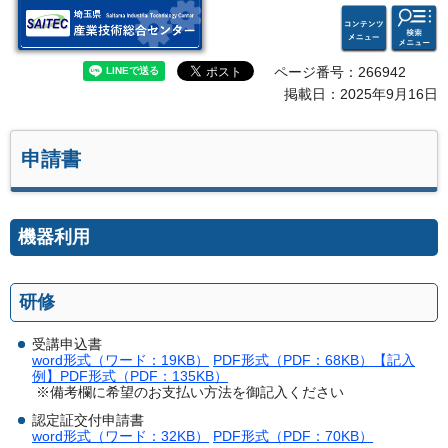
検索・
コンテ
埼玉県 産業技術総合セン
共通メ
ンツメ
ター
ニュー
ニュー
ページ番号：266942
掲載日：2025年9月16日
申請書
機器利用
研修
受講申込書
word形式（ワード：19KB）
PDF形式（PDF：68KB）
【記入
例】PDF形式（PDF：135KB）
※備考欄に希望のお支払い方法を御記入ください
認定証交付申請書
word形式（ワード：32KB）
PDF形式（PDF：70KB）